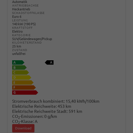
Automatik
ANTRIEBSACHSE
Heckantrieb
SCHADSTOFFKLASSE
Euro 6
LEISTUNG
140 kW (190 PS)
KRAFTSTOFF
Elektro
KATEGORIE
SUV/Geländewagen/Pickup
KILOMETERSTAND
25 km
ZUSTAND
unfallfrei
Stromverbrauch kombiniert:
15,40 kWh/100km
Elektrische Reichweite:
453 km
Elektrische Reichweite Stadt:
591 km
CO
-Emissionen:
0 g/km
2
CO
-Klasse:
A
2
Download