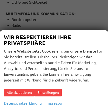
Licht- und Sichtpaket
MULTIMEDIA UND KOMMUNIKATION:
Bordcomputer
Radio
Freisprecheinrichtung
WIR RESPEKTIEREN IHRE
Bluetooth
PRIVATSPHÄRE
USB Anschluss
Touchscreen
Unsere Website setzt Cookies ein, um unsere Dienste für
Sprachsteuerung
Sie bereitzustellen. Hierbei berücksichtigen wir Ihre
Auswahl und verarbeiten nur die Daten für Marketing,
SICHERHEIT:
Analytics und Personalisierung, für die Sie uns Ihr
ABS
Einverständnis geben. Sie können Ihre Einwilligung
ESP
jederzeit mit Wirkung für die Zukunft widerrufen.
Stabilitätskontrolle
ASC (Traktionskontrolle)
Alle akzeptieren
Einstellungen
ASR (Antriebsschlupfregelung)
Servolenkung
Datenschutzerklärung
Impressum
Lichtsensor