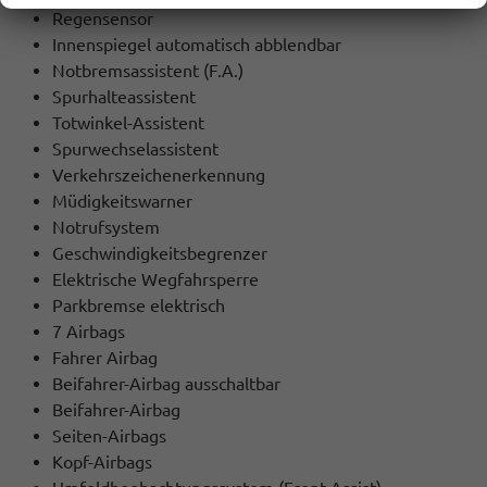
Regensensor
Innenspiegel automatisch abblendbar
Notbremsassistent (F.A.)
Spurhalteassistent
Totwinkel-Assistent
Spurwechselassistent
Verkehrszeichenerkennung
Müdigkeitswarner
Notrufsystem
Geschwindigkeitsbegrenzer
Elektrische Wegfahrsperre
Parkbremse elektrisch
7 Airbags
Fahrer Airbag
Beifahrer-Airbag ausschaltbar
Beifahrer-Airbag
Seiten-Airbags
Kopf-Airbags