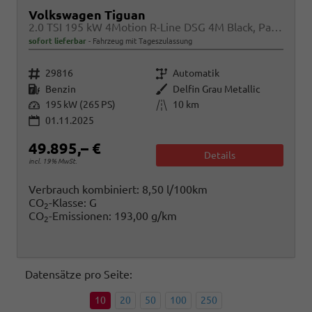
Volkswagen Tiguan
2.0 TSI 195 kW 4Motion R-Line DSG 4M Black, Pano, AHK, IQ.Light, 20-Zoll, Navi, Side, AreaView, sofort
sofort lieferbar
Fahrzeug mit Tageszulassung
Fahrzeugnr.
Getriebe
29816
Automatik
Kraftstoff
Außenfarbe
Benzin
Delfin Grau Metallic
Leistung
Kilometerstand
195 kW (265 PS)
10 km
01.11.2025
49.895,– €
Details
incl. 19% MwSt.
Verbrauch kombiniert:
8,50 l/100km
CO
-Klasse:
G
2
CO
-Emissionen:
193,00 g/km
2
Datensätze pro Seite:
10
20
50
100
250