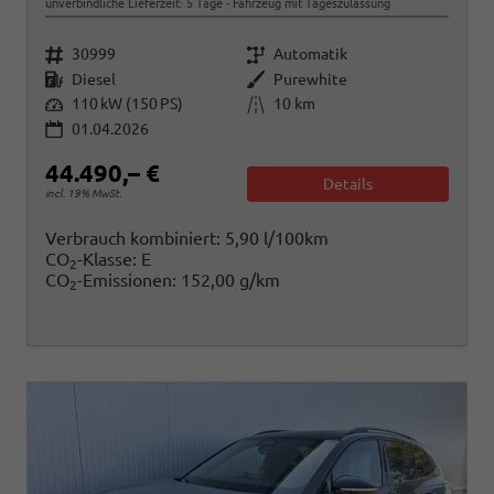
unverbindliche Lieferzeit:
5 Tage
Fahrzeug mit Tageszulassung
Fahrzeugnr.
Getriebe
30999
Automatik
Kraftstoff
Außenfarbe
Diesel
Purewhite
Leistung
Kilometerstand
110 kW (150 PS)
10 km
01.04.2026
44.490,– €
Details
incl. 19% MwSt.
Verbrauch kombiniert:
5,90 l/100km
CO
-Klasse:
E
2
CO
-Emissionen:
152,00 g/km
2