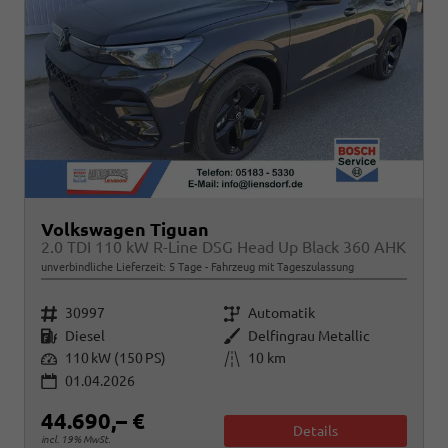
Volkswagen Tiguan
2.0 TDI 110 kW R-Line DSG Head Up Black 360 AHK
unverbindliche Lieferzeit:
5 Tage
Fahrzeug mit Tageszulassung
Fahrzeugnr.
Getriebe
30997
Automatik
Kraftstoff
Außenfarbe
Diesel
Delfingrau Metallic
Leistung
Kilometerstand
110 kW (150 PS)
10 km
01.04.2026
44.690,– €
Details
incl. 19% MwSt.