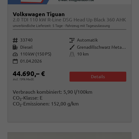
Volkswagen Tiguan
2.0 TDI 110 kW R-Line DSG Head Up Black 360 AHK
unverbindliche Lieferzeit:
5 Tage
Fahrzeug mit Tageszulassung
Fahrzeugnr.
Getriebe
33740
Automatik
Kraftstoff
Außenfarbe
Diesel
Grenadillschwarz Metallic
Leistung
Kilometerstand
110 kW (150 PS)
10 km
01.04.2026
44.690,– €
Details
incl. 19% MwSt.
Verbrauch kombiniert:
5,90 l/100km
CO
-Klasse:
E
2
CO
-Emissionen:
152,00 g/km
2