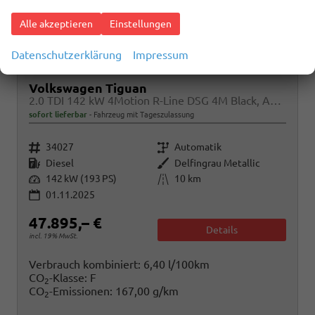
Alle akzeptieren
Einstellungen
Datenschutzerklärung
Impressum
Volkswagen Tiguan
2.0 TDI 142 kW 4Motion R-Line DSG 4M Black, AHK, Navi, AreaView, Side, Winter, el. Klappe
sofort lieferbar
Fahrzeug mit Tageszulassung
Fahrzeugnr.
Getriebe
34027
Automatik
Kraftstoff
Außenfarbe
Diesel
Delfingrau Metallic
Leistung
Kilometerstand
142 kW (193 PS)
10 km
01.11.2025
47.895,– €
Details
incl. 19% MwSt.
Verbrauch kombiniert:
6,40 l/100km
CO
-Klasse:
F
2
CO
-Emissionen:
167,00 g/km
2