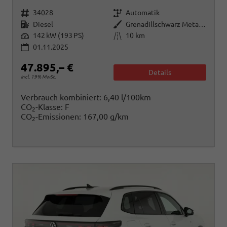
Fahrzeugnr.
Getriebe
34028
Automatik
Kraftstoff
Außenfarbe
Diesel
Grenadillschwarz Metallic
Leistung
Kilometerstand
142 kW (193 PS)
10 km
01.11.2025
47.895,– €
Details
incl. 19% MwSt.
Verbrauch kombiniert:
6,40 l/100km
CO
-Klasse:
F
2
CO
-Emissionen:
167,00 g/km
2