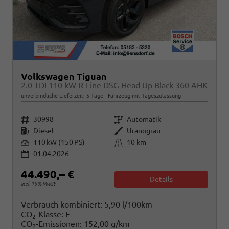
Volkswagen Tiguan
2.0 TDI 110 kW R-Line DSG Head Up Black 360 AHK
unverbindliche Lieferzeit:
5 Tage
Fahrzeug mit Tageszulassung
Fahrzeugnr.
Getriebe
30998
Automatik
Kraftstoff
Außenfarbe
Diesel
Uranograu
Leistung
Kilometerstand
110 kW (150 PS)
10 km
01.04.2026
44.490,– €
Details
incl. 19% MwSt.
Verbrauch kombiniert:
5,90 l/100km
CO
-Klasse:
E
2
CO
-Emissionen:
152,00 g/km
2