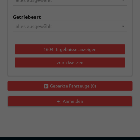
alles ausgewählt
Getriebeart
alles ausgewählt
1604
Ergebnisse anzeigen
zurücksetzen
Geparkte Fahrzeuge (
0
)
Anmelden