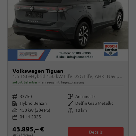
Volkswagen Tiguan
1.5 TSI eHybrid 150 kW Life DSG Life, AHK, Navi, Side, easyOpen, Winter
sofort lieferbar
Fahrzeug mit Tageszulassung
Fahrzeugnr.
Getriebe
33750
Automatik
Kraftstoff
Außenfarbe
Hybrid Benzin
Delfin Grau Metallic
Leistung
Kilometerstand
150 kW (204 PS)
10 km
01.11.2025
43.895,– €
Details
incl. 19% MwSt.