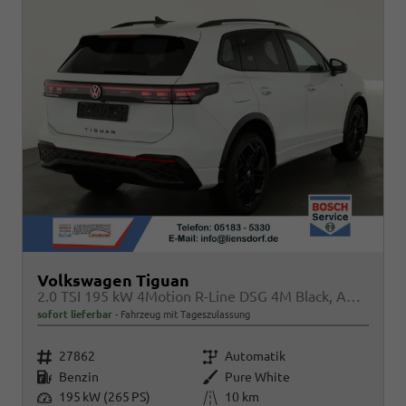
Volkswagen Tiguan
2.0 TSI 195 kW 4Motion R-Line DSG 4M Black, AHK, IQ.Light, 20-Zoll, Navi, Side, AreaView, sofort
sofort lieferbar
Fahrzeug mit Tageszulassung
Fahrzeugnr.
Getriebe
27862
Automatik
Kraftstoff
Außenfarbe
Benzin
Pure White
Leistung
Kilometerstand
195 kW (265 PS)
10 km