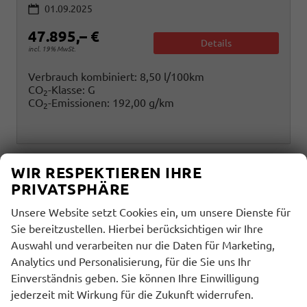
01.09.2025
47.895,– €
Details
incl. 19% MwSt.
Verbrauch kombiniert:
8,50 l/100km
CO
-Klasse:
G
2
CO
-Emissionen:
192,00 g/km
2
WIR RESPEKTIEREN IHRE
PRIVATSPHÄRE
Unsere Website setzt Cookies ein, um unsere Dienste für
Sie bereitzustellen. Hierbei berücksichtigen wir Ihre
Auswahl und verarbeiten nur die Daten für Marketing,
Analytics und Personalisierung, für die Sie uns Ihr
Einverständnis geben. Sie können Ihre Einwilligung
jederzeit mit Wirkung für die Zukunft widerrufen.