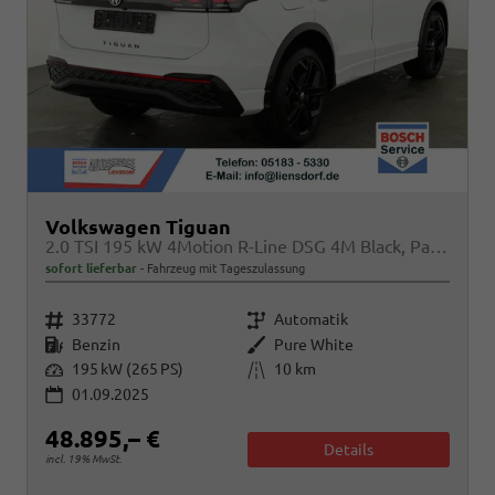
Volkswagen Tiguan
2.0 TSI 195 kW 4Motion R-Line DSG 4M Black, Pano, AHK, IQ.Light, 20-Zoll, Navi, Side, AreaView, sofort
sofort lieferbar
Fahrzeug mit Tageszulassung
Fahrzeugnr.
Getriebe
33772
Automatik
Kraftstoff
Außenfarbe
Benzin
Pure White
Leistung
Kilometerstand
195 kW (265 PS)
10 km
01.09.2025
48.895,– €
Details
incl. 19% MwSt.