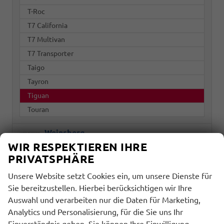
T-Roc
T7 California
T7 Multivan
T7 Transporter
Taigo
Tayron
Tiguan
Touran
Weinsberg
WIR RESPEKTIEREN IHRE
PRIVATSPHÄRE
Marke
Unsere Website setzt Cookies ein, um unsere Dienste für
alles ausgewählt
Sie bereitzustellen. Hierbei berücksichtigen wir Ihre
Auswahl und verarbeiten nur die Daten für Marketing,
Modell
Analytics und Personalisierung, für die Sie uns Ihr