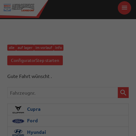
alle
auf lager
im vorlauf
info
ConfiguratorStep starten
Gute Fahrt wünscht .
Fahrzeugnr.
Cupra
Ford
Hyundai