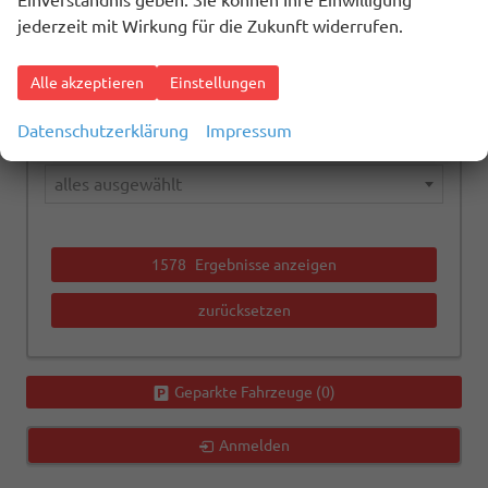
Einverständnis geben. Sie können Ihre Einwilligung
alles ausgewählt
jederzeit mit Wirkung für die Zukunft widerrufen.
Kraftstoffart
Alle akzeptieren
Einstellungen
alles ausgewählt
Datenschutzerklärung
Impressum
Getriebeart
alles ausgewählt
1578
Ergebnisse anzeigen
zurücksetzen
Geparkte Fahrzeuge (
0
)
Anmelden