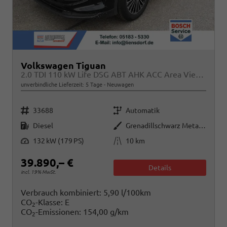
Volkswagen Tiguan
2.0 TDI 110 kW Life DSG ABT AHK ACC Area View Travel
unverbindliche Lieferzeit:
5 Tage
Neuwagen
Fahrzeugnr.
Getriebe
33688
Automatik
Kraftstoff
Außenfarbe
Diesel
Grenadillschwarz Metallic
Leistung
Kilometerstand
132 kW (179 PS)
10 km
39.890,– €
Details
incl. 19% MwSt.
Verbrauch kombiniert:
5,90 l/100km
CO
-Klasse:
E
2
CO
-Emissionen:
154,00 g/km
2