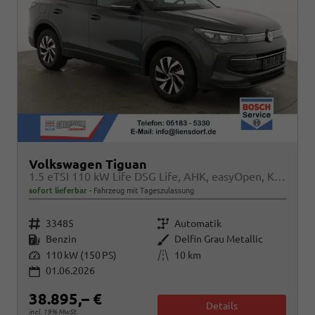
Volkswagen Tiguan
1.5 eTSI 110 kW Life DSG Life, AHK, easyOpen, Kamera, 5-J Garantie
sofort lieferbar
Fahrzeug mit Tageszulassung
Fahrzeugnr.
Getriebe
33485
Automatik
Kraftstoff
Außenfarbe
Benzin
Delfin Grau Metallic
Leistung
Kilometerstand
110 kW (150 PS)
10 km
01.06.2026
38.895,– €
Details
incl. 19% MwSt.