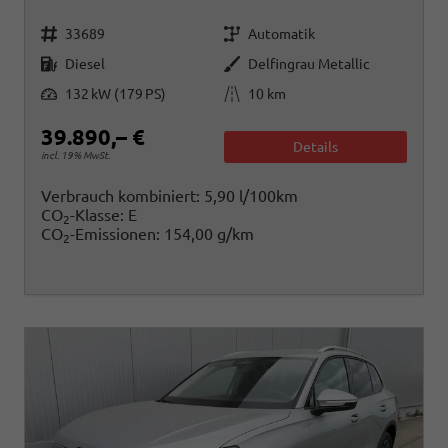
Fahrzeugnr.
Getriebe
33689
Automatik
Kraftstoff
Außenfarbe
Diesel
Delfingrau Metallic
Leistung
Kilometerstand
132 kW (179 PS)
10 km
39.890,– €
Details
incl. 19% MwSt.
Verbrauch kombiniert:
5,90 l/100km
CO
-Klasse:
E
2
CO
-Emissionen:
154,00 g/km
2