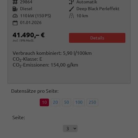
Fahrzeugnr.
Getriebe
29864
Automatik
Kraftstoff
Außenfarbe
Diesel
Deep Black Perleffekt
Leistung
Kilometerstand
110 kW (150 PS)
10 km
01.01.2026
41.490,– €
Details
incl. 19% MwSt.
Verbrauch kombiniert:
5,90 l/100km
CO
-Klasse:
E
2
CO
-Emissionen:
154,00 g/km
2
Datensätze pro Seite:
10
20
50
100
250
Seite: