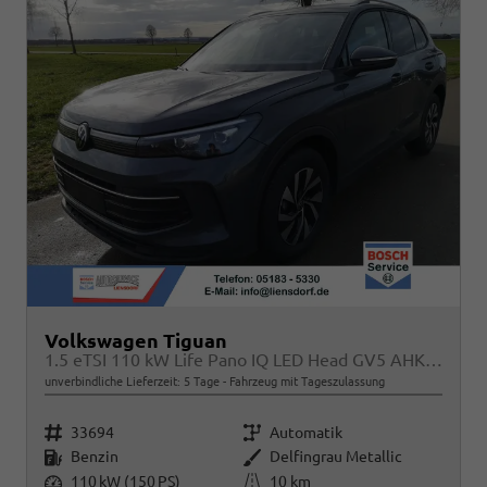
Volkswagen Tiguan
1.5 eTSI 110 kW Life Pano IQ LED Head GV5 AHK 360
unverbindliche Lieferzeit:
5 Tage
Fahrzeug mit Tageszulassung
Fahrzeugnr.
Getriebe
33694
Automatik
Kraftstoff
Außenfarbe
Benzin
Delfingrau Metallic
Leistung
Kilometerstand
110 kW (150 PS)
10 km