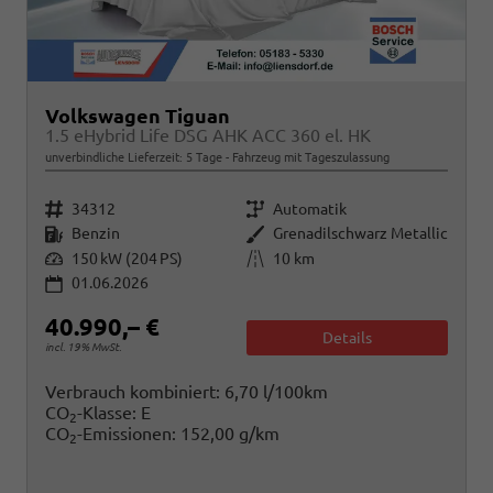
Volkswagen Tiguan
1.5 eHybrid Life DSG AHK ACC 360 el. HK
unverbindliche Lieferzeit:
5 Tage
Fahrzeug mit Tageszulassung
Fahrzeugnr.
Getriebe
34312
Automatik
Kraftstoff
Außenfarbe
Benzin
Grenadilschwarz Metallic
Leistung
Kilometerstand
150 kW (204 PS)
10 km
01.06.2026
40.990,– €
Details
incl. 19% MwSt.
Verbrauch kombiniert:
6,70 l/100km
CO
-Klasse:
E
2
CO
-Emissionen:
152,00 g/km
2