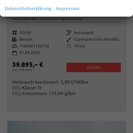
Volkswagen Tiguan
Datenschutzerklärung
Impressum
1.5 eTSI 110 kW Life DSG Life, AHK, Navi, Side, el. Klappe, LED-Plus, 5-J Garantie
sofort lieferbar
Fahrzeug mit Tageszulassung
Fahrzeugnr.
Getriebe
32439
Automatik
Kraftstoff
Außenfarbe
Benzin
Cipressino Grün Metallic
Leistung
Kilometerstand
110 kW (150 PS)
10 km
01.04.2026
39.895,– €
Details
incl. 19% MwSt.
Verbrauch kombiniert:
5,90 l/100km
CO
-Klasse:
D
2
CO
-Emissionen:
135,00 g/km
2