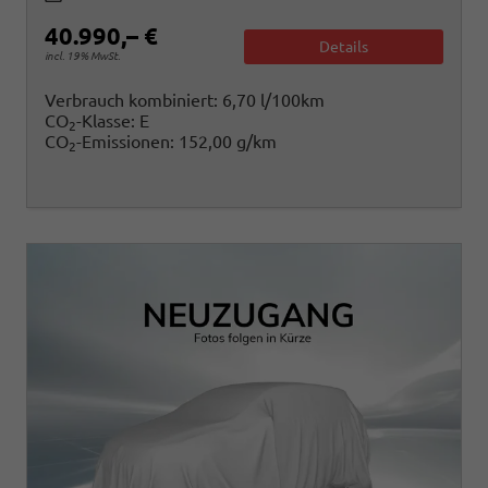
40.990,– €
Details
incl. 19% MwSt.
Verbrauch kombiniert:
6,70 l/100km
CO
-Klasse:
E
2
CO
-Emissionen:
152,00 g/km
2