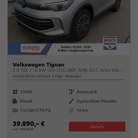
Volkswagen Tiguan
2.0 TDI 110 kW Life DSG ABT AHK ACC Area View Travel
unverbindliche Lieferzeit:
5 Tage
Neuwagen
Fahrzeugnr.
Getriebe
33690
Automatik
Kraftstoff
Außenfarbe
Diesel
Oystersilver Metallic
Leistung
Kilometerstand
132 kW (179 PS)
10 km
39.890,– €
Details
incl. 19% MwSt.