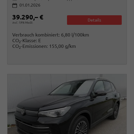
01.01.2026
39.290,– €
Details
incl. 19% MwSt.
Verbrauch kombiniert:
6,80 l/100km
CO
-Klasse:
E
2
CO
-Emissionen:
155,00 g/km
2