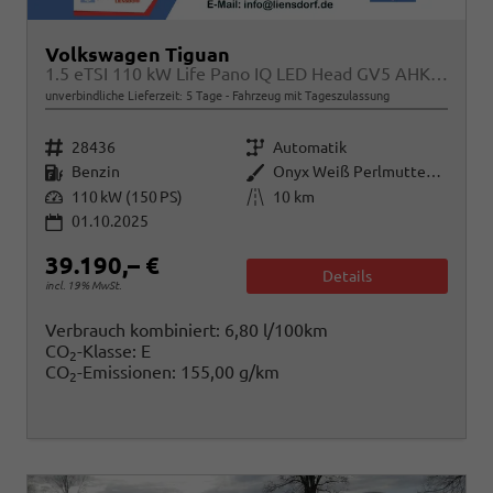
Volkswagen Tiguan
1.5 eTSI 110 kW Life Pano IQ LED Head GV5 AHK 360
unverbindliche Lieferzeit:
5 Tage
Fahrzeug mit Tageszulassung
Fahrzeugnr.
Getriebe
28436
Automatik
Kraftstoff
Außenfarbe
Benzin
Onyx Weiß Perlmutteffekt
Leistung
Kilometerstand
110 kW (150 PS)
10 km
01.10.2025
39.190,– €
Details
incl. 19% MwSt.
Verbrauch kombiniert:
6,80 l/100km
CO
-Klasse:
E
2
CO
-Emissionen:
155,00 g/km
2