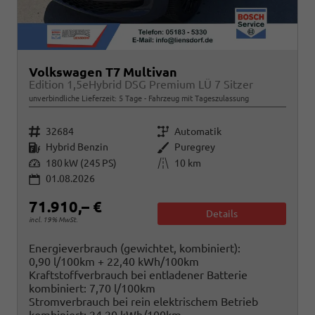
Volkswagen T7 Multivan
Edition 1,5eHybrid DSG Premium LÜ 7 Sitzer
unverbindliche Lieferzeit:
5 Tage
Fahrzeug mit Tageszulassung
Fahrzeugnr.
Getriebe
32684
Automatik
Kraftstoff
Außenfarbe
Hybrid Benzin
Puregrey
Leistung
Kilometerstand
180 kW (245 PS)
10 km
01.08.2026
71.910,– €
Details
incl. 19% MwSt.
Energieverbrauch (gewichtet, kombiniert):
0,90 l/100km + 22,40 kWh/100km
Kraftstoffverbrauch bei entladener Batterie
kombiniert:
7,70 l/100km
Stromverbrauch bei rein elektrischem Betrieb