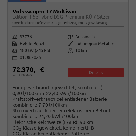
Volkswagen T7 Multivan
Edition 1,5eHybrid DSG Premium KÜ 7 Sitzer
unverbindliche Lieferzeit:
5 Tage
Fahrzeug mit Tageszulassung
Fahrzeugnr.
Getriebe
33776
Automatik
Kraftstoff
Außenfarbe
Hybrid Benzin
Indiumgrau Metallic
Leistung
Kilometerstand
180 kW (245 PS)
10 km
01.08.2026
72.370,– €
Details
incl. 19% MwSt.
Energieverbrauch (gewichtet, kombiniert):
0,90 l/100km + 22,40 kWh/100km
Kraftstoffverbrauch bei entladener Batterie
kombiniert:
7,70 l/100km
Stromverbrauch bei rein elektrischem Betrieb
kombiniert:
24,20 kWh/100km
Elektrische Reichweite (EAER):
90 km
CO
-Klasse (gewichtet, kombiniert):
B
2
CO
-Klasse bei entladener Batterie:
F
2