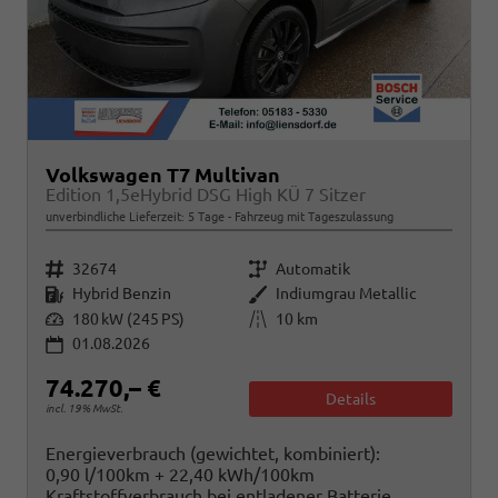
Volkswagen T7 Multivan
Edition 1,5eHybrid DSG High KÜ 7 Sitzer
unverbindliche Lieferzeit:
5 Tage
Fahrzeug mit Tageszulassung
Fahrzeugnr.
Getriebe
32674
Automatik
Kraftstoff
Außenfarbe
Hybrid Benzin
Indiumgrau Metallic
Leistung
Kilometerstand
180 kW (245 PS)
10 km
01.08.2026
74.270,– €
Details
incl. 19% MwSt.
Energieverbrauch (gewichtet, kombiniert):
0,90 l/100km + 22,40 kWh/100km
Kraftstoffverbrauch bei entladener Batterie