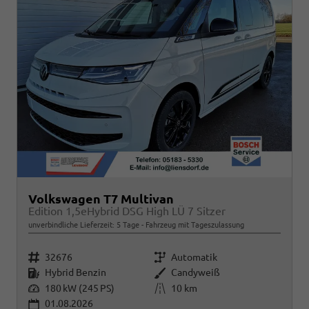
Volkswagen T7 Multivan
Edition 1,5eHybrid DSG High LÜ 7 Sitzer
unverbindliche Lieferzeit:
5 Tage
Fahrzeug mit Tageszulassung
Fahrzeugnr.
Getriebe
32676
Automatik
Kraftstoff
Außenfarbe
Hybrid Benzin
Candyweiß
Leistung
Kilometerstand
180 kW (245 PS)
10 km
01.08.2026