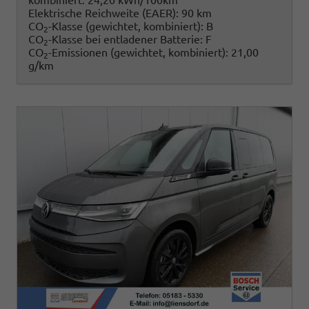
kombiniert:
24,20 kWh/100km
Elektrische Reichweite (EAER):
90 km
CO
-Klasse (gewichtet, kombiniert):
B
2
CO
-Klasse bei entladener Batterie:
F
2
CO
-Emissionen (gewichtet, kombiniert):
21,00
2
g/km