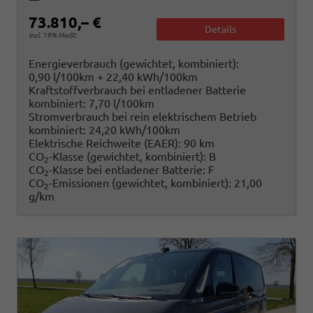
73.810,– €
Details
incl. 19% MwSt.
Energieverbrauch (gewichtet, kombiniert):
0,90 l/100km + 22,40 kWh/100km
Kraftstoffverbrauch bei entladener Batterie
kombiniert:
7,70 l/100km
Stromverbrauch bei rein elektrischem Betrieb
kombiniert:
24,20 kWh/100km
Elektrische Reichweite (EAER):
90 km
CO
-Klasse (gewichtet, kombiniert):
B
2
CO
-Klasse bei entladener Batterie:
F
2
CO
-Emissionen (gewichtet, kombiniert):
21,00
2
g/km