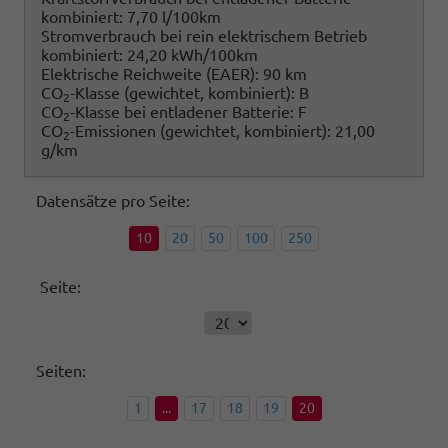
kombiniert:
7,70 l/100km
Stromverbrauch bei rein elektrischem Betrieb
kombiniert:
24,20 kWh/100km
Elektrische Reichweite (EAER):
90 km
CO
-Klasse (gewichtet, kombiniert):
B
2
CO
-Klasse bei entladener Batterie:
F
2
CO
-Emissionen (gewichtet, kombiniert):
21,00
2
g/km
Datensätze pro Seite:
10
20
50
100
250
Seite:
Seiten:
1
...
17
18
19
20