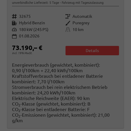
unverbindliche Lieferzeit:
5 Tage
Fahrzeug mit Tageszulassung
Fahrzeugnr.
Getriebe
32675
Automatik
Kraftstoff
Außenfarbe
Hybrid Benzin
Puregrey
Leistung
Kilometerstand
180 kW (245 PS)
10 km
01.08.2026
73.190,– €
Details
incl. 19% MwSt.
Energieverbrauch (gewichtet, kombiniert):
0,90 l/100km + 22,40 kWh/100km
Kraftstoffverbrauch bei entladener Batterie
kombiniert:
7,70 l/100km
Stromverbrauch bei rein elektrischem Betrieb
kombiniert:
24,20 kWh/100km
Elektrische Reichweite (EAER):
90 km
CO
-Klasse (gewichtet, kombiniert):
B
2
CO
-Klasse bei entladener Batterie:
F
2
CO
-Emissionen (gewichtet, kombiniert):
21,00
2
g/km