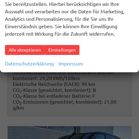
Sie bereitzustellen. Hierbei berücksichtigen wir Ihre
Kraftstoff
Außenfarbe
Hybrid Benzin
Candyweiß
Leistung
Kilometerstand
180 kW (245 PS)
10 km
Auswahl und verarbeiten nur die Daten für Marketing,
01.08.2026
Analytics und Personalisierung, für die Sie uns Ihr
Einverständnis geben. Sie können Ihre Einwilligung
73.190,– €
Details
jederzeit mit Wirkung für die Zukunft widerrufen.
incl. 19% MwSt.
Energieverbrauch (gewichtet, kombiniert):
Alle akzeptieren
Einstellungen
0,90 l/100km + 22,40 kWh/100km
Kraftstoffverbrauch bei entladener Batterie
Datenschutzerklärung
Impressum
kombiniert:
7,70 l/100km
Stromverbrauch bei rein elektrischem Betrieb
kombiniert:
24,20 kWh/100km
Elektrische Reichweite (EAER):
90 km
CO
-Klasse (gewichtet, kombiniert):
B
2
CO
-Klasse bei entladener Batterie:
F
2
CO
-Emissionen (gewichtet, kombiniert):
21,00
2
g/km