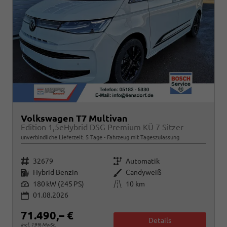
Volkswagen T7 Multivan
Edition 1,5eHybrid DSG Premium KÜ 7 Sitzer
unverbindliche Lieferzeit:
5 Tage
Fahrzeug mit Tageszulassung
Fahrzeugnr.
Getriebe
32679
Automatik
Kraftstoff
Außenfarbe
Hybrid Benzin
Candyweiß
Leistung
Kilometerstand
180 kW (245 PS)
10 km
01.08.2026
71.490,– €
Details
incl. 19% MwSt.