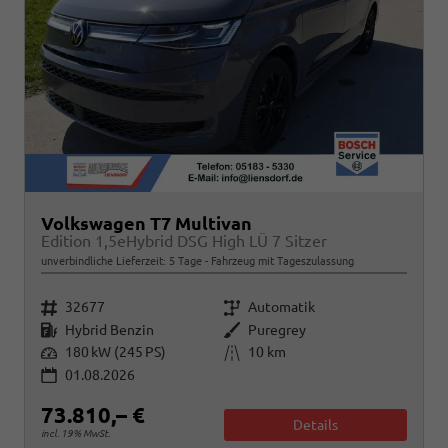
Volkswagen T7 Multivan
Edition 1,5eHybrid DSG High LÜ 7 Sitzer
unverbindliche Lieferzeit:
5 Tage
Fahrzeug mit Tageszulassung
Fahrzeugnr.
Getriebe
32677
Automatik
Kraftstoff
Außenfarbe
Hybrid Benzin
Puregrey
Leistung
Kilometerstand
180 kW (245 PS)
10 km
01.08.2026
73.810,– €
Details
incl. 19% MwSt.