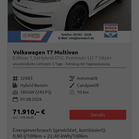
Volkswagen T7 Multivan
Edition 1,5eHybrid DSG Premium LÜ 7 Sitzer
unverbindliche Lieferzeit:
5 Tage
Fahrzeug mit Tageszulassung
Fahrzeugnr.
Getriebe
32683
Automatik
Kraftstoff
Außenfarbe
Hybrid Benzin
Candyweiß
Leistung
Kilometerstand
180 kW (245 PS)
10 km
01.08.2026
71.910,– €
Details
incl. 19% MwSt.
Energieverbrauch (gewichtet, kombiniert):
0,90 l/100km + 22,40 kWh/100km