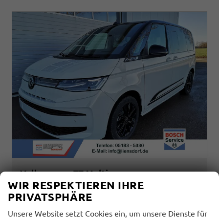
Volkswagen T7 Multivan
Edition 1,5eHybrid DSG High KÜ 7 Sitzer
WIR RESPEKTIEREN IHRE
unverbindliche Lieferzeit:
5 Tage
Fahrzeug mit Tageszulassung
PRIVATSPHÄRE
Unsere Website setzt Cookies ein, um unsere Dienste für
Fahrzeugnr.
Getriebe
34078
Automatik