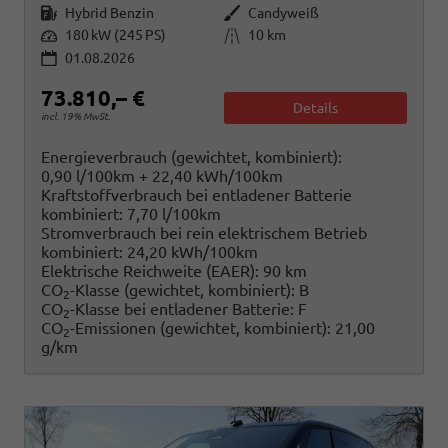
Kraftstoff
Außenfarbe
Hybrid Benzin
Candyweiß
Leistung
Kilometerstand
180 kW (245 PS)
10 km
01.08.2026
73.810,– €
Details
incl. 19% MwSt.
Energieverbrauch (gewichtet, kombiniert):
0,90 l/100km + 22,40 kWh/100km
Kraftstoffverbrauch bei entladener Batterie
kombiniert:
7,70 l/100km
Stromverbrauch bei rein elektrischem Betrieb
kombiniert:
24,20 kWh/100km
Elektrische Reichweite (EAER):
90 km
CO
-Klasse (gewichtet, kombiniert):
B
2
CO
-Klasse bei entladener Batterie:
F
2
CO
-Emissionen (gewichtet, kombiniert):
21,00
2
g/km