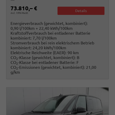
73.810,– €
Details
incl. 19% MwSt.
Energieverbrauch (gewichtet, kombiniert):
0,90 l/100km + 22,40 kWh/100km
Kraftstoffverbrauch bei entladener Batterie
kombiniert:
7,70 l/100km
Stromverbrauch bei rein elektrischem Betrieb
kombiniert:
24,20 kWh/100km
Elektrische Reichweite (EAER):
90 km
CO
-Klasse (gewichtet, kombiniert):
B
2
CO
-Klasse bei entladener Batterie:
F
2
CO
-Emissionen (gewichtet, kombiniert):
21,00
2
g/km