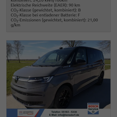
kombiniert:
24,20 kWh/100km
Elektrische Reichweite (EAER):
90 km
CO
-Klasse (gewichtet, kombiniert):
B
2
CO
-Klasse bei entladener Batterie:
F
2
CO
-Emissionen (gewichtet, kombiniert):
21,00
2
g/km