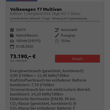
Volkswagen T7 Multivan
Edition 1,5eHybrid DSG High KÜ 7 Sitzer
unverbindliche Lieferzeit:
5 Tage
Fahrzeug mit Tageszulassung
Fahrzeugnr.
Getriebe
32675
Automatik
Kraftstoff
Außenfarbe
Hybrid Benzin
Puregrey
Leistung
Kilometerstand
180 kW (245 PS)
10 km
01.08.2026
73.190,– €
Details
incl. 19% MwSt.
Energieverbrauch (gewichtet, kombiniert):
0,90 l/100km + 22,40 kWh/100km
Kraftstoffverbrauch bei entladener Batterie
kombiniert:
7,70 l/100km
Stromverbrauch bei rein elektrischem Betrieb
kombiniert:
24,20 kWh/100km
Elektrische Reichweite (EAER):
90 km
CO
-Klasse (gewichtet, kombiniert):
B
2
CO
-Klasse bei entladener Batterie:
F
2