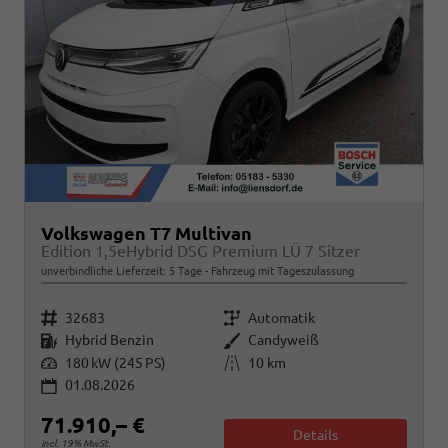
Volkswagen T7 Multivan
Edition 1,5eHybrid DSG Premium LÜ 7 Sitzer
unverbindliche Lieferzeit:
5 Tage
Fahrzeug mit Tageszulassung
Fahrzeugnr.
Getriebe
32683
Automatik
Kraftstoff
Außenfarbe
Hybrid Benzin
Candyweiß
Leistung
Kilometerstand
180 kW (245 PS)
10 km
01.08.2026
71.910,– €
Details
incl. 19% MwSt.