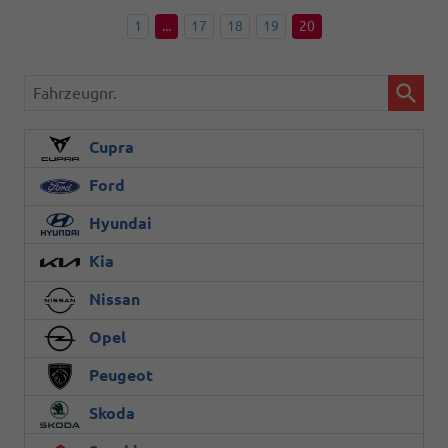
1
...
17
18
19
20
Fahrzeugnr.
Cupra
Ford
Hyundai
Kia
Nissan
Opel
Peugeot
Skoda