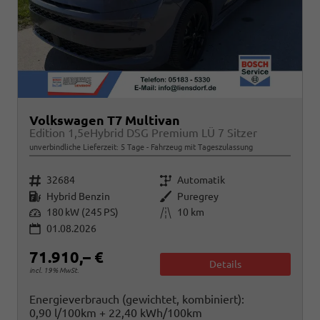
Volkswagen T7 Multivan
Edition 1,5eHybrid DSG Premium LÜ 7 Sitzer
unverbindliche Lieferzeit:
5 Tage
Fahrzeug mit Tageszulassung
Fahrzeugnr.
Getriebe
32684
Automatik
Kraftstoff
Außenfarbe
Hybrid Benzin
Puregrey
Leistung
Kilometerstand
180 kW (245 PS)
10 km
01.08.2026
71.910,– €
Details
incl. 19% MwSt.
Energieverbrauch (gewichtet, kombiniert):
0,90 l/100km + 22,40 kWh/100km