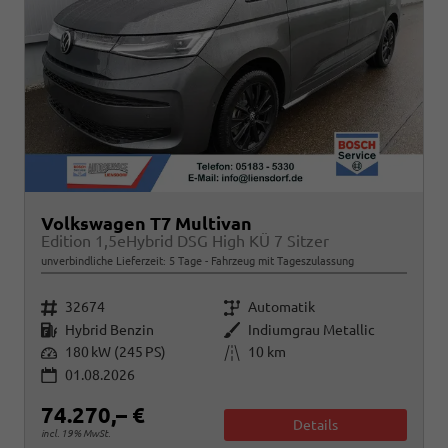
Volkswagen T7 Multivan
Edition 1,5eHybrid DSG High KÜ 7 Sitzer
unverbindliche Lieferzeit:
5 Tage
Fahrzeug mit Tageszulassung
Fahrzeugnr.
Getriebe
32674
Automatik
Kraftstoff
Außenfarbe
Hybrid Benzin
Indiumgrau Metallic
Leistung
Kilometerstand
180 kW (245 PS)
10 km
01.08.2026
74.270,– €
Details
incl. 19% MwSt.