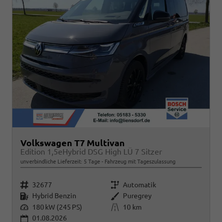
Volkswagen T7 Multivan
Edition 1,5eHybrid DSG High LÜ 7 Sitzer
unverbindliche Lieferzeit:
5 Tage
Fahrzeug mit Tageszulassung
Fahrzeugnr.
Getriebe
32677
Automatik
Kraftstoff
Außenfarbe
Hybrid Benzin
Puregrey
Leistung
Kilometerstand
180 kW (245 PS)
10 km
01.08.2026