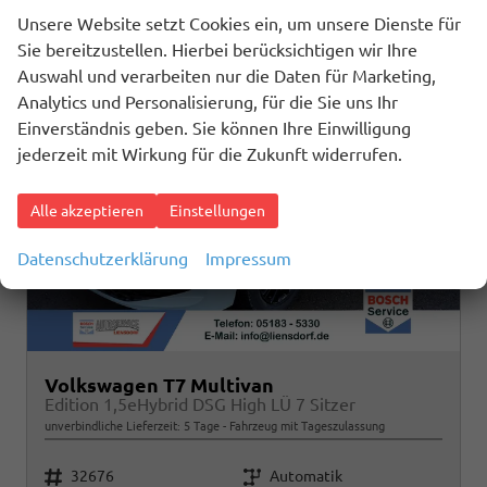
Unsere Website setzt Cookies ein, um unsere Dienste für
Sie bereitzustellen. Hierbei berücksichtigen wir Ihre
Auswahl und verarbeiten nur die Daten für Marketing,
Analytics und Personalisierung, für die Sie uns Ihr
Einverständnis geben. Sie können Ihre Einwilligung
jederzeit mit Wirkung für die Zukunft widerrufen.
Alle akzeptieren
Einstellungen
Datenschutzerklärung
Impressum
Volkswagen T7 Multivan
Edition 1,5eHybrid DSG High LÜ 7 Sitzer
unverbindliche Lieferzeit:
5 Tage
Fahrzeug mit Tageszulassung
Fahrzeugnr.
Getriebe
32676
Automatik