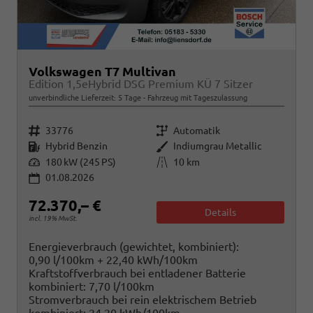
Volkswagen T7 Multivan
Edition 1,5eHybrid DSG Premium KÜ 7 Sitzer
unverbindliche Lieferzeit:
5 Tage
Fahrzeug mit Tageszulassung
Fahrzeugnr.
Getriebe
33776
Automatik
Kraftstoff
Außenfarbe
Hybrid Benzin
Indiumgrau Metallic
Leistung
Kilometerstand
180 kW (245 PS)
10 km
01.08.2026
72.370,– €
Details
incl. 19% MwSt.
Energieverbrauch (gewichtet, kombiniert):
0,90 l/100km + 22,40 kWh/100km
Kraftstoffverbrauch bei entladener Batterie
kombiniert:
7,70 l/100km
Stromverbrauch bei rein elektrischem Betrieb