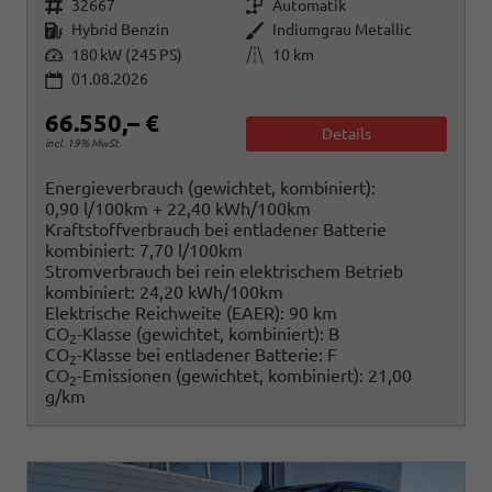
Fahrzeugnr.
Getriebe
32667
Automatik
Kraftstoff
Außenfarbe
Hybrid Benzin
Indiumgrau Metallic
Leistung
Kilometerstand
180 kW (245 PS)
10 km
01.08.2026
66.550,– €
Details
incl. 19% MwSt.
Energieverbrauch (gewichtet, kombiniert):
0,90 l/100km + 22,40 kWh/100km
Kraftstoffverbrauch bei entladener Batterie
kombiniert:
7,70 l/100km
Stromverbrauch bei rein elektrischem Betrieb
kombiniert:
24,20 kWh/100km
Elektrische Reichweite (EAER):
90 km
CO
-Klasse (gewichtet, kombiniert):
B
2
CO
-Klasse bei entladener Batterie:
F
2
CO
-Emissionen (gewichtet, kombiniert):
21,00
2
g/km