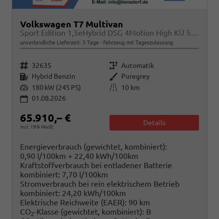
Volkswagen T7 Multivan
Sport Edition 1,5eHybrid DSG 4Motion High KÜ 5 Sitzer
unverbindliche Lieferzeit:
5 Tage
Fahrzeug mit Tageszulassung
Fahrzeugnr.
Getriebe
32635
Automatik
Kraftstoff
Außenfarbe
Hybrid Benzin
Puregrey
Leistung
Kilometerstand
180 kW (245 PS)
10 km
01.08.2026
65.910,– €
Details
incl. 19% MwSt.
Energieverbrauch (gewichtet, kombiniert):
0,90 l/100km + 22,40 kWh/100km
Kraftstoffverbrauch bei entladener Batterie
kombiniert:
7,70 l/100km
Stromverbrauch bei rein elektrischem Betrieb
kombiniert:
24,20 kWh/100km
Elektrische Reichweite (EAER):
90 km
CO
-Klasse (gewichtet, kombiniert):
B
2