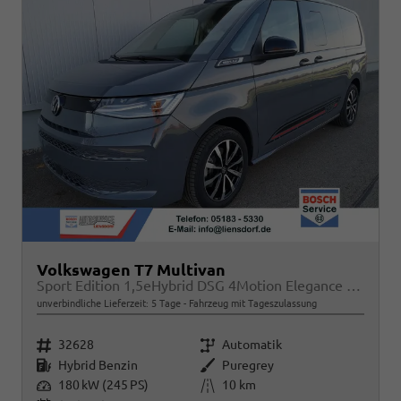
Volkswagen T7 Multivan
Sport Edition 1,5eHybrid DSG 4Motion Elegance LÜ 7 Sitzer
unverbindliche Lieferzeit:
5 Tage
Fahrzeug mit Tageszulassung
Fahrzeugnr.
Getriebe
32628
Automatik
Kraftstoff
Außenfarbe
Hybrid Benzin
Puregrey
Leistung
Kilometerstand
180 kW (245 PS)
10 km