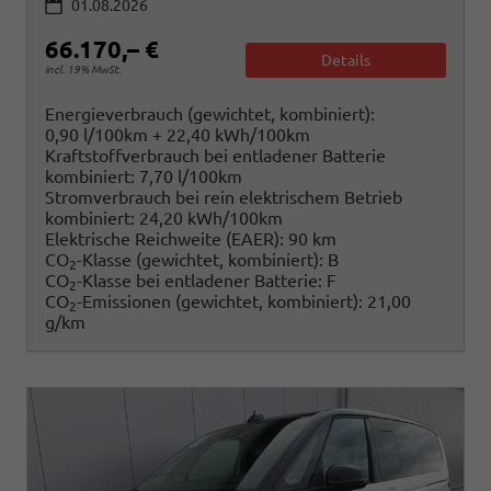
01.08.2026
66.170,– €
Details
incl. 19% MwSt.
Energieverbrauch (gewichtet, kombiniert):
0,90 l/100km + 22,40 kWh/100km
Kraftstoffverbrauch bei entladener Batterie
kombiniert:
7,70 l/100km
Stromverbrauch bei rein elektrischem Betrieb
kombiniert:
24,20 kWh/100km
Elektrische Reichweite (EAER):
90 km
CO
-Klasse (gewichtet, kombiniert):
B
2
CO
-Klasse bei entladener Batterie:
F
2
CO
-Emissionen (gewichtet, kombiniert):
21,00
2
g/km