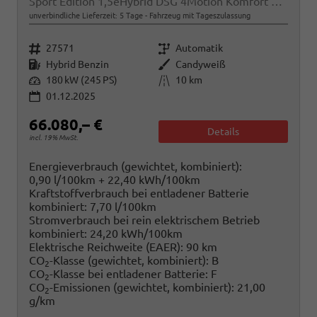
Sport Edition 1,5eHybrid DSG 4Motion Komfort KÜ 7 Sitzer
unverbindliche Lieferzeit:
5 Tage
Fahrzeug mit Tageszulassung
Fahrzeugnr.
Getriebe
27571
Automatik
Kraftstoff
Außenfarbe
Hybrid Benzin
Candyweiß
Leistung
Kilometerstand
180 kW (245 PS)
10 km
01.12.2025
66.080,– €
Details
incl. 19% MwSt.
Energieverbrauch (gewichtet, kombiniert):
0,90 l/100km + 22,40 kWh/100km
Kraftstoffverbrauch bei entladener Batterie
kombiniert:
7,70 l/100km
Stromverbrauch bei rein elektrischem Betrieb
kombiniert:
24,20 kWh/100km
Elektrische Reichweite (EAER):
90 km
CO
-Klasse (gewichtet, kombiniert):
B
2
CO
-Klasse bei entladener Batterie:
F
2
CO
-Emissionen (gewichtet, kombiniert):
21,00
2
g/km