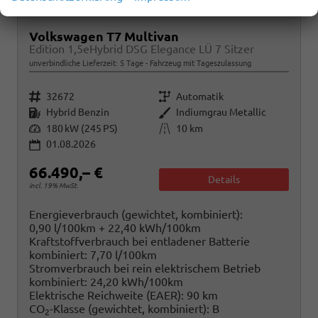
Volkswagen T7 Multivan
Edition 1,5eHybrid DSG Elegance LÜ 7 Sitzer
unverbindliche Lieferzeit:
5 Tage
Fahrzeug mit Tageszulassung
Fahrzeugnr.
Getriebe
32672
Automatik
Kraftstoff
Außenfarbe
Hybrid Benzin
Indiumgrau Metallic
Leistung
Kilometerstand
180 kW (245 PS)
10 km
01.08.2026
66.490,– €
Details
incl. 19% MwSt.
Energieverbrauch (gewichtet, kombiniert):
0,90 l/100km + 22,40 kWh/100km
Kraftstoffverbrauch bei entladener Batterie
kombiniert:
7,70 l/100km
Stromverbrauch bei rein elektrischem Betrieb
kombiniert:
24,20 kWh/100km
Elektrische Reichweite (EAER):
90 km
CO
-Klasse (gewichtet, kombiniert):
B
2