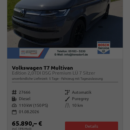
Volkswagen T7 Multivan
Edition 2,0TDI DSG Premium LÜ 7 Sitzer
unverbindliche Lieferzeit:
5 Tage
Fahrzeug mit Tageszulassung
Fahrzeugnr.
Getriebe
27666
Automatik
Kraftstoff
Außenfarbe
Diesel
Puregrey
Leistung
Kilometerstand
110 kW (150 PS)
10 km
01.08.2026
65.890,– €
Details
incl. 19% MwSt.