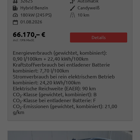
Fahrzeugnr.
Getriebe
32625
Automatik
Kraftstoff
Außenfarbe
Hybrid Benzin
Candyweiß
Leistung
Kilometerstand
180 kW (245 PS)
10 km
01.08.2026
66.170,– €
Details
incl. 19% MwSt.
Energieverbrauch (gewichtet, kombiniert):
0,90 l/100km + 22,40 kWh/100km
Kraftstoffverbrauch bei entladener Batterie
kombiniert:
7,70 l/100km
Stromverbrauch bei rein elektrischem Betrieb
kombiniert:
24,20 kWh/100km
Elektrische Reichweite (EAER):
90 km
CO
-Klasse (gewichtet, kombiniert):
B
2
CO
-Klasse bei entladener Batterie:
F
2
CO
-Emissionen (gewichtet, kombiniert):
21,00
2
g/km