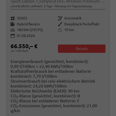
Sport Edition 1,5eHybrid DSG 4Motion Premium KÜ 7 Sitzer
unverbindliche Lieferzeit:
5 Tage
Fahrzeug mit Tageszulassung
Fahrzeugnr.
Getriebe
32665
Automatik
Kraftstoff
Außenfarbe
Hybrid Benzin
Deepblack Perleffekt
Leistung
Kilometerstand
180 kW (245 PS)
10 km
01.08.2026
66.550,– €
Details
incl. 19% MwSt.
Energieverbrauch (gewichtet, kombiniert):
0,90 l/100km + 22,40 kWh/100km
Kraftstoffverbrauch bei entladener Batterie
kombiniert:
7,70 l/100km
Stromverbrauch bei rein elektrischem Betrieb
kombiniert:
24,20 kWh/100km
Elektrische Reichweite (EAER):
90 km
CO
-Klasse (gewichtet, kombiniert):
B
2
CO
-Klasse bei entladener Batterie:
F
2
CO
-Emissionen (gewichtet, kombiniert):
21,00
2
g/km