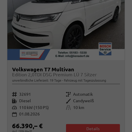
Volkswagen T7 Multivan
Edition 2,0TDI DSG Premium LÜ 7 Sitzer
unverbindliche Lieferzeit:
19 Tage
Fahrzeug mit Tageszulassung
Fahrzeugnr.
Getriebe
32691
Automatik
Kraftstoff
Außenfarbe
Diesel
Candyweiß
Leistung
Kilometerstand
110 kW (150 PS)
10 km
01.08.2026
66.390,– €
Details
incl. 19% MwSt.