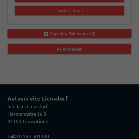
zurücksetzen
Geparkte Fahrzeuge (
0
)
Anmelden
Autoservice Liensdorf
Inh. Lars Liensdorf
Hermannstraße 8
31195 Lamspringe
Tel:
05183 501330