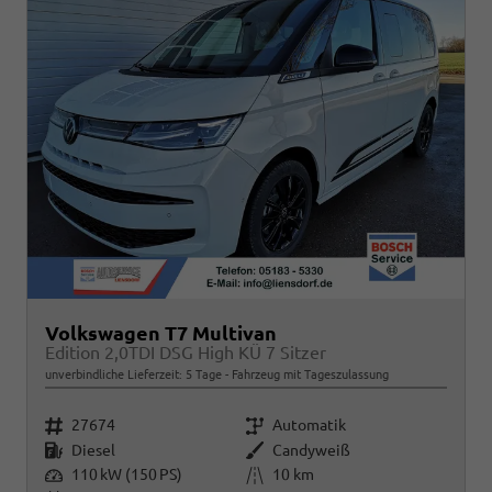
Volkswagen T7 Multivan
Edition 2,0TDI DSG High KÜ 7 Sitzer
unverbindliche Lieferzeit:
5 Tage
Fahrzeug mit Tageszulassung
Fahrzeugnr.
Getriebe
27674
Automatik
Kraftstoff
Außenfarbe
Diesel
Candyweiß
Leistung
Kilometerstand
110 kW (150 PS)
10 km