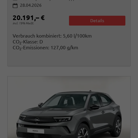
28.04.2026
20.191,– €
Details
incl. 19% MwSt.
Verbrauch kombiniert:
5,60 l/100km
CO
-Klasse:
D
2
CO
-Emissionen:
127,00 g/km
2