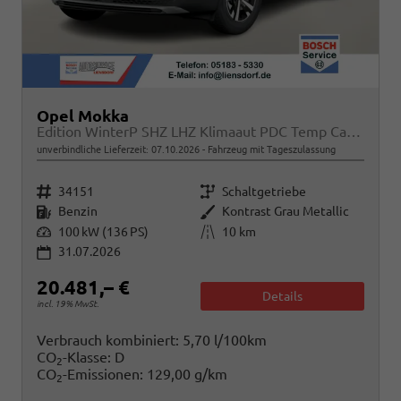
Opel Mokka
Edition WinterP SHZ LHZ Klimaaut PDC Temp CarPlay
unverbindliche Lieferzeit:
07.10.2026
Fahrzeug mit Tageszulassung
Fahrzeugnr.
Getriebe
34151
Schaltgetriebe
Kraftstoff
Außenfarbe
Benzin
Kontrast Grau Metallic
Leistung
Kilometerstand
100 kW (136 PS)
10 km
31.07.2026
20.481,– €
Details
incl. 19% MwSt.
Verbrauch kombiniert:
5,70 l/100km
CO
-Klasse:
D
2
CO
-Emissionen:
129,00 g/km
2