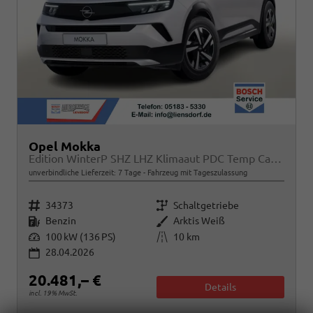
Opel Mokka
Edition WinterP SHZ LHZ Klimaaut PDC Temp CarPlay
unverbindliche Lieferzeit:
7 Tage
Fahrzeug mit Tageszulassung
Fahrzeugnr.
Getriebe
34373
Schaltgetriebe
Kraftstoff
Außenfarbe
Benzin
Arktis Weiß
Leistung
Kilometerstand
100 kW (136 PS)
10 km
28.04.2026
20.481,– €
Details
incl. 19% MwSt.