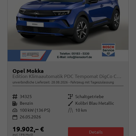
Opel Mokka
Edition Klimaautomatik PDC Tempomat DigCo CarPlay
unverbindliche Lieferzeit:
28.08.2026
Fahrzeug mit Tageszulassung
Fahrzeugnr.
Getriebe
34325
Schaltgetriebe
Kraftstoff
Außenfarbe
Benzin
Kolibri Blau Metallic
Leistung
Kilometerstand
100 kW (136 PS)
10 km
26.05.2026
19.902,– €
Details
incl. 19% MwSt.