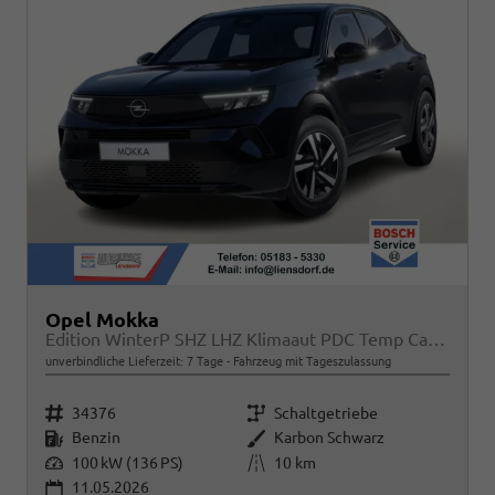
Opel Mokka
Edition WinterP SHZ LHZ Klimaaut PDC Temp CarPlay
unverbindliche Lieferzeit:
7 Tage
Fahrzeug mit Tageszulassung
Fahrzeugnr.
Getriebe
34376
Schaltgetriebe
Kraftstoff
Außenfarbe
Benzin
Karbon Schwarz
Leistung
Kilometerstand
100 kW (136 PS)
10 km
11.05.2026