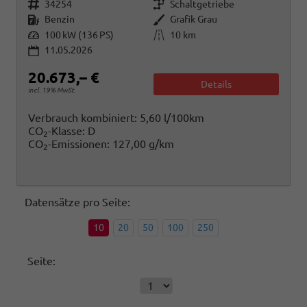
Fahrzeugnr.
Getriebe
34254
Schaltgetriebe
Kraftstoff
Außenfarbe
Benzin
Grafik Grau
Leistung
Kilometerstand
100 kW (136 PS)
10 km
11.05.2026
20.673,– €
Details
incl. 19% MwSt.
Verbrauch kombiniert:
5,60 l/100km
CO
-Klasse:
D
2
CO
-Emissionen:
127,00 g/km
2
Datensätze pro Seite:
10
20
50
100
250
Seite: