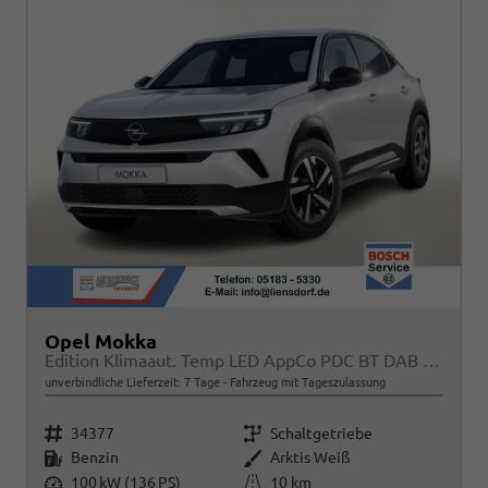
Opel Mokka
Edition Klimaaut. Temp LED AppCo PDC BT DAB MFL
unverbindliche Lieferzeit:
7 Tage
Fahrzeug mit Tageszulassung
Fahrzeugnr.
Getriebe
34377
Schaltgetriebe
Kraftstoff
Außenfarbe
Benzin
Arktis Weiß
Leistung
Kilometerstand
100 kW (136 PS)
10 km