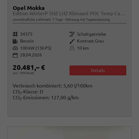
Opel Mokka
Edition WinterP SHZ LHZ Klimaaut PDC Temp CarPlay
unverbindliche Lieferzeit:
7 Tage
Fahrzeug mit Tageszulassung
Fahrzeugnr.
Getriebe
34375
Schaltgetriebe
Kraftstoff
Außenfarbe
Benzin
Kontrast Grau
Leistung
Kilometerstand
100 kW (136 PS)
10 km
28.04.2026
20.481,– €
Details
incl. 19% MwSt.
Verbrauch kombiniert:
5,60 l/100km
CO
-Klasse:
D
2
CO
-Emissionen:
127,00 g/km
2