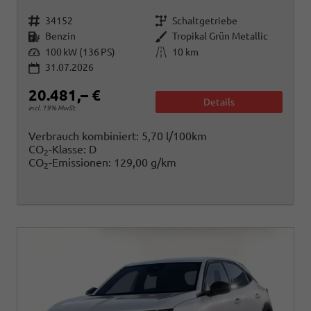
Fahrzeugnr.
Getriebe
34152
Schaltgetriebe
Kraftstoff
Außenfarbe
Benzin
Tropikal Grün Metallic
Leistung
Kilometerstand
100 kW (136 PS)
10 km
31.07.2026
20.481,– €
Details
incl. 19% MwSt.
Verbrauch kombiniert:
5,70 l/100km
CO
-Klasse:
D
2
CO
-Emissionen:
129,00 g/km
2