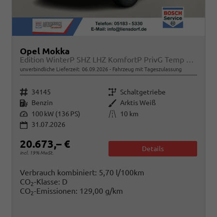
Opel Mokka
Edition WinterP SHZ LHZ KomfortP PrivG Temp PDC
unverbindliche Lieferzeit:
06.09.2026
Fahrzeug mit Tageszulassung
Fahrzeugnr.
Getriebe
34145
Schaltgetriebe
Kraftstoff
Außenfarbe
Benzin
Arktis Weiß
Leistung
Kilometerstand
100 kW (136 PS)
10 km
31.07.2026
20.673,– €
Details
incl. 19% MwSt.
Verbrauch kombiniert:
5,70 l/100km
CO
-Klasse:
D
2
CO
-Emissionen:
129,00 g/km
2