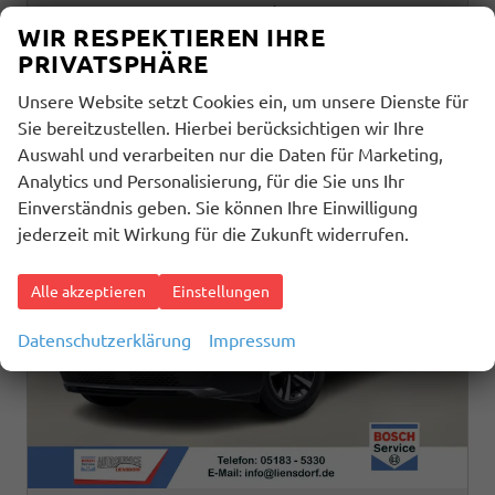
Verbrauch kombiniert:
5,60 l/100km
WIR RESPEKTIEREN IHRE
CO
-Klasse:
D
2
CO
-Emissionen:
127,00 g/km
PRIVATSPHÄRE
2
Unsere Website setzt Cookies ein, um unsere Dienste für
Sie bereitzustellen. Hierbei berücksichtigen wir Ihre
Auswahl und verarbeiten nur die Daten für Marketing,
Analytics und Personalisierung, für die Sie uns Ihr
Einverständnis geben. Sie können Ihre Einwilligung
jederzeit mit Wirkung für die Zukunft widerrufen.
Alle akzeptieren
Einstellungen
Datenschutzerklärung
Impressum