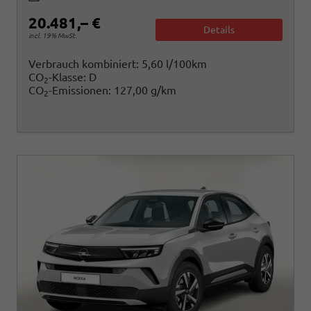
20.481,– €
Details
incl. 19% MwSt.
Verbrauch kombiniert:
5,60 l/100km
CO
-Klasse:
D
2
CO
-Emissionen:
127,00 g/km
2