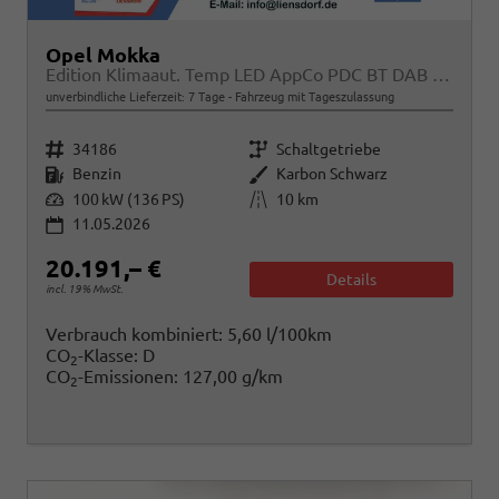
Opel Mokka
Edition Klimaaut. Temp LED AppCo PDC BT DAB MFL
unverbindliche Lieferzeit:
7 Tage
Fahrzeug mit Tageszulassung
Fahrzeugnr.
Getriebe
34186
Schaltgetriebe
Kraftstoff
Außenfarbe
Benzin
Karbon Schwarz
Leistung
Kilometerstand
100 kW (136 PS)
10 km
11.05.2026
20.191,– €
Details
incl. 19% MwSt.
Verbrauch kombiniert:
5,60 l/100km
CO
-Klasse:
D
2
CO
-Emissionen:
127,00 g/km
2