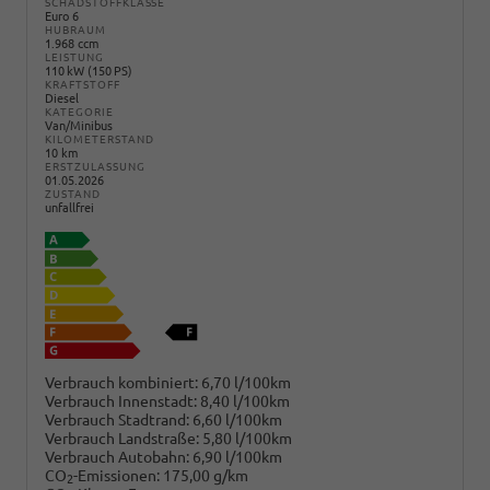
SCHADSTOFFKLASSE
Euro 6
HUBRAUM
1.968 ccm
LEISTUNG
110 kW (150 PS)
KRAFTSTOFF
Diesel
KATEGORIE
Van/Minibus
KILOMETERSTAND
10 km
ERSTZULASSUNG
01.05.2026
ZUSTAND
unfallfrei
Verbrauch kombiniert:
6,70 l/100km
Verbrauch Innenstadt:
8,40 l/100km
Verbrauch Stadtrand:
6,60 l/100km
Verbrauch Landstraße:
5,80 l/100km
Verbrauch Autobahn:
6,90 l/100km
CO
-Emissionen:
175,00 g/km
2