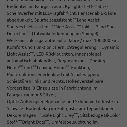
Bedienteil im Fahrgastraum, IQ.Light - LED-Matrix-
Scheinwerfer mit LED-Tagfahrlicht, Fenster ab B-Säule
abgedunkelt, Spurhalteassistent ""Lane Assist"",
Spurwechselassistent ""Side Assist"" inkl. ""Blind Spot
Detection"" (Totwinkelerkennung im Spiegel),
Werksanschlussgarantie auf 5 Jahre / max. 100.000 km.
Komfort und Funktion : Fernlichtregulierung ""Dynamic
Light Assist"", LED-Rückleuchten, Innenspiegel
automatisch abblendbar, Regensensor, ""Coming
Home"" und ""Leaving Home""-Funktion,
Multifunktionslederlenkrad mit Schaltwippen,
Schiebtüren links und rechts, Höhenverstellbare
Vordersitze, 3 Einzelsitze in Fahrtrichtung im
Fahrgastraum = 5 Sitzer,
Optik: Außenspiegelgehäuse und Scheinwerferleiste in
Schwarz, Bodenbelag im Fahrgastraum Teppichboden,
Dekoreinlagen ""Scale Light Grey"", Sitzbezüge Bi-Color
Stoff ""Bright Dots"", Umfeldbeleuchtung im