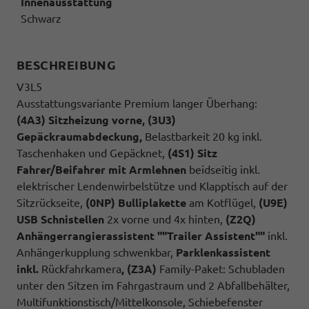
Innenausstattung
Schwarz
BESCHREIBUNG
V3L5
Ausstattungsvariante Premium langer Überhang:
(4A3) Sitzheizung vorne, (3U3)
Gepäckraumabdeckung,
Belastbarkeit 20 kg inkl.
Taschenhaken und Gepäcknet,
(4S1) Sitz
Fahrer/Beifahrer mit Armlehnen
beidseitig inkl.
elektrischer Lendenwirbelstütze und Klapptisch auf der
Sitzrückseite,
(0NP) Bulliplakette
am Kotflügel,
(U9E)
USB Schnistellen
2x vorne und 4x hinten,
(Z2Q)
Anhängerrangierassistent ""Trailer Assistent""
inkl.
Anhängerkupplung schwenkbar,
Parklenkassistent
inkl.
Rückfahrkamera
, (Z3A)
Family-Paket: Schubladen
unter den Sitzen im Fahrgastraum und 2 Abfallbehälter,
Multifunktionstisch/Mittelkonsole, Schiebefenster