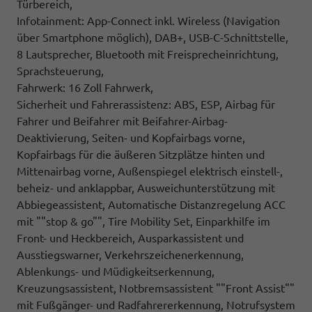
Türbereich,
Infotainment: App-Connect inkl. Wireless (Navigation
über Smartphone möglich), DAB+, USB-C-Schnittstelle,
8 Lautsprecher, Bluetooth mit Freisprecheinrichtung,
Sprachsteuerung,
Fahrwerk: 16 Zoll Fahrwerk,
Sicherheit und Fahrerassistenz: ABS, ESP, Airbag für
Fahrer und Beifahrer mit Beifahrer-Airbag-
Deaktivierung, Seiten- und Kopfairbags vorne,
Kopfairbags für die äußeren Sitzplätze hinten und
Mittenairbag vorne, Außenspiegel elektrisch einstell-,
beheiz- und anklappbar, Ausweichunterstützung mit
Abbiegeassistent, Automatische Distanzregelung ACC
mit ""stop & go"", Tire Mobility Set, Einparkhilfe im
Front- und Heckbereich, Ausparkassistent und
Ausstiegswarner, Verkehrszeichenerkennung,
Ablenkungs- und Müdigkeitserkennung,
Kreuzungsassistent, Notbremsassistent ""Front Assist""
mit Fußgänger- und Radfahrererkennung, Notrufsystem