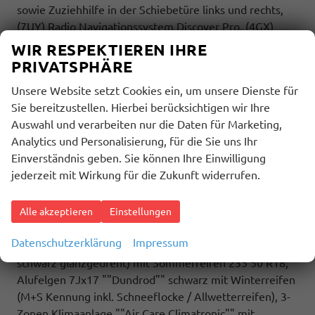
sowie Zuziehhilfe in der Schiebetüre links und rechts,
(7UY) Radio Navigationssystem Discover Pro, (4GX)
Frontscheibe beheizbar und geräuschdämmend, (7J2)
WIR RESPEKTIEREN IHRE
Digitalcockpit Pro, (9IJ) Mobiltelefonschnittstelle
PRIVATSPHÄRE
Comfort mit induktiver Ladefunktion, (ZEB) Heckklappe
Unsere Website setzt Cookies ein, um unsere Dienste für
elektrisch öffnend und schließend, (6I6) Travelassistent,
Sie bereitzustellen. Hierbei berücksichtigen wir Ihre
(2H5) Fahrprofilauswahl, (4K5) Zentralverriegelung
Auswahl und verarbeiten nur die Daten für Marketing,
Keyless Advance (schlüsselloses Öffnen und Starten),
Analytics und Personalisierung, für die Sie uns Ihr
(7AL) Diebstahlwarnanlage, (7VL)
Einverständnis geben. Sie können Ihre Einwilligung
Warmwasserstandheizung im Fahrerhaus inkl.
jederzeit mit Wirkung für die Zukunft widerrufen.
Funkfernbedienung.
Highlights: Sport Edition Paket: Sport Edition Schriftzug
an Fahrzeugseite, Fahrzeugheck und im
Alle akzeptieren
Einstellungen
Fahrzeuginnenraum, Fahrzeug 8-fach-bereift,
Datenschutzerklärung
Impressum
Leichtmetallräder 7,5J x 18 (Sport Edition Design TN28,
schwarz glanzgedreht) mit Sommerreifen 235 50 R18,
Alufelgen 7Jx17 ""Dundrod"" schwarz mit Winterreifen
(M+S Kennung inkl. Schneeflocke / Allwetterreifen), 3-
Zonen Klimaanlage ""Air Care Climatronic"" mit