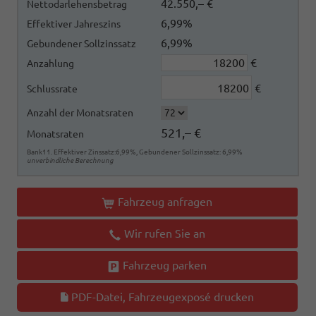
42.550,– €
Nettodarlehensbetrag
6,99%
Effektiver Jahreszins
6,99%
Gebundener Sollzinssatz
€
Anzahlung
€
Schlussrate
Anzahl der Monatsraten
521,– €
Monatsraten
Bank11. Effektiver Zinssatz:6,99%, Gebundener Sollzinssatz: 6,99%
unverbindliche Berechnung
Fahrzeug anfragen
Wir rufen Sie an
Fahrzeug parken
PDF-Datei, Fahrzeugexposé drucken