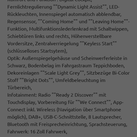
Fernlichtregulierung ""Dynamic Light Assist"", LED-
Rückleuchten, Innenspiegel automatisch abblendbar,
Regensensor, ""Coming Home"" und ""Leaving Home""-
Funktion, Multifunktionslederlenkrad mit Schaltwippen,
Schiebtüren links und rechts, Höhenverstellbare
Vordersitze, Zentralverriegelung ""Keyless Start""
(schlüsselloses Startsytem),
Optik: Außenspiegelgehäuse und Scheinwerferleiste in
Schwarz, Bodenbelag im Fahrgastraum Teppichboden,
Dekoreinlagen ""Scale Light Grey"", Sitzbezüge Bi-Color
Stoff ""Bright Dots"", Umfeldbeleuchtung im
Türbereich,
Infotainment: Radio ""Ready 2 Discover"" mit
Touchdisplay, Vorbereitung für ""We Connect"", App-
Connect inkl. Wireless (Navigation über Smartphone
möglich), DAB+, USB-C-Schnittstelle, 8 Lautsprecher,
Bluetooth mit Freisprecheinrichtung, Sprachsteuerung,
Fahrwerk: 16 Zoll Fahrwerk,