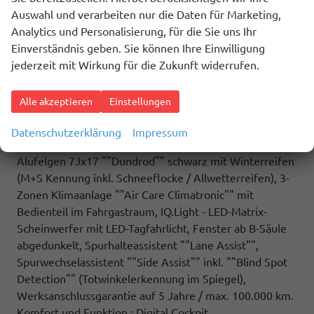
Multifunktionstisch/Mittelkonsole, Schiebefenster
Auswahl und verarbeiten nur die Daten für Marketing,
sowie Zuziehhilfe in der Schiebetüre links und rechts,
Analytics und Personalisierung, für die Sie uns Ihr
(ZBR) 7 Sitzer: Sitzvariante 2-2-3 (Vis-a-Vis entgegen
Einverständnis geben. Sie können Ihre Einwilligung
der Fahrrichtung) inkl. 4 Armlehnen.
jederzeit mit Wirkung für die Zukunft widerrufen.
Highlights: Sport Edition Paket: Sport Edition Schriftzug
an Fahrzeugseite, Fahrzeugheck und im
Alle akzeptieren
Einstellungen
Fahrzeuginnenraum, Fahrzeug 8-fach-bereift,
Leichtmetallräder 7,5J x 18 (Sport Edition Design TN28,
Datenschutzerklärung
Impressum
schwarz glanzgedreht) mit Sommerreifen 235 50 R18,
Alufelgen 7Jx17 ""Dundrod"" schwarz mit Winterreifen
(M+S Kennung inkl. Schneeflocke / Allwetterreifen), 3-
Zonen Klimaanlage ""Air Care Climatronic"" mit
Bedienteil im Fahrgastraum, IQ.Light - LED-Matrix-
Scheinwerfer mit LED-Tagfahrlicht, Fenster ab B-Säule
abgedunkelt, Spurhalteassistent ""Lane Assist"",
Spurwechselassistent ""Side Assist"" inkl. ""Blind Spot
Detection"" (Totwinkelerkennung im Spiegel),
Werksanschlussgarantie auf 5 Jahre / max. 100.000 km.
Komfort und Funktion : Digital Cockpit,