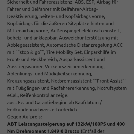
Sicherheit und Fahrerassistenz: ABS, ESP, Airbag für
Fahrer und Beifahrer mit Beifahrer-Airbag-
Deaktivierung, Seiten- und Kopfairbags vorne,
Kopfairbags für die äußeren Sitzplätze hinten und
Mittenairbag vorne, Außenspiegel elektrisch einstell-,
beheiz- und anklappbar, Ausweichunterstützung mit
Abbiegeassistent, Automatische Distanzregelung ACC
mit ""stop & go"", Tire Mobility Set, Einparkhilfe im
Front- und Heckbereich, Ausparkassistent und
Ausstiegswarner, Verkehrszeichenerkennung,
Ablenkungs- und Müdigkeitserkennung,
Kreuzungsassistent, Notbremsassistent ""Front Assist""
mit Fußgänger- und Radfahrererkennung, Notrufsystem
eCall, Reifenkontrollanzeige.
ausl. Ez. und Garantiebeginn ab Kaufdatum /
Endkundennachweis erforderlich.
Gegen Aufpreis:
ABT Leistungssteigerung auf 132kW/180PS und 400
Nm Drehmoment 1.849 € Brutto
(Entfall der