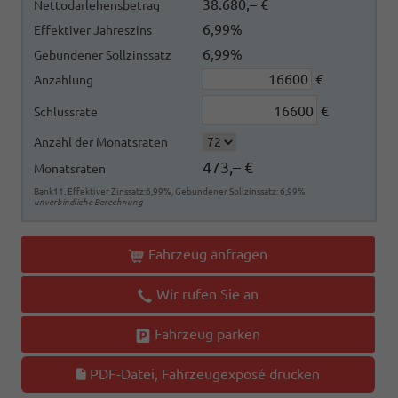
38.680,– €
Nettodarlehensbetrag
6,99%
Effektiver Jahreszins
6,99%
Gebundener Sollzinssatz
€
Anzahlung
€
Schlussrate
Anzahl der Monatsraten
473,– €
Monatsraten
Bank11. Effektiver Zinssatz:6,99%, Gebundener Sollzinssatz: 6,99%
unverbindliche Berechnung
Fahrzeug anfragen
Wir rufen Sie an
Fahrzeug parken
PDF-Datei, Fahrzeugexposé drucken