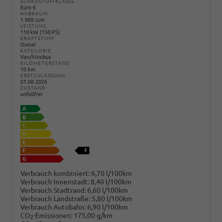
SCHADSTOFFKLASSE
Euro 6
HUBRAUM
1.968 ccm
LEISTUNG
110 kW (150 PS)
KRAFTSTOFF
Diesel
KATEGORIE
Van/Minibus
KILOMETERSTAND
10 km
ERSTZULASSUNG
01.08.2026
ZUSTAND
unfallfrei
Verbrauch kombiniert:
6,70 l/100km
Verbrauch Innenstadt:
8,40 l/100km
Verbrauch Stadtrand:
6,60 l/100km
Verbrauch Landstraße:
5,80 l/100km
Verbrauch Autobahn:
6,90 l/100km
CO
-Emissionen:
175,00 g/km
2