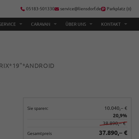
05183-501330
service@liensdorf.de
Parkplatz (
)
0
SERVICE
CARAVAN
ÜBER UNS
KONTAKT
TRIX*19"*ANDROID
10.040,– €
Sie sparen:
20,9%
38.890,– €
37.890,– €
Gesamtpreis