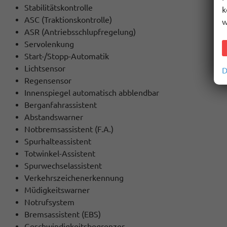
Stabilitätskontrolle
k
ASC (Traktionskontrolle)
w
ASR (Antriebsschlupfregelung)
Servolenkung
Start-/Stopp-Automatik
Lichtsensor
D
Regensensor
Innenspiegel automatisch abblendbar
Berganfahrassistent
Abstandswarner
Notbremsassistent (F.A.)
Spurhalteassistent
Totwinkel-Assistent
Spurwechselassistent
Verkehrszeichenerkennung
Müdigkeitswarner
Notrufsystem
Bremsassistent (EBS)
Geschwindigkeitsbegrenzer