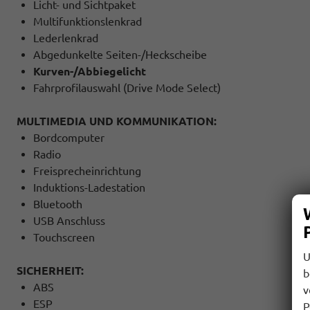
Licht- und Sichtpaket
Multifunktionslenkrad
Lederlenkrad
Abgedunkelte Seiten-/Heckscheibe
Kurven-/Abbiegelicht
Fahrprofilauswahl (Drive Mode Select)
MULTIMEDIA UND KOMMUNIKATION:
Bordcomputer
Radio
Freisprecheinrichtung
Induktions-Ladestation
Bluetooth
USB Anschluss
Touchscreen
U
SICHERHEIT:
b
ABS
v
ESP
P