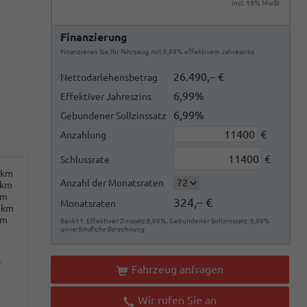
incl. 19% MwSt.
Finanzierung
Finanzieren Sie Ihr Fahrzeug mit 6,99% effektivem Jahreszins
26.490,– €
Nettodarlehensbetrag
6,99%
Effektiver Jahreszins
6,99%
Gebundener Sollzinssatz
€
Anzahlung
€
Schlussrate
0km
Anzahl der Monatsraten
0km
km
324,– €
Monatsraten
0km
km
Bank11. Effektiver Zinssatz:6,99%, Gebundener Sollzinssatz: 6,99%
unverbindliche Berechnung
o
Fahrzeug anfragen
Wir rufen Sie an