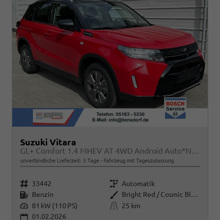
Suzuki Vitara
GL+ Comfort 1.4 MHEV AT 4WD Android Auto*Navi*SHZ*ACC*Kamera*Klimauto*LED*PrivacyGlas
unverbindliche Lieferzeit:
5 Tage
Fahrzeug mit Tageszulassung
Fahrzeugnr.
Getriebe
33442
Automatik
Kraftstoff
Außenfarbe
Benzin
Bright Red / Cosmic Black Pearl Metallic
Leistung
Kilometerstand
81 kW (110 PS)
25 km
01.02.2026