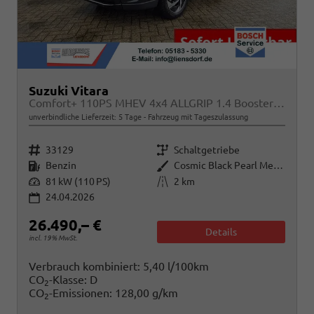
Suzuki Vitara
Comfort+ 110PS MHEV 4x4 ALLGRIP 1.4 Boosterjet Allrad Teilleder mit Alcantara Navi Klimaautomatik Sitzheizung ACC PDC v+h Rückf.Kamera Suzuki-Radio Apple CarPlay Android Auto Touchscreen 2xKeyless 17-LM
unverbindliche Lieferzeit:
5 Tage
Fahrzeug mit Tageszulassung
Fahrzeugnr.
Getriebe
33129
Schaltgetriebe
Kraftstoff
Außenfarbe
Benzin
Cosmic Black Pearl Metallic
Leistung
Kilometerstand
81 kW (110 PS)
2 km
24.04.2026
26.490,– €
Details
incl. 19% MwSt.
Verbrauch kombiniert:
5,40 l/100km
CO
-Klasse:
D
2
CO
-Emissionen:
128,00 g/km
2