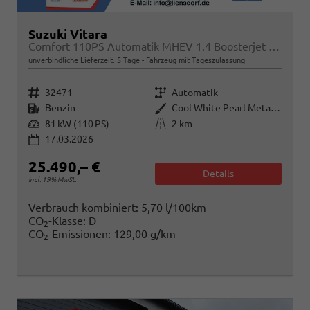
Suzuki Vitara
Comfort 110PS Automatik MHEV 1.4 Boosterjet Klimaautomatik Sitzheizung Navi ACC PDC Rückf.Kamera Suzuki-Radio Apple CarPlay Android Auto Touchscreen 2xKeyless 17-LM
unverbindliche Lieferzeit:
5 Tage
Fahrzeug mit Tageszulassung
Fahrzeugnr.
Getriebe
32471
Automatik
Kraftstoff
Außenfarbe
Benzin
Cool White Pearl Metallic
Leistung
Kilometerstand
81 kW (110 PS)
2 km
17.03.2026
25.490,– €
Details
incl. 19% MwSt.
Verbrauch kombiniert:
5,70 l/100km
CO
-Klasse:
D
2
CO
-Emissionen:
129,00 g/km
2