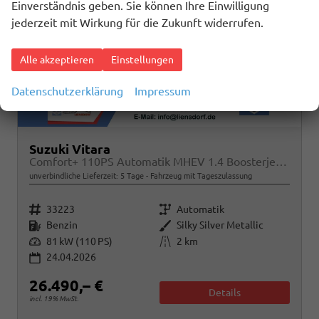
Einverständnis geben. Sie können Ihre Einwilligung
jederzeit mit Wirkung für die Zukunft widerrufen.
Alle akzeptieren
Einstellungen
Datenschutzerklärung
Impressum
Suzuki Vitara
Comfort+ 110PS Automatik MHEV 1.4 Boosterjet Teilleder Navi Klimaautomatik Sitzheizung ACC PDC v+h Rückf.Kamera Suzuki-Radio Apple CarPlay Android Auto Touchscreen 2xKeyless 17-LM
unverbindliche Lieferzeit:
5 Tage
Fahrzeug mit Tageszulassung
Fahrzeugnr.
Getriebe
33223
Automatik
Kraftstoff
Außenfarbe
Benzin
Silky Silver Metallic
Leistung
Kilometerstand
81 kW (110 PS)
2 km
24.04.2026
26.490,– €
Details
incl. 19% MwSt.