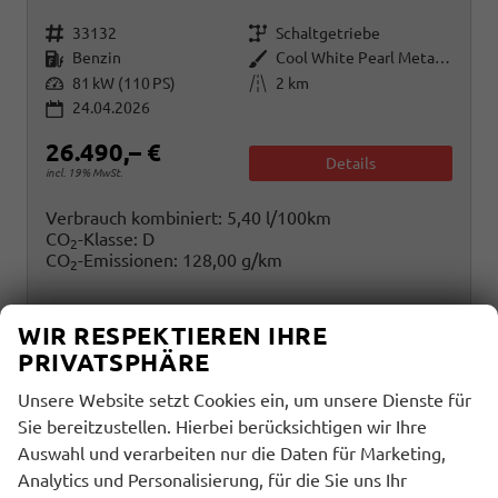
Fahrzeugnr.
Getriebe
33132
Schaltgetriebe
Kraftstoff
Außenfarbe
Benzin
Cool White Pearl Metallic
Leistung
Kilometerstand
81 kW (110 PS)
2 km
24.04.2026
26.490,– €
Details
incl. 19% MwSt.
Verbrauch kombiniert:
5,40 l/100km
CO
-Klasse:
D
2
CO
-Emissionen:
128,00 g/km
2
WIR RESPEKTIEREN IHRE
PRIVATSPHÄRE
Unsere Website setzt Cookies ein, um unsere Dienste für
Sie bereitzustellen. Hierbei berücksichtigen wir Ihre
Auswahl und verarbeiten nur die Daten für Marketing,
Analytics und Personalisierung, für die Sie uns Ihr