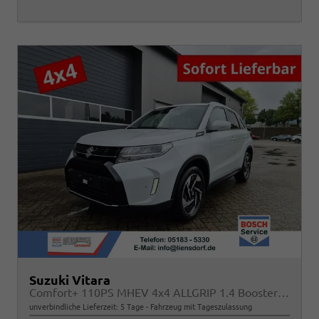
Suzuki Vitara
Comfort+ 110PS MHEV 4x4 ALLGRIP 1.4 Boosterjet Allrad Teilleder mit Alcantara Navi Klimaautomatik Sitzheizung ACC PDC v+h Rückf.Kamera Suzuki-Radio Apple CarPlay Android Auto Touchscreen 2xKeyless 17-LM
unverbindliche Lieferzeit:
5 Tage
Fahrzeug mit Tageszulassung