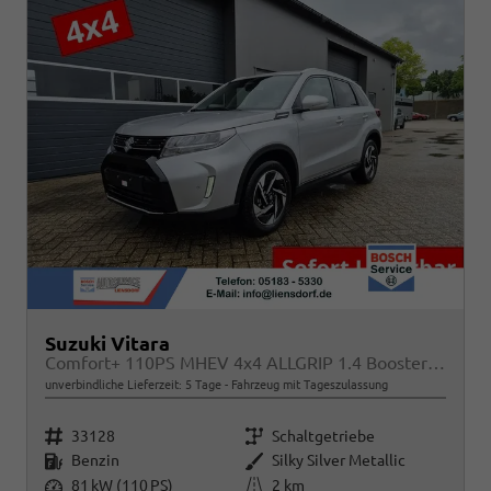
Suzuki Vitara
Comfort+ 110PS MHEV 4x4 ALLGRIP 1.4 Boosterjet Allrad Teilleder mit Alcantara Navi Klimaautomatik Sitzheizung ACC PDC v+h Rückf.Kamera Suzuki-Radio Apple CarPlay Android Auto Touchscreen 2xKeyless 17-LM
unverbindliche Lieferzeit:
5 Tage
Fahrzeug mit Tageszulassung
Fahrzeugnr.
Getriebe
33128
Schaltgetriebe
Kraftstoff
Außenfarbe
Benzin
Silky Silver Metallic
Leistung
Kilometerstand
81 kW (110 PS)
2 km