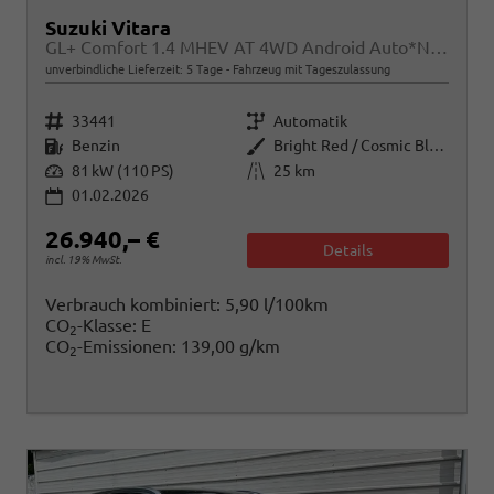
Suzuki Vitara
GL+ Comfort 1.4 MHEV AT 4WD Android Auto*Navi*SHZ*ACC*Kamera*Klimauto*LED*PrivacyGlas
unverbindliche Lieferzeit:
5 Tage
Fahrzeug mit Tageszulassung
Fahrzeugnr.
Getriebe
33441
Automatik
Kraftstoff
Außenfarbe
Benzin
Bright Red / Cosmic Black Pearl Metallic
Leistung
Kilometerstand
81 kW (110 PS)
25 km
01.02.2026
26.940,– €
Details
incl. 19% MwSt.
Verbrauch kombiniert:
5,90 l/100km
CO
-Klasse:
E
2
CO
-Emissionen:
139,00 g/km
2