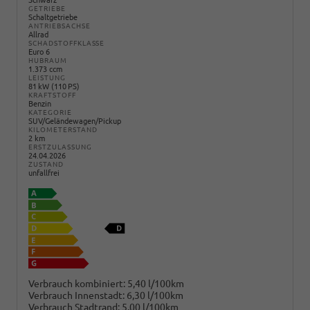
Schwarz
GETRIEBE
Schaltgetriebe
ANTRIEBSACHSE
Allrad
SCHADSTOFFKLASSE
Euro 6
HUBRAUM
1.373 ccm
LEISTUNG
81 kW (110 PS)
KRAFTSTOFF
Benzin
KATEGORIE
SUV/Geländewagen/Pickup
KILOMETERSTAND
2 km
ERSTZULASSUNG
24.04.2026
ZUSTAND
unfallfrei
Verbrauch kombiniert:
5,40 l/100km
Verbrauch Innenstadt:
6,30 l/100km
Verbrauch Stadtrand:
5,00 l/100km