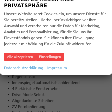
PRIVATSPHÄRE
Unsere Website setzt Cookies ein, um unsere Dienste für
Innenausstattung
Sie bereitzustellen. Hierbei berücksichtigen wir Ihre
Schwarz
Auswahl und verarbeiten nur die Daten für Marketing,
Analytics und Personalisierung, für die Sie uns Ihr
Einverständnis geben. Sie können Ihre Einwilligung
BESCHREIBUNG
jederzeit mit Wirkung für die Zukunft widerrufen.
Extras / Highlights:
Klimaautomatik
Alle akzeptieren
Einstellungen
Lederlenkrad
Armlehne
Datenschutzerklärung
Impressum
Tempomat mit Lenkradbedienung
Regensensor
Innenspiegel automatisch abblendend
4 Elektrische Fensterheber
Drive Mode Select
Abgedunkelte Scheiben
ZV Fernbedienung