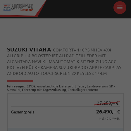
SUZUKI VITARA
COMFORT+ 110PS MHEV 4X4
ALLGRIP 1.4 BOOSTERJET ALLRAD TEILLEDER MIT
ALCANTARA NAVI KLIMAAUTOMATIK SITZHEIZUNG ACC
PDC V+H RÜCKF.KAMERA SUZUKI-RADIO APPLE CARPLAY
ANDROID AUTO TOUCHSCREEN 2XKEYLESS 17-LM
Fahrzeugnr.
:
33132
, unverbindliche Lieferzeit:
5 Tage
, Landesversion: SK -
Slowakei,
Fahrzeug mit Tageszulassung
, Zentrallager (extern)
27.250,– €
26.490,– €
Gesamtpreis
incl. 19% MwSt.