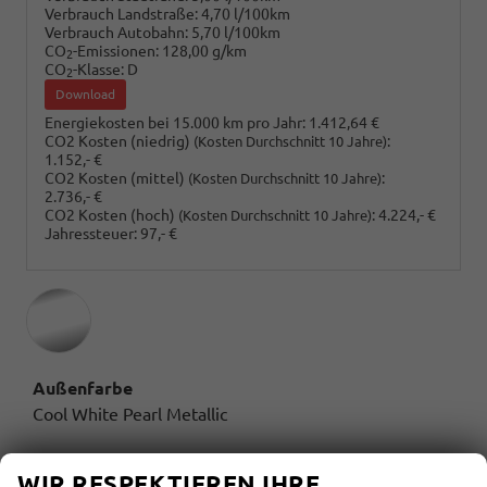
Verbrauch Landstraße:
4,70 l/100km
Verbrauch Autobahn:
5,70 l/100km
CO
-Emissionen:
128,00 g/km
2
CO
-Klasse:
D
2
Download
Energiekosten bei 15.000 km pro Jahr:
1.412,64 €
CO2 Kosten (niedrig)
:
(Kosten Durchschnitt 10 Jahre)
1.152,- €
CO2 Kosten (mittel)
:
(Kosten Durchschnitt 10 Jahre)
2.736,- €
CO2 Kosten (hoch)
:
4.224,- €
(Kosten Durchschnitt 10 Jahre)
Jahressteuer:
97,- €
Außenfarbe
Cool White Pearl Metallic
Innenausstattung
WIR RESPEKTIEREN IHRE