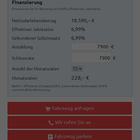
Finanzierung
Finanzieren Sie Ihr Fahrzeug mit 6,99% effektivem Jahreszins
18.590,– €
Nettodarlehensbetrag
6,99%
Effektiver Jahreszins
6,99%
Gebundener Sollzinssatz
€
Anzahlung
€
Schlussrate
Anzahl der Monatsraten
228,– €
Monatsraten
Bank11. Effektiver Zinssatz:6,99%, Gebundener Sollzinssatz: 6,99%
unverbindliche Berechnung
Fahrzeug anfragen
Wir rufen Sie an
Fahrzeug parken