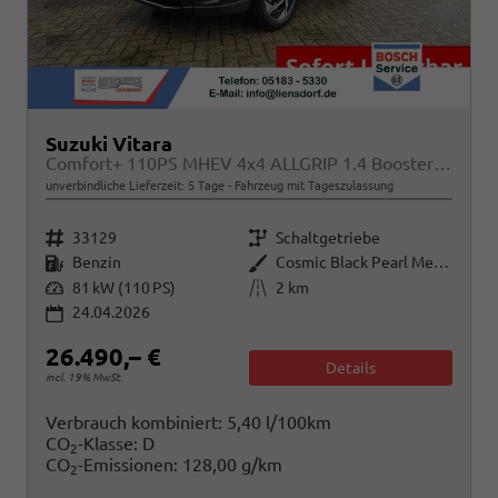
Suzuki Vitara
Comfort+ 110PS MHEV 4x4 ALLGRIP 1.4 Boosterjet Allrad Teilleder mit Alcantara Navi Klimaautomatik Sitzheizung ACC PDC v+h Rückf.Kamera Suzuki-Radio Apple CarPlay Android Auto Touchscreen 2xKeyless 17-LM
unverbindliche Lieferzeit:
5 Tage
Fahrzeug mit Tageszulassung
Fahrzeugnr.
Getriebe
33129
Schaltgetriebe
Kraftstoff
Außenfarbe
Benzin
Cosmic Black Pearl Metallic
Leistung
Kilometerstand
81 kW (110 PS)
2 km
24.04.2026
26.490,– €
Details
incl. 19% MwSt.
Verbrauch kombiniert:
5,40 l/100km
CO
-Klasse:
D
2
CO
-Emissionen:
128,00 g/km
2