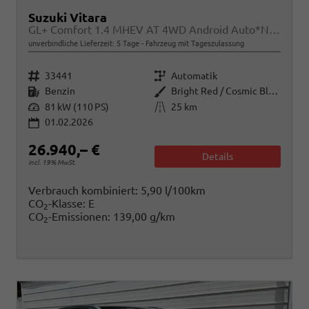
Suzuki Vitara
GL+ Comfort 1.4 MHEV AT 4WD Android Auto*Navi*SHZ*ACC*Kamera*Klimauto*LED*PrivacyGlas
unverbindliche Lieferzeit:
5 Tage
Fahrzeug mit Tageszulassung
Fahrzeugnr.
Getriebe
33441
Automatik
Kraftstoff
Außenfarbe
Benzin
Bright Red / Cosmic Black Pearl Metallic
Leistung
Kilometerstand
81 kW (110 PS)
25 km
01.02.2026
26.940,– €
Details
incl. 19% MwSt.
Verbrauch kombiniert:
5,90 l/100km
CO
-Klasse:
E
2
CO
-Emissionen:
139,00 g/km
2