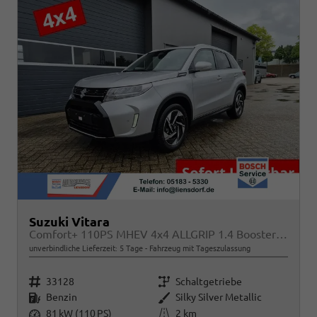
Suzuki Vitara
Comfort+ 110PS MHEV 4x4 ALLGRIP 1.4 Boosterjet Allrad Teilleder mit Alcantara Navi Klimaautomatik Sitzheizung ACC PDC v+h Rückf.Kamera Suzuki-Radio Apple CarPlay Android Auto Touchscreen 2xKeyless 17-LM
unverbindliche Lieferzeit:
5 Tage
Fahrzeug mit Tageszulassung
Fahrzeugnr.
Getriebe
33128
Schaltgetriebe
Kraftstoff
Außenfarbe
Benzin
Silky Silver Metallic
Leistung
Kilometerstand
81 kW (110 PS)
2 km