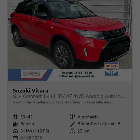
Suzuki Vitara
GL+ Comfort 1.4 MHEV AT 4WD Android Auto*Navi*SHZ*ACC*Kamera*Klimauto*LED*PrivacyGlas
unverbindliche Lieferzeit:
5 Tage
Fahrzeug mit Tageszulassung
Fahrzeugnr.
Getriebe
33442
Automatik
Kraftstoff
Außenfarbe
Benzin
Bright Red / Cosmic Black Pearl Metallic
Leistung
Kilometerstand
81 kW (110 PS)
25 km
01.02.2026