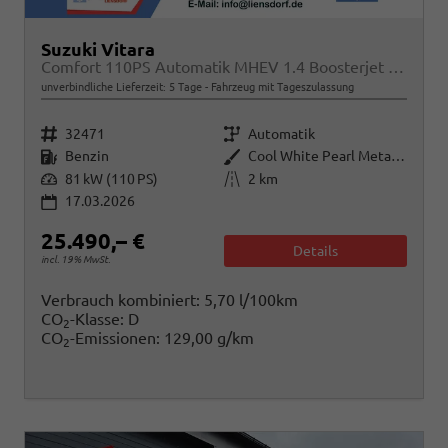
Suzuki Vitara
Comfort 110PS Automatik MHEV 1.4 Boosterjet Klimaautomatik Sitzheizung Navi ACC PDC Rückf.Kamera Suzuki-Radio Apple CarPlay Android Auto Touchscreen 2xKeyless 17-LM
unverbindliche Lieferzeit:
5 Tage
Fahrzeug mit Tageszulassung
Fahrzeugnr.
Getriebe
32471
Automatik
Kraftstoff
Außenfarbe
Benzin
Cool White Pearl Metallic
Leistung
Kilometerstand
81 kW (110 PS)
2 km
17.03.2026
25.490,– €
Details
incl. 19% MwSt.
Verbrauch kombiniert:
5,70 l/100km
CO
-Klasse:
D
2
CO
-Emissionen:
129,00 g/km
2