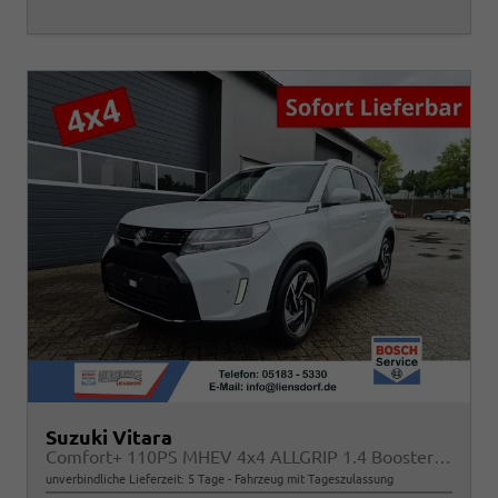
Suzuki Vitara
Comfort+ 110PS MHEV 4x4 ALLGRIP 1.4 Boosterjet Allrad Teilleder mit Alcantara Navi Klimaautomatik Sitzheizung ACC PDC v+h Rückf.Kamera Suzuki-Radio Apple CarPlay Android Auto Touchscreen 2xKeyless 17-LM
unverbindliche Lieferzeit:
5 Tage
Fahrzeug mit Tageszulassung