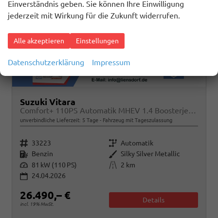
Einverständnis geben. Sie können Ihre Einwilligung
jederzeit mit Wirkung für die Zukunft widerrufen.
Alle akzeptieren
Einstellungen
Datenschutzerklärung
Impressum
Suzuki Vitara
Comfort+ 110PS Automatik MHEV 1.4 Boosterjet Teilleder Navi Klimaautomatik Sitzheizung ACC PDC v+h Rückf.Kamera Suzuki-Radio Apple CarPlay Android Auto Touchscreen 2xKeyless 17-LM
unverbindliche Lieferzeit:
5 Tage
Fahrzeug mit Tageszulassung
Fahrzeugnr.
Getriebe
33223
Automatik
Kraftstoff
Außenfarbe
Benzin
Silky Silver Metallic
Leistung
Kilometerstand
81 kW (110 PS)
2 km
24.04.2026
26.490,– €
Details
incl. 19% MwSt.