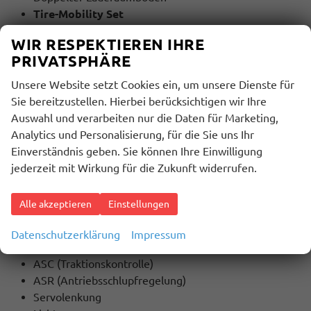
Tire-Mobility Set
Motorhaube in schwarz
WIR RESPEKTIEREN IHRE
PRIVATSPHÄRE
MULTIMEDIA UND KOMMUNIKATION:
Bordcomputer
Unsere Website setzt Cookies ein, um unsere Dienste für
Radio
Sie bereitzustellen. Hierbei berücksichtigen wir Ihre
Freisprecheinrichtung
Auswahl und verarbeiten nur die Daten für Marketing,
Bluetooth
Analytics und Personalisierung, für die Sie uns Ihr
USB Anschluss
Einverständnis geben. Sie können Ihre Einwilligung
Touchscreen
jederzeit mit Wirkung für die Zukunft widerrufen.
SICHERHEIT:
Alle akzeptieren
Einstellungen
ABS
ESP
Datenschutzerklärung
Impressum
Stabilitätskontrolle
ASC (Traktionskontrolle)
ASR (Antriebsschlupfregelung)
Servolenkung