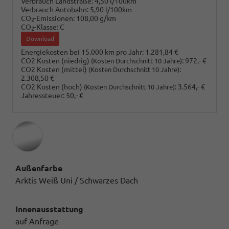
Verbrauch Landstraße:
4,50 l/100km
Verbrauch Autobahn:
5,90 l/100km
CO
-Emissionen:
108,00 g/km
2
CO
-Klasse:
C
2
Download
Energiekosten bei 15.000 km pro Jahr:
1.281,84 €
CO2 Kosten (niedrig)
:
972,- €
(Kosten Durchschnitt 10 Jahre)
CO2 Kosten (mittel)
:
(Kosten Durchschnitt 10 Jahre)
2.308,50 €
CO2 Kosten (hoch)
:
3.564,- €
(Kosten Durchschnitt 10 Jahre)
Jahressteuer:
50,- €
Außenfarbe
Arktis Weiß Uni / Schwarzes Dach
Innenausstattung
auf Anfrage