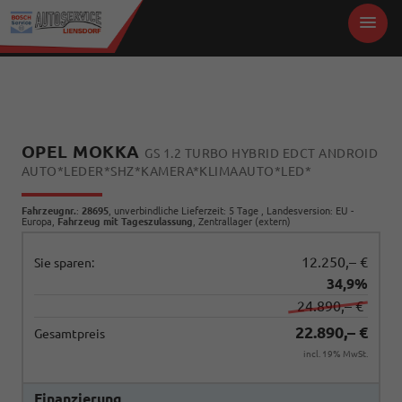
OPEL MOKKA
GS 1.2 TURBO HYBRID EDCT ANDROID
AUTO*LEDER*SHZ*KAMERA*KLIMAAUTO*LED*
Fahrzeugnr.
:
28695
, unverbindliche Lieferzeit:
5 Tage
, Landesversion: EU -
Europa,
Fahrzeug mit Tageszulassung
, Zentrallager (extern)
12.250,– €
Sie sparen:
34,9%
24.890,– €
22.890,– €
Gesamtpreis
incl. 19% MwSt.
Finanzierung