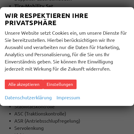
Tire-Mobility Set
Motorhaube in schwarz
WIR RESPEKTIEREN IHRE
PRIVATSPHÄRE
MULTIMEDIA UND KOMMUNIKATION:
Unsere Website setzt Cookies ein, um unsere Dienste für
Bordcomputer
Sie bereitzustellen. Hierbei berücksichtigen wir Ihre
Radio
Auswahl und verarbeiten nur die Daten für Marketing,
Freisprecheinrichtung
Analytics und Personalisierung, für die Sie uns Ihr
Bluetooth
Einverständnis geben. Sie können Ihre Einwilligung
USB Anschluss
jederzeit mit Wirkung für die Zukunft widerrufen.
Touchscreen
Alle akzeptieren
Einstellungen
SICHERHEIT:
ABS
Datenschutzerklärung
Impressum
ESP
Stabilitätskontrolle
ASC (Traktionskontrolle)
ASR (Antriebsschlupfregelung)
Servolenkung