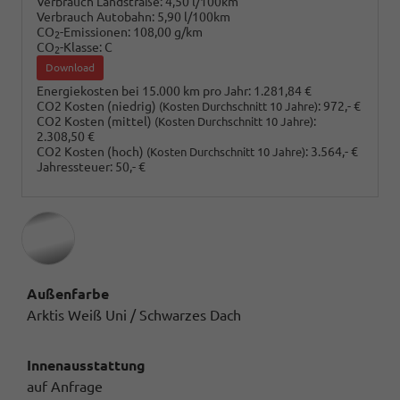
Verbrauch Landstraße:
4,50 l/100km
Verbrauch Autobahn:
5,90 l/100km
CO
-Emissionen:
108,00 g/km
2
CO
-Klasse:
C
2
Download
Energiekosten bei 15.000 km pro Jahr:
1.281,84 €
CO2 Kosten (niedrig)
:
972,- €
(Kosten Durchschnitt 10 Jahre)
CO2 Kosten (mittel)
:
(Kosten Durchschnitt 10 Jahre)
2.308,50 €
CO2 Kosten (hoch)
:
3.564,- €
(Kosten Durchschnitt 10 Jahre)
Jahressteuer:
50,- €
Außenfarbe
Arktis Weiß Uni / Schwarzes Dach
Innenausstattung
auf Anfrage