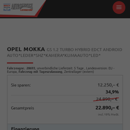
OPEL MOKKA
GS 1.2 TURBO HYBRID EDCT ANDROID
AUTO*LEDER*SHZ*KAMERA*KLIMAAUTO*LED*
Fahrzeugnr.
:
28693
, unverbindliche Lieferzeit:
5 Tage
, Landesversion: EU -
Europa,
Fahrzeug mit Tageszulassung
, Zentrallager (extern)
12.250,– €
Sie sparen:
34,9%
24.890,– €
22.890,– €
Gesamtpreis
incl. 19% MwSt.
Finanzierung