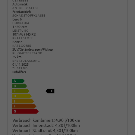
GETRIEBE
Automatik
ANTRIEBSACHSE
Frontantrieb
SCHADSTOFFKLASSE
Euro 6
HUBRAUM
1.199 ccm
LEISTUNG
107 kW (145 PS)
KRAFTSTOFF
Benzin
KATEGORIE
SUV/Geländewagen/Pickup
KILOMETERSTAND
25 km
ERSTZULASSUNG
01.11.2025
ZUSTAND
unfallfrei
Verbrauch kombiniert:
4,90 l/100km
Verbrauch Innenstadt:
4,20 l/100km
Verbrauch Stadtrand:
4,30 l/100km