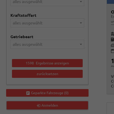
alles ausgewählt
O
Kraftstoffart
E
un
alles ausgewählt
Fah
Getriebeart
K
alles ausgewählt
Le
1
1598
Ergebnisse anzeigen
in
zurücksetzen
V
C
C
Geparkte Fahrzeuge (
0
)
Anmelden