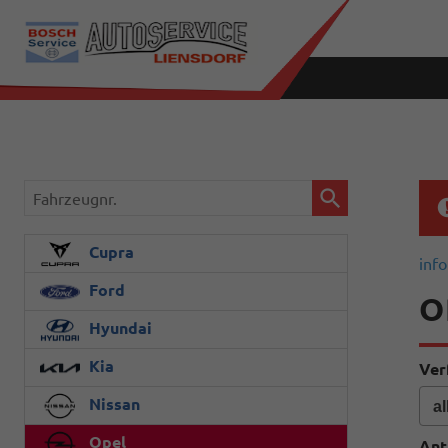
Fahrzeugnr.
Cupra
info
Ford
O
Hyundai
Kia
Ver
Nissan
Opel
Ant