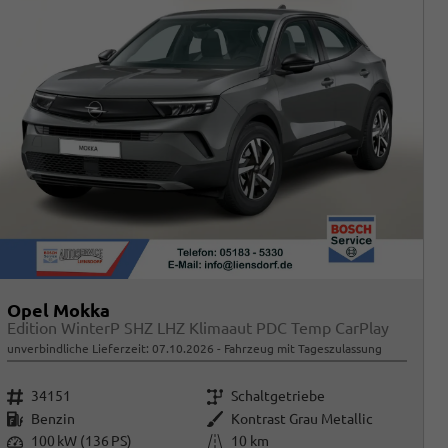
Opel Mokka
Edition WinterP SHZ LHZ Klimaaut PDC Temp CarPlay
unverbindliche Lieferzeit:
07.10.2026
Fahrzeug mit Tageszulassung
Fahrzeugnr.
Getriebe
34151
Schaltgetriebe
Kraftstoff
Außenfarbe
Benzin
Kontrast Grau Metallic
Leistung
Kilometerstand
100 kW (136 PS)
10 km