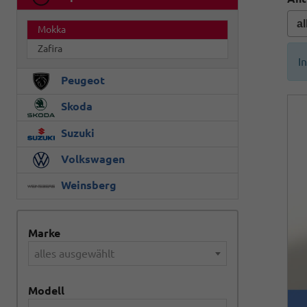
Mokka
Zafira
I
Peugeot
Skoda
Suzuki
Volkswagen
Weinsberg
Marke
alles ausgewählt
Modell