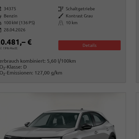
rzeugnr.
Getriebe
34375
Schaltgetriebe
raftstoff
Außenfarbe
Benzin
Kontrast Grau
istung
Kilometerstand
100 kW (136 PS)
10 km
28.04.2026
0.481,– €
Details
cl. 19% MwSt.
erbrauch kombiniert:
5,60 l/100km
O
-Klasse:
D
2
O
-Emissionen:
127,00 g/km
2