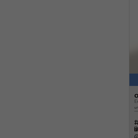
O
E
un
Fah
K
Le