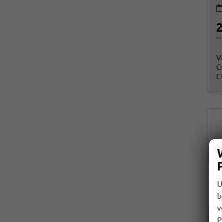
2
in
V
C
C
U
b
v
P