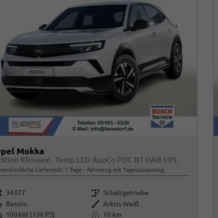
pel Mokka
dition Klimaaut. Temp LED AppCo PDC BT DAB MFL
verbindliche Lieferzeit:
7 Tage
Fahrzeug mit Tageszulassung
rzeugnr.
Getriebe
34377
Schaltgetriebe
raftstoff
Außenfarbe
Benzin
Arktis Weiß
istung
Kilometerstand
100 kW (136 PS)
10 km