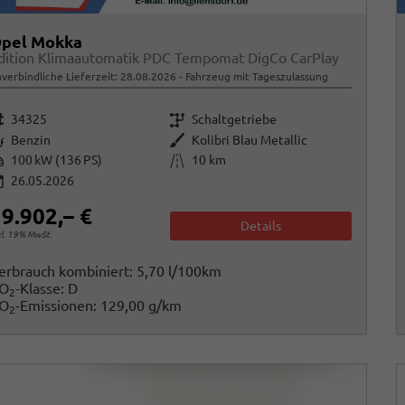
pel Mokka
dition Klimaautomatik PDC Tempomat DigCo CarPlay
verbindliche Lieferzeit:
28.08.2026
Fahrzeug mit Tageszulassung
rzeugnr.
Getriebe
34325
Schaltgetriebe
raftstoff
Außenfarbe
Benzin
Kolibri Blau Metallic
istung
Kilometerstand
100 kW (136 PS)
10 km
26.05.2026
9.902,– €
Details
cl. 19% MwSt.
erbrauch kombiniert:
5,70 l/100km
O
-Klasse:
D
2
O
-Emissionen:
129,00 g/km
2