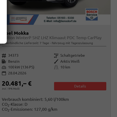
Opel Mokka
Edition WinterP SHZ LHZ Klimaaut PDC Temp CarPlay
unverbindliche Lieferzeit:
7 Tage
Fahrzeug mit Tageszulassung
Fahrzeugnr.
Getriebe
34373
Schaltgetriebe
Kraftstoff
Außenfarbe
Benzin
Arktis Weiß
Leistung
Kilometerstand
100 kW (136 PS)
10 km
28.04.2026
20.481,– €
Details
incl. 19% MwSt.
Verbrauch kombiniert:
5,60 l/100km
CO
-Klasse:
D
2
CO
-Emissionen:
127,00 g/km
2