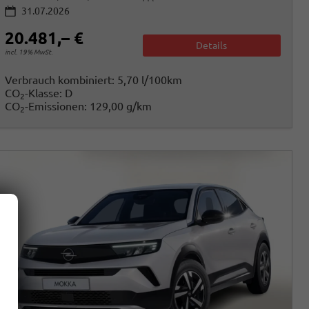
31.07.2026
20.481,– €
Details
incl. 19% MwSt.
Verbrauch kombiniert:
5,70 l/100km
CO
-Klasse:
D
2
CO
-Emissionen:
129,00 g/km
2