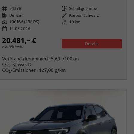
Fahrzeugnr.
Getriebe
34376
Schaltgetriebe
Kraftstoff
Außenfarbe
Benzin
Karbon Schwarz
Leistung
Kilometerstand
100 kW (136 PS)
10 km
11.05.2026
20.481,– €
Details
incl. 19% MwSt.
Verbrauch kombiniert:
5,60 l/100km
CO
-Klasse:
D
2
CO
-Emissionen:
127,00 g/km
2