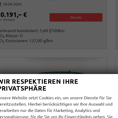
28.04.2026
0.191,– €
Details
cl. 19% MwSt.
erbrauch kombiniert:
5,60 l/100km
O
-Klasse:
D
2
O
-Emissionen:
127,00 g/km
2
WIR RESPEKTIEREN IHRE
PRIVATSPHÄRE
nsere Website setzt Cookies ein, um unsere Dienste für Sie
ereitzustellen. Hierbei berücksichtigen wir Ihre Auswahl und
erarbeiten nur die Daten für Marketing, Analytics und
ersonalisierung, für die Sie uns Ihr Einverständnis geben. Sie