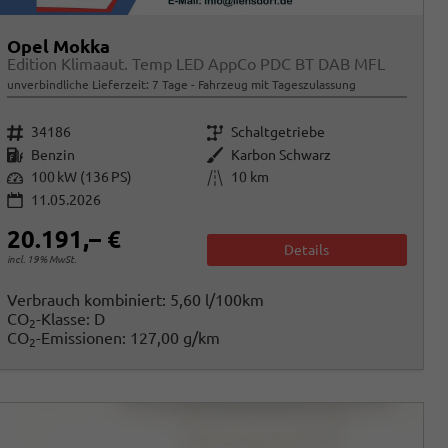
Opel Mokka
Edition Klimaaut. Temp LED AppCo PDC BT DAB MFL
unverbindliche Lieferzeit:
7 Tage
Fahrzeug mit Tageszulassung
Fahrzeugnr.
Getriebe
34186
Schaltgetriebe
Kraftstoff
Außenfarbe
Benzin
Karbon Schwarz
Leistung
Kilometerstand
100 kW (136 PS)
10 km
11.05.2026
20.191,– €
Details
incl. 19% MwSt.
Verbrauch kombiniert:
5,60 l/100km
CO
-Klasse:
D
2
CO
-Emissionen:
127,00 g/km
2