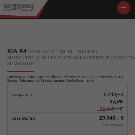
KIA K4
GOLD SW 1.6 T-GDI DCT ANDROID
AUTO*NAVI*TOTWINKEL*SHZ*KAMERA*PRIVACYGLAS*ACC*KE
KLIMAAUTO*
Fahrzeugnr.
:
31871
, unverbindliche Lieferzeit:
05.12.2026
, Landesversion: EU -
Europa,
Fahrzeug mit Tageszulassung
, Zentrallager (extern)
8.440,– €
Sie sparen:
22,5%
32.940,– €
29.040,– €
Gesamtpreis
incl. 19% MwSt.