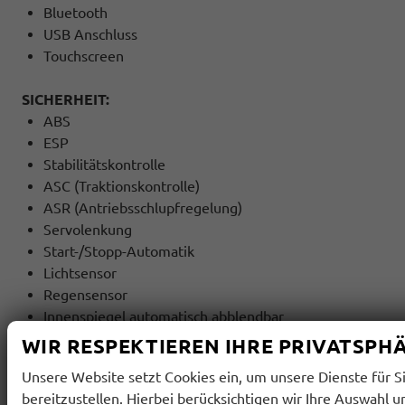
Bluetooth
USB Anschluss
Touchscreen
SICHERHEIT:
ABS
ESP
Stabilitätskontrolle
ASC (Traktionskontrolle)
ASR (Antriebsschlupfregelung)
Servolenkung
Start-/Stopp-Automatik
Lichtsensor
Regensensor
Innenspiegel automatisch abblendbar
Berganfahrassistent
WIR RESPEKTIEREN IHRE PRIVATSPH
Abstandswarner
Unsere Website setzt Cookies ein, um unsere Dienste für S
Notbremsassistent (F.A.)
bereitzustellen. Hierbei berücksichtigen wir Ihre Auswahl u
Spurhalteassistent