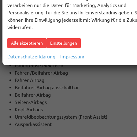
verarbeiten nur die Daten für Marketing, Analytics und
Totwinkel-Assistent
Personalisierung, für die Sie uns Ihr Einverständnis geben. S
Spurwechselassistent
können Ihre Einwilligung jederzeit mit Wirkung für die Zuku
Verkehrszeichenerkennung
widerrufen.
Müdigkeitswarner
Notrufsystem
Geschwindigkeitsbegrenzer
Alle akzeptieren
Einstellungen
Alarmanlage
Datenschutzerklärung
Impressum
Elektrische Wegfahrsperre
Parkbremse elektrisch
Fahrer-/Beifahrer Airbag
Fahrer Airbag
Beifahrer-Airbag ausschaltbar
Beifahrer-Airbag
Seiten-Airbags
Kopf-Airbags
Umfeldbeobachtungssystem (Front Assist)
Ausparkassistent