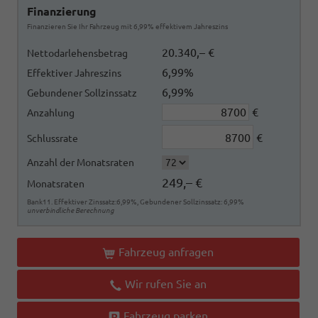
Finanzierung
Finanzieren Sie Ihr Fahrzeug mit 6,99% effektivem Jahreszins
20.340,– €
Nettodarlehensbetrag
6,99%
Effektiver Jahreszins
6,99%
Gebundener Sollzinssatz
€
Anzahlung
€
Schlussrate
Anzahl der Monatsraten
249,– €
Monatsraten
Bank11. Effektiver Zinssatz:6,99%, Gebundener Sollzinssatz: 6,99%
unverbindliche Berechnung
Fahrzeug anfragen
Wir rufen Sie an
Fahrzeug parken