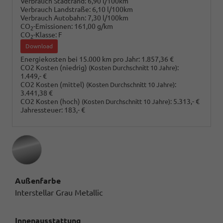
Verbrauch Stadtrand:
6,90 l/100km
Verbrauch Landstraße:
6,10 l/100km
Verbrauch Autobahn:
7,30 l/100km
CO
-Emissionen:
161,00 g/km
2
CO
-Klasse:
F
2
Download
Energiekosten bei 15.000 km pro Jahr:
1.857,36 €
CO2 Kosten (niedrig)
:
(Kosten Durchschnitt 10 Jahre)
1.449,- €
CO2 Kosten (mittel)
:
(Kosten Durchschnitt 10 Jahre)
3.441,38 €
CO2 Kosten (hoch)
:
5.313,- €
(Kosten Durchschnitt 10 Jahre)
Jahressteuer:
183,- €
Außenfarbe
Interstellar Grau Metallic
Innenausstattung