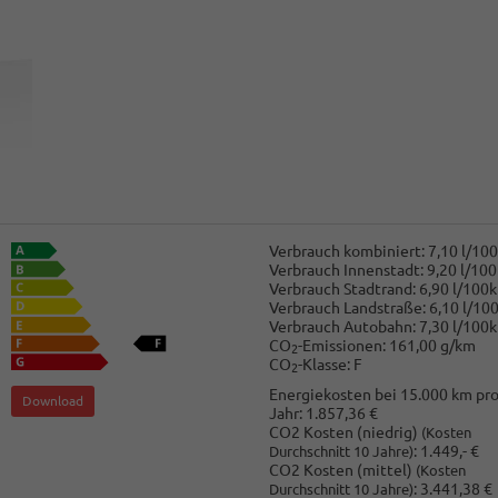
Verbrauch kombiniert:
7,10 l/10
Verbrauch Innenstadt:
9,20 l/10
Verbrauch Stadtrand:
6,90 l/100
Verbrauch Landstraße:
6,10 l/10
Verbrauch Autobahn:
7,30 l/100
CO
-Emissionen:
161,00 g/km
2
CO
-Klasse:
F
2
Energiekosten bei 15.000 km pr
Download
Jahr:
1.857,36 €
CO2 Kosten (niedrig)
(Kosten
:
1.449,- €
Durchschnitt 10 Jahre)
CO2 Kosten (mittel)
(Kosten
:
3.441,38 €
Durchschnitt 10 Jahre)