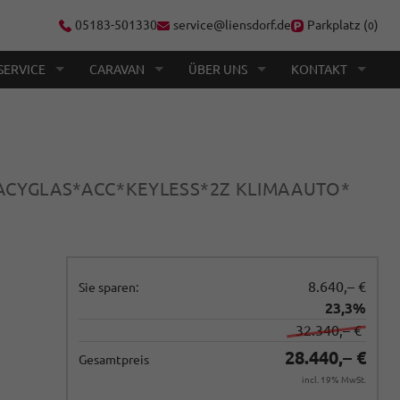
05183-501330
service@liensdorf.de
Parkplatz (
)
0
SERVICE
CARAVAN
ÜBER UNS
KONTAKT
ACYGLAS*ACC*KEYLESS*2Z KLIMAAUTO*
8.640,– €
Sie sparen:
23,3%
32.340,– €
28.440,– €
Gesamtpreis
incl. 19% MwSt.