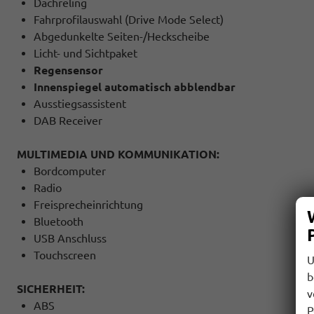
Dachreling
Fahrprofilauswahl (Drive Mode Select)
Abgedunkelte Seiten-/Heckscheibe
Licht- und Sichtpaket
Regensensor
Innenspiegel automatisch abblendbar
Ausstiegsassistent
DAB Receiver
MULTIMEDIA UND KOMMUNIKATION:
Bordcomputer
Radio
Freisprecheinrichtung
Bluetooth
USB Anschluss
Touchscreen
U
b
SICHERHEIT:
v
ABS
P