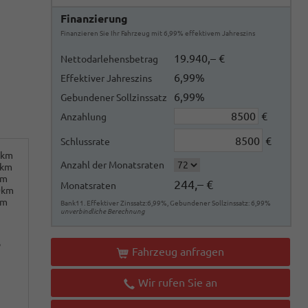
Finanzierung
Finanzieren Sie Ihr Fahrzeug mit 6,99% effektivem Jahreszins
19.940,– €
Nettodarlehensbetrag
6,99%
Effektiver Jahreszins
6,99%
Gebundener Sollzinssatz
€
Anzahlung
€
Schlussrate
0km
Anzahl der Monatsraten
0km
km
244,– €
Monatsraten
0km
km
Bank11. Effektiver Zinssatz:6,99%, Gebundener Sollzinssatz: 6,99%
unverbindliche Berechnung
o
Fahrzeug anfragen
Wir rufen Sie an