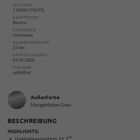
LEISTUNG
110 kW (150 PS)
KRAFTSTOFF
Benzin
KATEGORIE
Limousine
KILOMETERSTAND
25 km
ERSTZULASSUNG
01.05.2026
ZUSTAND
unfallfrei
Außenfarbe
Morgenbrise Grau
BESCHREIBUNG
HIGHLIGHTS:
Navigationssystem 12,3""