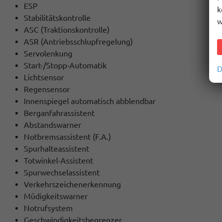
ESP
k
Stabilitätskontrolle
w
ASC (Traktionskontrolle)
ASR (Antriebsschlupfregelung)
Servolenkung
Start-/Stopp-Automatik
D
Lichtsensor
Regensensor
Innenspiegel automatisch abblendbar
Berganfahrassistent
Abstandswarner
Notbremsassistent (F.A.)
Spurhalteassistent
Totwinkel-Assistent
Spurwechselassistent
Verkehrszeichenerkennung
Müdigkeitswarner
Notrufsystem
Geschwindigkeitsbegrenzer