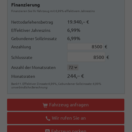
Finanzierung
Finanzieren Sie Ihr Fahrzeug mit 6,99% effektivem Jahreszins
19.940,– €
Nettodarlehensbetrag
6,99%
Effektiver Jahreszins
6,99%
Gebundener Sollzinssatz
€
Anzahlung
€
Schlussrate
Anzahl der Monatsraten
244,– €
Monatsraten
Bank11. Effektiver Zinssatz:6,99%, Gebundener Sollzinssatz: 6,99%
unverbindliche Berechnung
Fahrzeug anfragen
Wir rufen Sie an
Fahrzeug parken