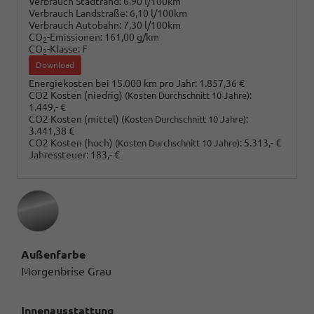
Verbrauch Stadtrand:
6,90 l/100km
Verbrauch Landstraße:
6,10 l/100km
Verbrauch Autobahn:
7,30 l/100km
CO
-Emissionen:
161,00 g/km
2
CO
-Klasse:
F
2
Download
Energiekosten bei 15.000 km pro Jahr:
1.857,36 €
CO2 Kosten (niedrig)
:
(Kosten Durchschnitt 10 Jahre)
1.449,- €
CO2 Kosten (mittel)
:
(Kosten Durchschnitt 10 Jahre)
3.441,38 €
CO2 Kosten (hoch)
:
5.313,- €
(Kosten Durchschnitt 10 Jahre)
Jahressteuer:
183,- €
Außenfarbe
Morgenbrise Grau
Innenausstattung