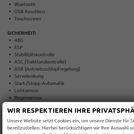
Bluetooth
USB Anschluss
Touchscreen
SICHERHEIT:
ABS
ESP
Stabilitätskontrolle
ASC (Traktionskontrolle)
ASR (Antriebsschlupfregelung)
Servolenkung
Start-/Stopp-Automatik
Lichtsensor
Regensensor
Innenspiegel automatisch abblendbar
WIR RESPEKTIEREN IHRE PRIVATSPH
Berganfahrassistent
Abstandswarner
Unsere Website setzt Cookies ein, um unsere Dienste für S
Notbremsassistent (F.A.)
bereitzustellen. Hierbei berücksichtigen wir Ihre Auswahl u
Spurhalteassistent