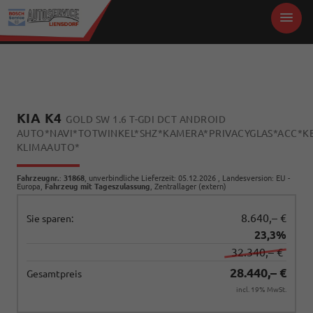
KIA K4
GOLD SW 1.6 T-GDI DCT ANDROID
AUTO*NAVI*TOTWINKEL*SHZ*KAMERA*PRIVACYGLAS*ACC*KE
KLIMAAUTO*
Fahrzeugnr.
:
31868
, unverbindliche Lieferzeit:
05.12.2026
, Landesversion: EU -
Europa,
Fahrzeug mit Tageszulassung
, Zentrallager (extern)
8.640,– €
Sie sparen:
23,3%
32.340,– €
28.440,– €
Gesamtpreis
incl. 19% MwSt.