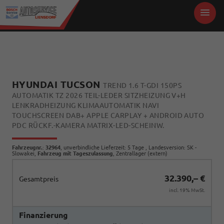
HYUNDAI TUCSON
TREND 1.6 T-GDI 150PS
AUTOMATIK TZ 2026 TEIL-LEDER SITZHEIZUNG V+H
LENKRADHEIZUNG KLIMAAUTOMATIK NAVI
TOUCHSCREEN DAB+ APPLE CARPLAY + ANDROID AUTO
PDC RÜCKF.-KAMERA MATRIX-LED-SCHEINW.
Fahrzeugnr.
:
32964
, unverbindliche Lieferzeit:
5 Tage
, Landesversion: SK -
Slowakei,
Fahrzeug mit Tageszulassung
, Zentrallager (extern)
32.390,– €
Gesamtpreis
incl. 19% MwSt.
Finanzierung