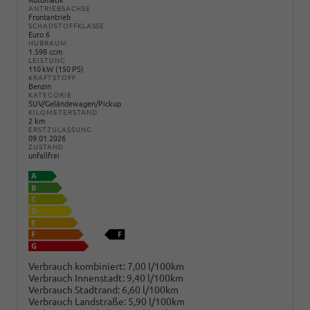
Automatik
ANTRIEBSACHSE
Frontantrieb
SCHADSTOFFKLASSE
Euro 6
HUBRAUM
1.598 ccm
LEISTUNG
110 kW (150 PS)
KRAFTSTOFF
Benzin
KATEGORIE
SUV/Geländewagen/Pickup
KILOMETERSTAND
2 km
ERSTZULASSUNG
09.01.2026
ZUSTAND
unfallfrei
Verbrauch kombiniert:
7,00 l/100km
Verbrauch Innenstadt:
9,40 l/100km
Verbrauch Stadtrand:
6,60 l/100km
Verbrauch Landstraße:
5,90 l/100km