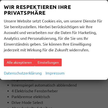
WIR RESPEKTIEREN IHRE
Innenausstattung
PRIVATSPHÄRE
Schwarz
Unsere Website setzt Cookies ein, um unsere Dienste für
Sie bereitzustellen. Hierbei berücksichtigen wir Ihre
BESCHREIBUNG
Auswahl und verarbeiten nur die Daten für Marketing,
Analytics und Personalisierung, für die Sie uns Ihr
Extras / Highlights:
Einverständnis geben. Sie können Ihre Einwilligung
Klimaautomatik
jederzeit mit Wirkung für die Zukunft widerrufen.
Alarmanlage
Lederlenkrad
Lenkradheizung
Alle akzeptieren
Einstellungen
Armlehne
Datenschutzerklärung
Impressum
Tempomat mit Lenkradbedienung
Regensensor
Innenspiegel automatisch abblendend
4 Elektrische Fensterheber
Parkbremse elektrisch
Drive Mode Select