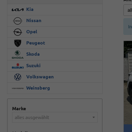
Kia
Nissan
I
Opel
Peugeot
Skoda
Suzuki
Volkswagen
Weinsberg
Marke
alles ausgewählt