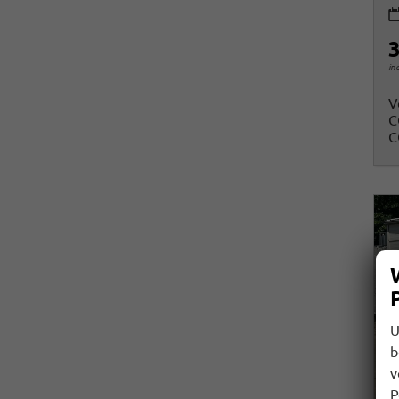
3
in
V
C
C
U
b
v
P