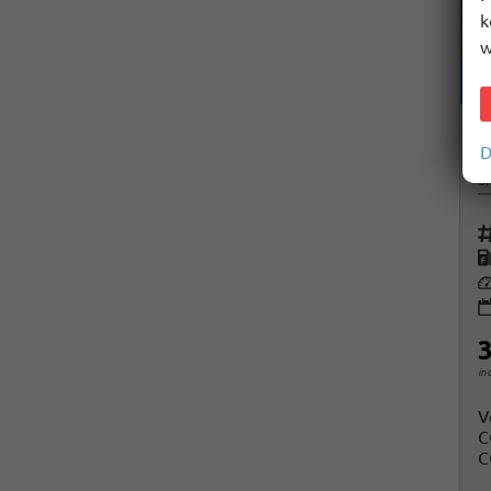
k
w
H
D
un
Fah
K
Le
3
in
V
C
C