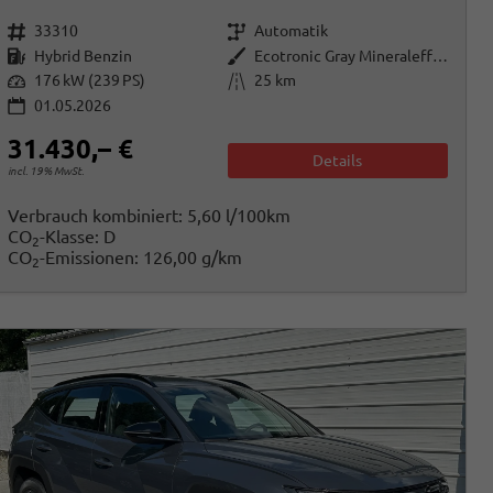
Fahrzeugnr.
Getriebe
33310
Automatik
Kraftstoff
Außenfarbe
Hybrid Benzin
Ecotronic Gray Mineraleffekt
Leistung
Kilometerstand
176 kW (239 PS)
25 km
01.05.2026
31.430,– €
Details
incl. 19% MwSt.
Verbrauch kombiniert:
5,60 l/100km
CO
-Klasse:
D
2
CO
-Emissionen:
126,00 g/km
2