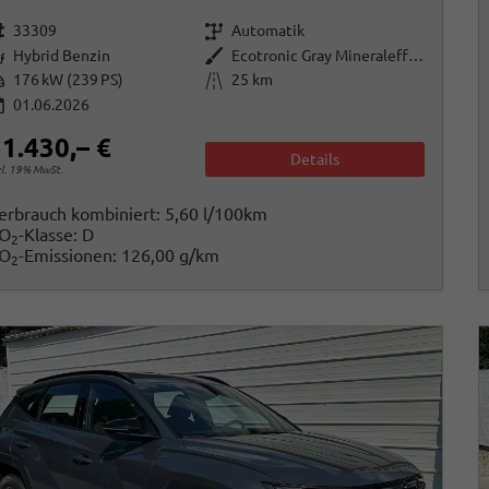
rzeugnr.
Getriebe
33309
Automatik
raftstoff
Außenfarbe
Hybrid Benzin
Ecotronic Gray Mineraleffekt
istung
Kilometerstand
176 kW (239 PS)
25 km
01.06.2026
1.430,– €
Details
cl. 19% MwSt.
erbrauch kombiniert:
5,60 l/100km
O
-Klasse:
D
2
O
-Emissionen:
126,00 g/km
2