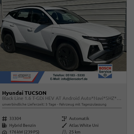
Hyundai TUCSON
Black Line 1.6 T-GDi HEV AT Android Auto*Navi*SHZ*Kamera*2Z Klimaauto*
unverbindliche Lieferzeit:
5 Tage
Fahrzeug mit Tageszulassung
Fahrzeugnr.
Getriebe
33304
Automatik
Kraftstoff
Außenfarbe
Hybrid Benzin
Atlas White Uni
Leistung
Kilometerstand
176 kW (239 PS)
25 km