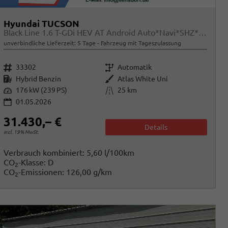
Hyundai TUCSON
Black Line 1.6 T-GDi HEV AT Android Auto*Navi*SHZ*Kamera*2Z Klimaauto*
unverbindliche Lieferzeit:
5 Tage
Fahrzeug mit Tageszulassung
Fahrzeugnr.
Getriebe
33302
Automatik
Kraftstoff
Außenfarbe
Hybrid Benzin
Atlas White Uni
Leistung
Kilometerstand
176 kW (239 PS)
25 km
01.05.2026
31.430,– €
Details
incl. 19% MwSt.
Verbrauch kombiniert:
5,60 l/100km
CO
-Klasse:
D
2
CO
-Emissionen:
126,00 g/km
2