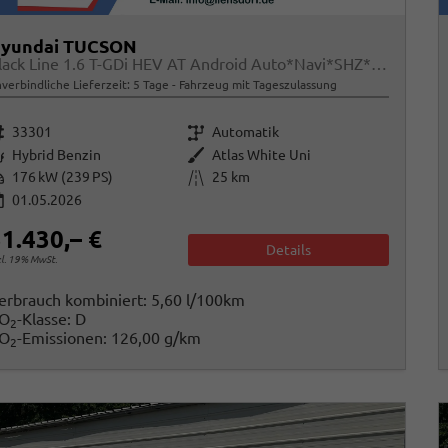
yundai TUCSON
Black Line 1.6 T-GDi HEV AT Android Auto*Navi*SHZ*Kamera*2Z Klimaauto*
verbindliche Lieferzeit:
5 Tage
Fahrzeug mit Tageszulassung
rzeugnr.
Getriebe
33301
Automatik
raftstoff
Außenfarbe
Hybrid Benzin
Atlas White Uni
istung
Kilometerstand
176 kW (239 PS)
25 km
01.05.2026
1.430,– €
Details
cl. 19% MwSt.
erbrauch kombiniert:
5,60 l/100km
O
-Klasse:
D
2
O
-Emissionen:
126,00 g/km
2