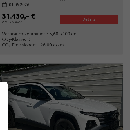
01.05.2026
31.430,– €
Details
incl. 19% MwSt.
Verbrauch kombiniert:
5,60 l/100km
CO
-Klasse:
D
2
CO
-Emissionen:
126,00 g/km
2