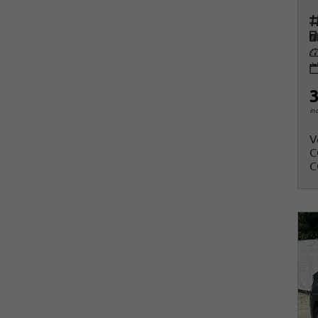
Fah
K
Le
3
in
V
C
C