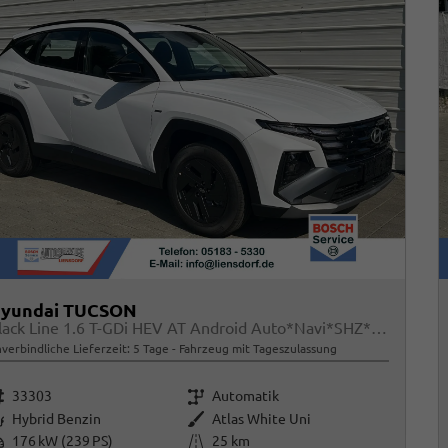
yundai TUCSON
Black Line 1.6 T-GDi HEV AT Android Auto*Navi*SHZ*Kamera*2Z Klimaauto*
verbindliche Lieferzeit:
5 Tage
Fahrzeug mit Tageszulassung
rzeugnr.
Getriebe
33303
Automatik
raftstoff
Außenfarbe
Hybrid Benzin
Atlas White Uni
istung
Kilometerstand
176 kW (239 PS)
25 km