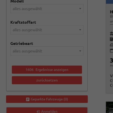
Modell
alles ausgewählt
H
un
Kraftstoffart
alles ausgewählt
Fah
K
Getriebeart
Le
alles ausgewählt
3
in
1606
Ergebnisse anzeigen
V
zurücksetzen
C
C
Geparkte Fahrzeuge (
0
)
Anmelden