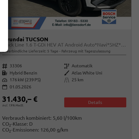
Hyundai TUCSON
Black Line 1.6 T-GDi HEV AT Android Auto*Navi*SHZ*Kamera*2Z Klimaauto*
unverbindliche Lieferzeit:
5 Tage
Fahrzeug mit Tageszulassung
Fahrzeugnr.
Getriebe
33306
Automatik
Kraftstoff
Außenfarbe
Hybrid Benzin
Atlas White Uni
Leistung
Kilometerstand
176 kW (239 PS)
25 km
01.05.2026
31.430,– €
Details
incl. 19% MwSt.
Verbrauch kombiniert:
5,60 l/100km
CO
-Klasse:
D
2
CO
-Emissionen:
126,00 g/km
2