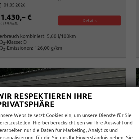
01.05.2026
1.430,– €
Details
cl. 19% MwSt.
erbrauch kombiniert:
5,60 l/100km
O
-Klasse:
D
2
O
-Emissionen:
126,00 g/km
2
WIR RESPEKTIEREN IHRE
PRIVATSPHÄRE
nsere Website setzt Cookies ein, um unsere Dienste für Sie
ereitzustellen. Hierbei berücksichtigen wir Ihre Auswahl und
erarbeiten nur die Daten für Marketing, Analytics und
ersonalisierung, für die Sie uns Ihr Einverständnis geben. Sie