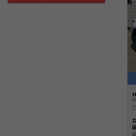
H
un
Fah
K
Le