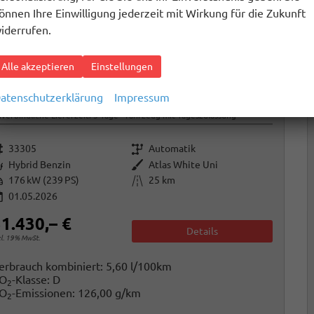
önnen Ihre Einwilligung jederzeit mit Wirkung für die Zukunft
iderrufen.
Alle akzeptieren
Einstellungen
yundai TUCSON
atenschutzerklärung
Impressum
Black Line 1.6 T-GDi HEV AT Android Auto*Navi*SHZ*Kamera*2Z Klimaauto*
verbindliche Lieferzeit:
5 Tage
Fahrzeug mit Tageszulassung
rzeugnr.
Getriebe
33305
Automatik
raftstoff
Außenfarbe
Hybrid Benzin
Atlas White Uni
istung
Kilometerstand
176 kW (239 PS)
25 km
01.05.2026
1.430,– €
Details
cl. 19% MwSt.
erbrauch kombiniert:
5,60 l/100km
O
-Klasse:
D
2
O
-Emissionen:
126,00 g/km
2