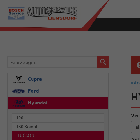
Fahrzeugnr.
Cupra
info
Ford
H
Hyundai
Ver
i20
i30 Kombi
TUCSON
Ant