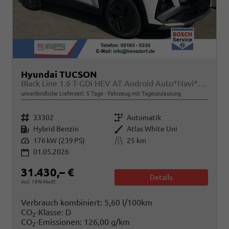
Hyundai TUCSON
Black Line 1.6 T-GDi HEV AT Android Auto*Navi*SHZ*Kamera*2Z Klimaauto*
unverbindliche Lieferzeit:
5 Tage
Fahrzeug mit Tageszulassung
Fahrzeugnr.
Getriebe
33302
Automatik
Kraftstoff
Außenfarbe
Hybrid Benzin
Atlas White Uni
Leistung
Kilometerstand
176 kW (239 PS)
25 km
01.05.2026
31.430,– €
Details
incl. 19% MwSt.
Verbrauch kombiniert:
5,60 l/100km
CO
-Klasse:
D
2
CO
-Emissionen:
126,00 g/km
2