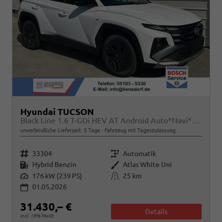
Hyundai TUCSON
Black Line 1.6 T-GDi HEV AT Android Auto*Navi*SHZ*Kamera*2Z Klimaauto*
unverbindliche Lieferzeit:
5 Tage
Fahrzeug mit Tageszulassung
Fahrzeugnr.
Getriebe
33304
Automatik
Kraftstoff
Außenfarbe
Hybrid Benzin
Atlas White Uni
Leistung
Kilometerstand
176 kW (239 PS)
25 km
01.05.2026
31.430,– €
Details
incl. 19% MwSt.