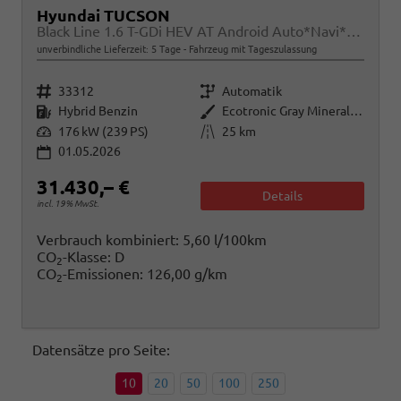
Hyundai TUCSON
Black Line 1.6 T-GDi HEV AT Android Auto*Navi*SHZ*Kamera*2Z Klimaauto*
unverbindliche Lieferzeit:
5 Tage
Fahrzeug mit Tageszulassung
Fahrzeugnr.
Getriebe
33312
Automatik
Kraftstoff
Außenfarbe
Hybrid Benzin
Ecotronic Gray Mineraleffekt
Leistung
Kilometerstand
176 kW (239 PS)
25 km
01.05.2026
31.430,– €
Details
incl. 19% MwSt.
Verbrauch kombiniert:
5,60 l/100km
CO
-Klasse:
D
2
CO
-Emissionen:
126,00 g/km
2
Datensätze pro Seite:
10
20
50
100
250