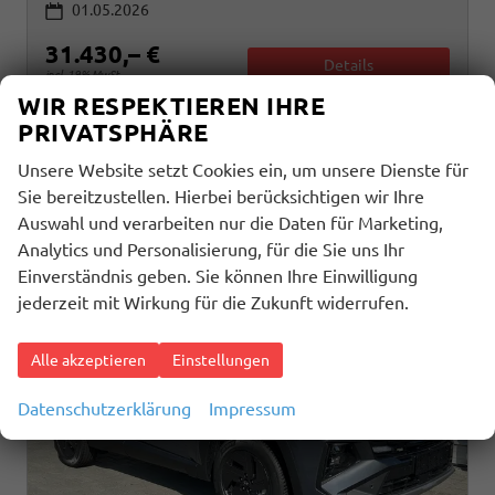
01.05.2026
31.430,– €
Details
incl. 19% MwSt.
WIR RESPEKTIEREN IHRE
Verbrauch kombiniert:
5,60 l/100km
PRIVATSPHÄRE
CO
-Klasse:
D
2
CO
-Emissionen:
126,00 g/km
2
Unsere Website setzt Cookies ein, um unsere Dienste für
Sie bereitzustellen. Hierbei berücksichtigen wir Ihre
Auswahl und verarbeiten nur die Daten für Marketing,
Analytics und Personalisierung, für die Sie uns Ihr
Einverständnis geben. Sie können Ihre Einwilligung
jederzeit mit Wirkung für die Zukunft widerrufen.
Alle akzeptieren
Einstellungen
Datenschutzerklärung
Impressum