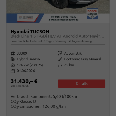
Hyundai TUCSON
Black Line 1.6 T-GDi HEV AT Android Auto*Navi*SHZ*Kamera*2Z Klimaauto*
unverbindliche Lieferzeit:
5 Tage
Fahrzeug mit Tageszulassung
Fahrzeugnr.
Getriebe
33309
Automatik
Kraftstoff
Außenfarbe
Hybrid Benzin
Ecotronic Gray Mineraleffekt
Leistung
Kilometerstand
176 kW (239 PS)
25 km
01.06.2026
31.430,– €
Details
incl. 19% MwSt.
Verbrauch kombiniert:
5,60 l/100km
CO
-Klasse:
D
2
CO
-Emissionen:
126,00 g/km
2