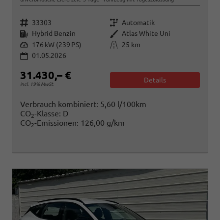
Fahrzeugnr.
Getriebe
33303
Automatik
Kraftstoff
Außenfarbe
Hybrid Benzin
Atlas White Uni
Leistung
Kilometerstand
176 kW (239 PS)
25 km
01.05.2026
31.430,– €
Details
incl. 19% MwSt.
Verbrauch kombiniert:
5,60 l/100km
CO
-Klasse:
D
2
CO
-Emissionen:
126,00 g/km
2