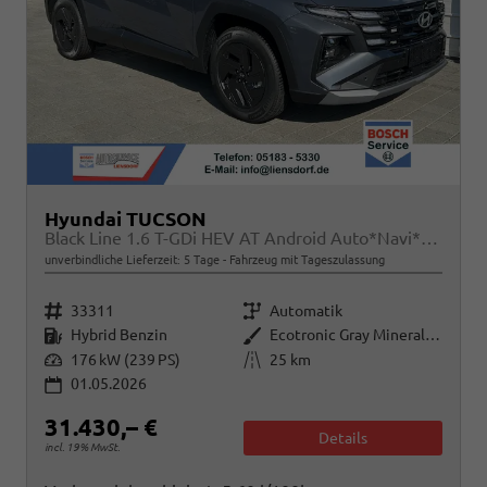
Hyundai TUCSON
Black Line 1.6 T-GDi HEV AT Android Auto*Navi*SHZ*Kamera*2Z Klimaauto*
unverbindliche Lieferzeit:
5 Tage
Fahrzeug mit Tageszulassung
Fahrzeugnr.
Getriebe
33311
Automatik
Kraftstoff
Außenfarbe
Hybrid Benzin
Ecotronic Gray Mineraleffekt
Leistung
Kilometerstand
176 kW (239 PS)
25 km
01.05.2026
31.430,– €
Details
incl. 19% MwSt.