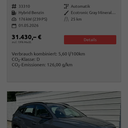
Fahrzeugnr.
Getriebe
33310
Automatik
Kraftstoff
Außenfarbe
Hybrid Benzin
Ecotronic Gray Mineraleffekt
Leistung
Kilometerstand
176 kW (239 PS)
25 km
01.05.2026
31.430,– €
Details
incl. 19% MwSt.
Verbrauch kombiniert:
5,60 l/100km
CO
-Klasse:
D
2
CO
-Emissionen:
126,00 g/km
2