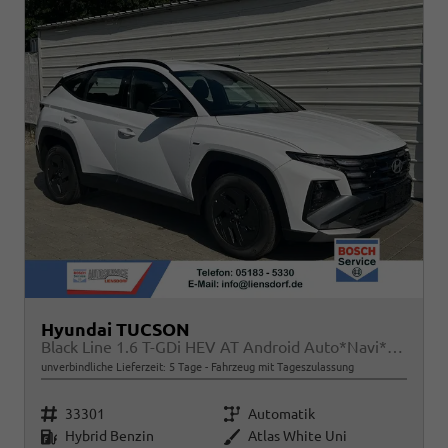
Hyundai TUCSON
Black Line 1.6 T-GDi HEV AT Android Auto*Navi*SHZ*Kamera*2Z Klimaauto*
unverbindliche Lieferzeit:
5 Tage
Fahrzeug mit Tageszulassung
Fahrzeugnr.
Getriebe
33301
Automatik
Kraftstoff
Außenfarbe
Hybrid Benzin
Atlas White Uni