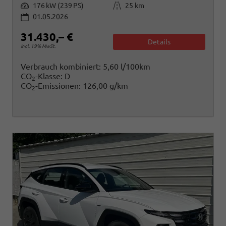
Leistung
Kilometerstand
176 kW (239 PS)
25 km
01.05.2026
31.430,– €
Details
incl. 19% MwSt.
Verbrauch kombiniert:
5,60 l/100km
CO
-Klasse:
D
2
CO
-Emissionen:
126,00 g/km
2