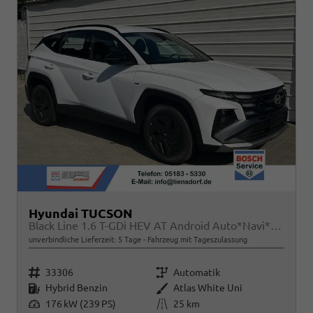
Hyundai TUCSON
Black Line 1.6 T-GDi HEV AT Android Auto*Navi*SHZ*Kamera*2Z Klimaauto*
unverbindliche Lieferzeit:
5 Tage
Fahrzeug mit Tageszulassung
Fahrzeugnr.
Getriebe
33306
Automatik
Kraftstoff
Außenfarbe
Hybrid Benzin
Atlas White Uni
Leistung
Kilometerstand
176 kW (239 PS)
25 km