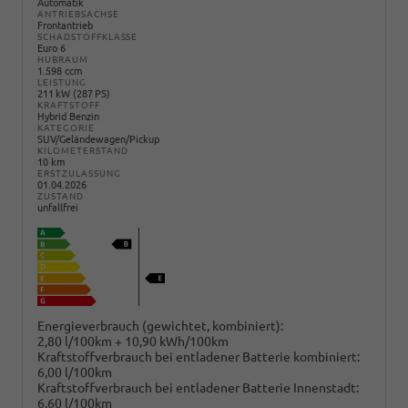
Automatik
ANTRIEBSACHSE
Frontantrieb
SCHADSTOFFKLASSE
Euro 6
HUBRAUM
1.598 ccm
LEISTUNG
211 kW (287 PS)
KRAFTSTOFF
Hybrid Benzin
KATEGORIE
SUV/Geländewagen/Pickup
KILOMETERSTAND
10 km
ERSTZULASSUNG
01.04.2026
ZUSTAND
unfallfrei
Energieverbrauch (gewichtet, kombiniert):
2,80 l/100km + 10,90 kWh/100km
Kraftstoffverbrauch bei entladener Batterie kombiniert:
6,00 l/100km
Kraftstoffverbrauch bei entladener Batterie Innenstadt:
6,60 l/100km