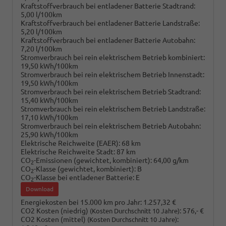
Kraftstoffverbrauch bei entladener Batterie Stadtrand:
5,00 l/100km
Kraftstoffverbrauch bei entladener Batterie Landstraße:
5,20 l/100km
Kraftstoffverbrauch bei entladener Batterie Autobahn:
7,20 l/100km
Stromverbrauch bei rein elektrischem Betrieb kombiniert:
19,50 kWh/100km
Stromverbrauch bei rein elektrischem Betrieb Innenstadt:
19,50 kWh/100km
Stromverbrauch bei rein elektrischem Betrieb Stadtrand:
15,40 kWh/100km
Stromverbrauch bei rein elektrischem Betrieb Landstraße:
17,10 kWh/100km
Stromverbrauch bei rein elektrischem Betrieb Autobahn:
25,90 kWh/100km
Elektrische Reichweite (EAER):
68 km
Elektrische Reichweite Stadt:
87 km
CO
-Emissionen (gewichtet, kombiniert):
64,00 g/km
2
CO
-Klasse (gewichtet, kombiniert):
B
2
CO
-Klasse bei entladener Batterie:
E
2
Download
Energiekosten bei 15.000 km pro Jahr:
1.257,32 €
CO2 Kosten (niedrig)
:
576,- €
(Kosten Durchschnitt 10 Jahre)
CO2 Kosten (mittel)
:
(Kosten Durchschnitt 10 Jahre)