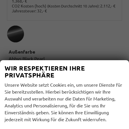
1.368,- €
CO2 Kosten (hoch)
:
2.112,- €
(Kosten Durchschnitt 10 Jahre)
Jahressteuer:
32,- €
Außenfarbe
Abbys Black Pearl
WIR RESPEKTIEREN IHRE
Innenausstattung
PRIVATSPHÄRE
Unsere Website setzt Cookies ein, um unsere Dienste für
Sie bereitzustellen. Hierbei berücksichtigen wir Ihre
Innenausstattung
Auswahl und verarbeiten nur die Daten für Marketing,
Schwarz
Analytics und Personalisierung, für die Sie uns Ihr
Einverständnis geben. Sie können Ihre Einwilligung
jederzeit mit Wirkung für die Zukunft widerrufen.
BESCHREIBUNG