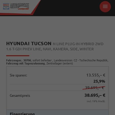
HYUNDAI TUCSON
N LINE PLUG-IN HYBRID 2WD
1.6 T-GDI PHEV LINE, NAVI, KAMERA, SIDE, WINTER
Fahrzeugnr.
:
30706
,
sofort lieferbar
, Landesversion: CZ - Tschechische Republik,
Fahrzeug mit Tageszulassung
, Zentrallager (extern)
13.555,– €
Sie sparen:
25,9%
39.695,– €
38.695,– €
Gesamtpreis
incl. 19% MwSt.
Finanzierung