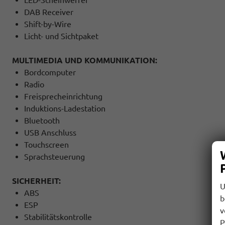
DAB Receiver
Shift-by-Wire
Licht- und Sichtpaket
MULTIMEDIA UND KOMMUNIKATION:
Bordcomputer
Radio
Freisprecheinrichtung
Induktions-Ladestation
Bluetooth
USB Anschluss
Touchscreen
Sprachsteuerung
SICHERHEIT:
U
ABS
b
ESP
v
Stabilitätskontrolle
P