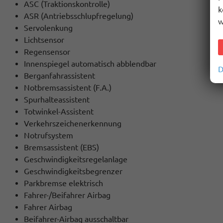
ASC (Traktionskontrolle)
k
ASR (Antriebsschlupfregelung)
w
Servolenkung
Lichtsensor
Regensensor
Innenspiegel automatisch abblendbar
D
Berganfahrassistent
Notbremsassistent (F.A.)
Spurhalteassistent
Totwinkel-Assistent
Verkehrszeichenerkennung
Notrufsystem
Bremsassistent (EBS)
Geschwindigkeitsregelanlage
Geschwindigkeitsbegrenzer
Parkbremse elektrisch
Fahrer-/Beifahrer Airbag
Fahrer Airbag
Beifahrer-Airbag ausschaltbar