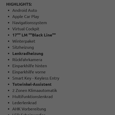
HIGHLIGHTS:
Android Auto
Apple Car Play
Navigationssystem
Virtual Cockpit
17"" LM ""Black Line""
Winterpaket
Sitzheizung
Lenkradheizung
Rückfahrkamera
Einparkhilfe hinten
Einparkhilfe vorne
Smart Key - Keyless Entry
Totwinkel-Assistent
2 Zonen Klimaautomatik
Multifunktionslenkrad
Lederlenkrad
AHK Vorbereitung
LED-Scheinwerfer