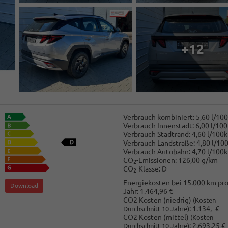
+12
Verbrauch kombiniert:
5,60 l/10
Verbrauch Innenstadt:
6,00 l/10
Verbrauch Stadtrand:
4,60 l/100
Verbrauch Landstraße:
4,80 l/10
Verbrauch Autobahn:
4,70 l/100
CO
-Emissionen:
126,00 g/km
2
CO
-Klasse:
D
2
Energiekosten bei 15.000 km pr
Download
Jahr:
1.464,96 €
CO2 Kosten (niedrig)
(Kosten
:
1.134,- €
Durchschnitt 10 Jahre)
CO2 Kosten (mittel)
(Kosten
:
2.693,25 €
Durchschnitt 10 Jahre)