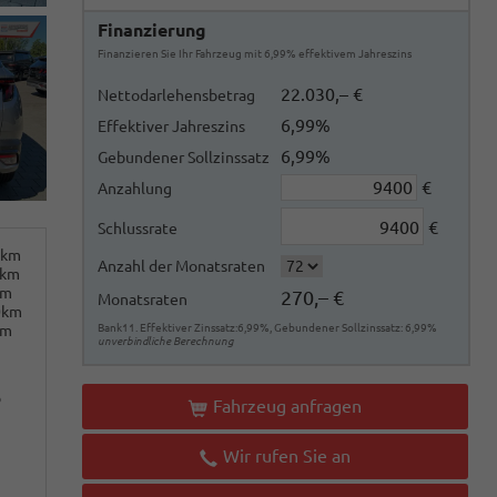
Finanzierung
Finanzieren Sie Ihr Fahrzeug mit 6,99% effektivem Jahreszins
22.030,– €
Nettodarlehensbetrag
6,99%
Effektiver Jahreszins
6,99%
Gebundener Sollzinssatz
€
Anzahlung
€
Schlussrate
0km
Anzahl der Monatsraten
0km
km
270,– €
Monatsraten
0km
km
Bank11. Effektiver Zinssatz:6,99%, Gebundener Sollzinssatz: 6,99%
unverbindliche Berechnung
o
Fahrzeug anfragen
Wir rufen Sie an