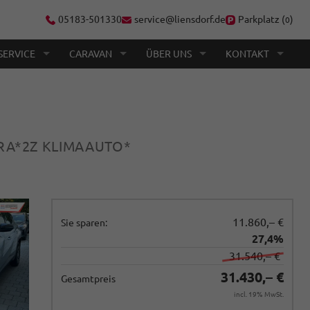
05183-501330
service@liensdorf.de
Parkplatz (
)
0
SERVICE
CARAVAN
ÜBER UNS
KONTAKT
ERA*2Z KLIMAAUTO*
11.860,– €
Sie sparen:
27,4%
31.540,– €
31.430,– €
Gesamtpreis
incl. 19% MwSt.