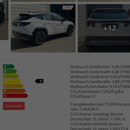
+12
Verbrauch kombiniert:
5,60 l/10
Verbrauch Innenstadt:
6,00 l/10
Verbrauch Stadtrand:
4,60 l/100
Verbrauch Landstraße:
4,80 l/10
Verbrauch Autobahn:
4,70 l/100
CO
-Emissionen:
126,00 g/km
2
CO
-Klasse:
D
2
Energiekosten bei 15.000 km pr
Download
Jahr:
1.464,96 €
CO2 Kosten (niedrig)
(Kosten
:
1.134,- €
Durchschnitt 10 Jahre)
CO2 Kosten (mittel)
(Kosten
:
2.693,25 €
Durchschnitt 10 Jahre)