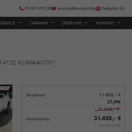
05183-501330
service@liensdorf.de
Parkplatz (
)
0
SERVICE
CARAVAN
ÜBER UNS
KONTAKT
ERA*2Z KLIMAAUTO*
11.860,– €
Sie sparen:
27,4%
31.540,– €
31.430,– €
Gesamtpreis
incl. 19% MwSt.