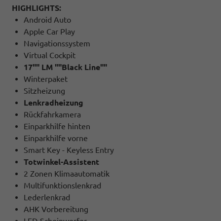
HIGHLIGHTS:
Android Auto
Apple Car Play
Navigationssystem
Virtual Cockpit
17"" LM ""Black Line""
Winterpaket
Sitzheizung
Lenkradheizung
Rückfahrkamera
Einparkhilfe hinten
Einparkhilfe vorne
Smart Key - Keyless Entry
Totwinkel-Assistent
2 Zonen Klimaautomatik
Multifunktionslenkrad
Lederlenkrad
AHK Vorbereitung
LED-Scheinwerfer