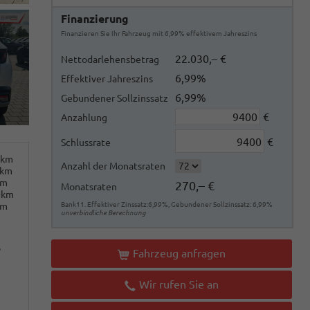
Finanzierung
Finanzieren Sie Ihr Fahrzeug mit 6,99% effektivem Jahreszins
22.030,– €
Nettodarlehensbetrag
6,99%
Effektiver Jahreszins
6,99%
Gebundener Sollzinssatz
€
Anzahlung
€
Schlussrate
0km
Anzahl der Monatsraten
0km
km
270,– €
Monatsraten
0km
km
Bank11. Effektiver Zinssatz:6,99%, Gebundener Sollzinssatz: 6,99%
unverbindliche Berechnung
o
Fahrzeug anfragen
Wir rufen Sie an