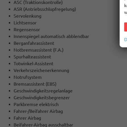
ASC (Traktionskontrolle)
k
ASR (Antriebsschlupfregelung)
w
Servolenkung
Lichtsensor
Regensensor
Innenspiegel automatisch abblendbar
D
Berganfahrassistent
Notbremsassistent (F.A.)
Spurhalteassistent
Totwinkel-Assistent
Verkehrszeichenerkennung
Notrufsystem
Bremsassistent (EBS)
Geschwindigkeitsregelanlage
Geschwindigkeitsbegrenzer
Parkbremse elektrisch
Fahrer-/Beifahrer Airbag
Fahrer Airbag
Beifahrer-Airbag ausschaltbar