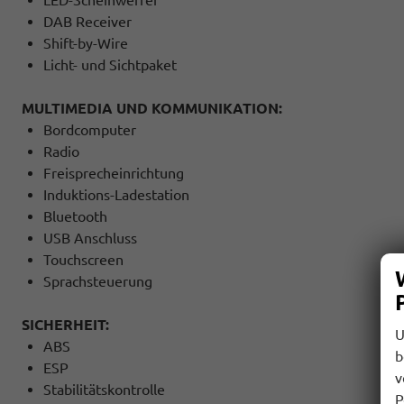
DAB Receiver
Shift-by-Wire
Licht- und Sichtpaket
MULTIMEDIA UND KOMMUNIKATION:
Bordcomputer
Radio
Freisprecheinrichtung
Induktions-Ladestation
Bluetooth
USB Anschluss
Touchscreen
Sprachsteuerung
SICHERHEIT:
U
ABS
b
ESP
v
Stabilitätskontrolle
P