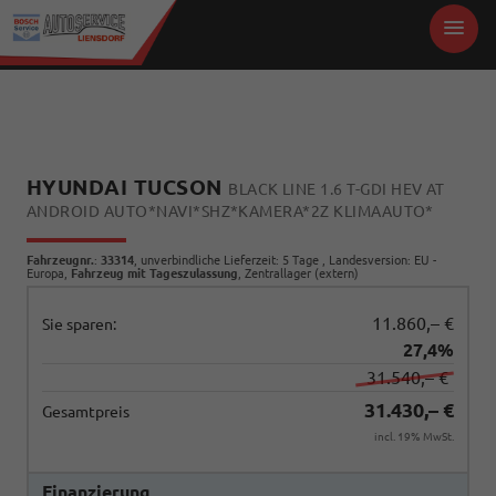
HYUNDAI TUCSON
BLACK LINE 1.6 T-GDI HEV AT
ANDROID AUTO*NAVI*SHZ*KAMERA*2Z KLIMAAUTO*
Fahrzeugnr.
:
33314
, unverbindliche Lieferzeit:
5 Tage
, Landesversion: EU -
Europa,
Fahrzeug mit Tageszulassung
, Zentrallager (extern)
11.860,– €
Sie sparen:
27,4%
31.540,– €
31.430,– €
Gesamtpreis
incl. 19% MwSt.
Finanzierung