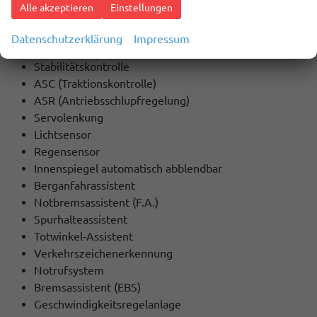
Alle akzeptieren
Einstellungen
SICHERHEIT:
ABS
Datenschutzerklärung
Impressum
ESP
Stabilitätskontrolle
ASC (Traktionskontrolle)
ASR (Antriebsschlupfregelung)
Servolenkung
Lichtsensor
Regensensor
Innenspiegel automatisch abblendbar
Berganfahrassistent
Notbremsassistent (F.A.)
Spurhalteassistent
Totwinkel-Assistent
Verkehrszeichenerkennung
Notrufsystem
Bremsassistent (EBS)
Geschwindigkeitsregelanlage