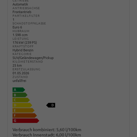
GETRIEBE
Automatik
ANTRIEBSACHSE
Frontantrieb
PARTIKELFILTER
1
SCHADSTOFFKLASSE
Euro 6
HUBRAUM
1.598 ccm
LEISTUNG
176 kW (239 PS)
KRAFTSTOFF
Hybrid Benzin
KATEGORIE
SUV/Geländewagen/Pickup
KILOMETERSTAND
25 km
ERSTZULASSUNG
01.05.2026
ZUSTAND
unfallfrei
Verbrauch kombiniert:
5,60 l/100km
Verbrauch Innenstadt:
6,00 l/100km