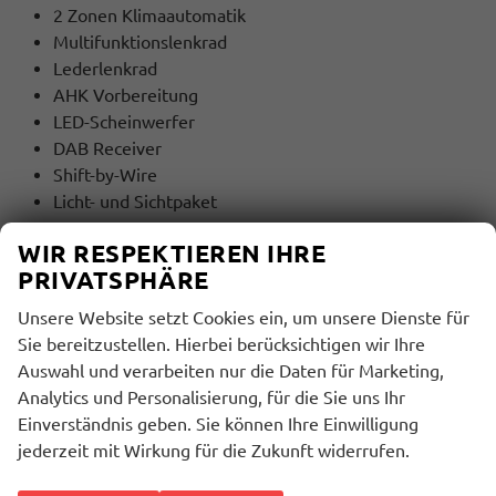
2 Zonen Klimaautomatik
Multifunktionslenkrad
Lederlenkrad
AHK Vorbereitung
LED-Scheinwerfer
DAB Receiver
Shift-by-Wire
Licht- und Sichtpaket
WIR RESPEKTIEREN IHRE
MULTIMEDIA UND KOMMUNIKATION:
PRIVATSPHÄRE
Bordcomputer
Radio
Unsere Website setzt Cookies ein, um unsere Dienste für
Freisprecheinrichtung
Sie bereitzustellen. Hierbei berücksichtigen wir Ihre
Induktions-Ladestation
Auswahl und verarbeiten nur die Daten für Marketing,
Bluetooth
Analytics und Personalisierung, für die Sie uns Ihr
USB Anschluss
Einverständnis geben. Sie können Ihre Einwilligung
Touchscreen
jederzeit mit Wirkung für die Zukunft widerrufen.
Sprachsteuerung