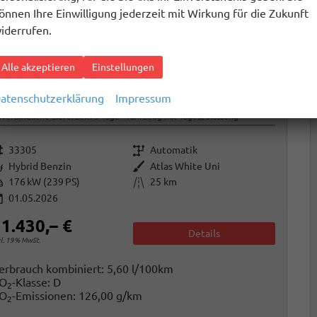
önnen Ihre Einwilligung jederzeit mit Wirkung für die Zukunft
iderrufen.
Alle akzeptieren
Einstellungen
yundai TUCSON
atenschutzerklärung
Impressum
Black Line 1.6 T-GDi HEV AT Android Auto*Navi*SHZ*Kamera*2Z Klimaauto*
verbindliche Lieferzeit:
5 Tage
Fahrzeug mit Tageszulassung
rzeugnr.
Getriebe
33305
Automatik
raftstoff
Außenfarbe
Hybrid Benzin
Atlas White Uni
istung
Kilometerstand
176 kW (239 PS)
25 km
01.05.2026
1.430,– €
Details
cl. 19% MwSt.
erbrauch kombiniert:
5,60 l/100km
O
-Klasse:
D
2
O
-Emissionen:
126,00 g/km
2