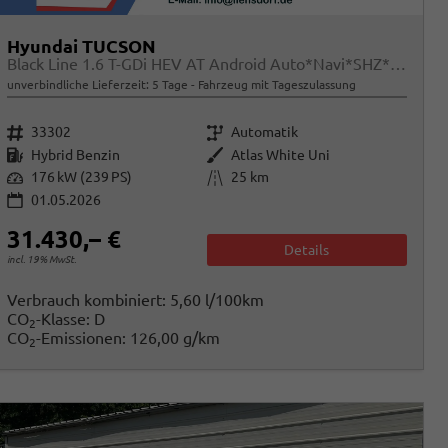
Hyundai TUCSON
Black Line 1.6 T-GDi HEV AT Android Auto*Navi*SHZ*Kamera*2Z Klimaauto*
unverbindliche Lieferzeit:
5 Tage
Fahrzeug mit Tageszulassung
Fahrzeugnr.
Getriebe
33302
Automatik
Kraftstoff
Außenfarbe
Hybrid Benzin
Atlas White Uni
Leistung
Kilometerstand
176 kW (239 PS)
25 km
01.05.2026
31.430,– €
Details
incl. 19% MwSt.
Verbrauch kombiniert:
5,60 l/100km
CO
-Klasse:
D
2
CO
-Emissionen:
126,00 g/km
2