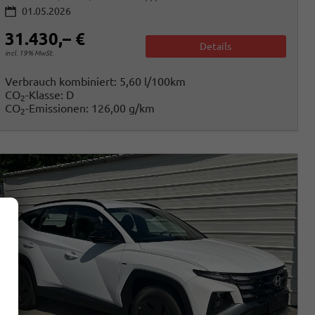
01.05.2026
31.430,– €
Details
incl. 19% MwSt.
Verbrauch kombiniert:
5,60 l/100km
CO
-Klasse:
D
2
CO
-Emissionen:
126,00 g/km
2