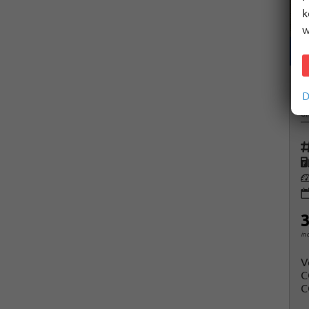
k
w
H
D
un
Fah
K
Le
3
in
V
C
C