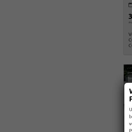
3
in
V
C
C
U
b
v
P