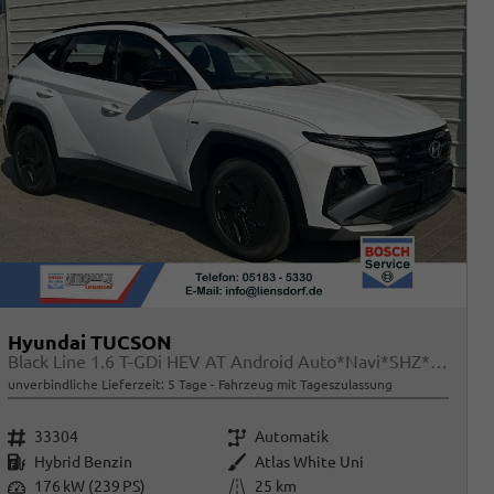
Hyundai TUCSON
Black Line 1.6 T-GDi HEV AT Android Auto*Navi*SHZ*Kamera*2Z Klimaauto*
unverbindliche Lieferzeit:
5 Tage
Fahrzeug mit Tageszulassung
Fahrzeugnr.
Getriebe
33304
Automatik
Kraftstoff
Außenfarbe
Hybrid Benzin
Atlas White Uni
Leistung
Kilometerstand
176 kW (239 PS)
25 km