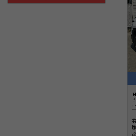
H
un
Fah
K
Le