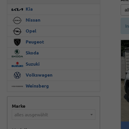
Kia
Nissan
I
Opel
Peugeot
Skoda
Suzuki
Volkswagen
Weinsberg
Marke
alles ausgewählt