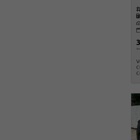
Fah
K
Le
3
in
V
C
C