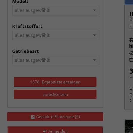
Modell
alles ausgewählt
H
un
Kraftstoffart
alles ausgewählt
Fah
K
Getriebeart
Le
alles ausgewählt
3
in
1578
Ergebnisse anzeigen
V
zurücksetzen
C
C
Geparkte Fahrzeuge (
0
)
Anmelden