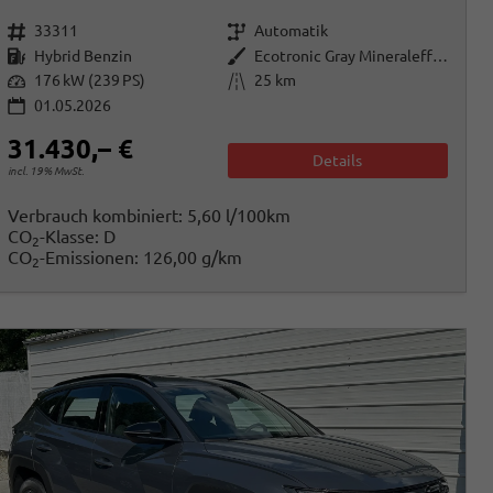
Fahrzeugnr.
Getriebe
33311
Automatik
Kraftstoff
Außenfarbe
Hybrid Benzin
Ecotronic Gray Mineraleffekt
Leistung
Kilometerstand
176 kW (239 PS)
25 km
01.05.2026
31.430,– €
Details
incl. 19% MwSt.
Verbrauch kombiniert:
5,60 l/100km
CO
-Klasse:
D
2
CO
-Emissionen:
126,00 g/km
2