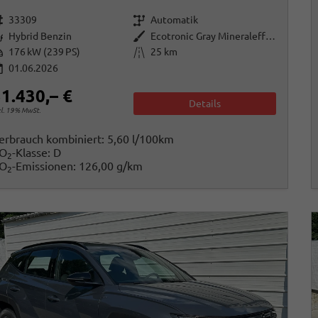
rzeugnr.
Getriebe
33309
Automatik
raftstoff
Außenfarbe
Hybrid Benzin
Ecotronic Gray Mineraleffekt
istung
Kilometerstand
176 kW (239 PS)
25 km
01.06.2026
1.430,– €
Details
cl. 19% MwSt.
erbrauch kombiniert:
5,60 l/100km
O
-Klasse:
D
2
O
-Emissionen:
126,00 g/km
2