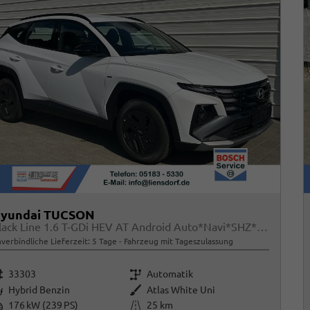
yundai TUCSON
Black Line 1.6 T-GDi HEV AT Android Auto*Navi*SHZ*Kamera*2Z Klimaauto*
verbindliche Lieferzeit:
5 Tage
Fahrzeug mit Tageszulassung
rzeugnr.
Getriebe
33303
Automatik
raftstoff
Außenfarbe
Hybrid Benzin
Atlas White Uni
istung
Kilometerstand
176 kW (239 PS)
25 km