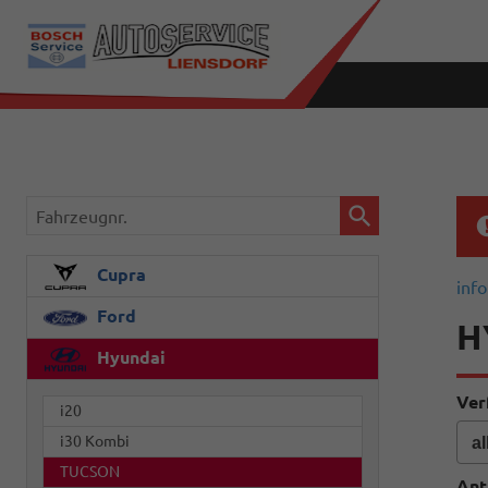
Fahrzeugnr.
Cupra
info
Ford
H
Hyundai
Ver
i20
i30 Kombi
TUCSON
Ant