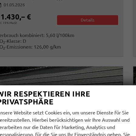
01.05.2026
1.430,– €
Details
cl. 19% MwSt.
erbrauch kombiniert:
5,60 l/100km
O
-Klasse:
D
2
O
-Emissionen:
126,00 g/km
2
WIR RESPEKTIEREN IHRE
PRIVATSPHÄRE
nsere Website setzt Cookies ein, um unsere Dienste für Sie
ereitzustellen. Hierbei berücksichtigen wir Ihre Auswahl und
erarbeiten nur die Daten für Marketing, Analytics und
ersonalisierung, für die Sie uns Ihr Einverständnis geben. Sie