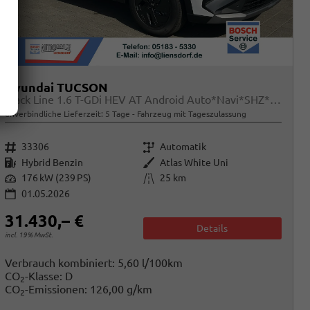
Hyundai TUCSON
Black Line 1.6 T-GDi HEV AT Android Auto*Navi*SHZ*Kamera*2Z Klimaauto*
unverbindliche Lieferzeit:
5 Tage
Fahrzeug mit Tageszulassung
Fahrzeugnr.
Getriebe
33306
Automatik
Kraftstoff
Außenfarbe
Hybrid Benzin
Atlas White Uni
Leistung
Kilometerstand
176 kW (239 PS)
25 km
01.05.2026
31.430,– €
Details
incl. 19% MwSt.
Verbrauch kombiniert:
5,60 l/100km
CO
-Klasse:
D
2
CO
-Emissionen:
126,00 g/km
2