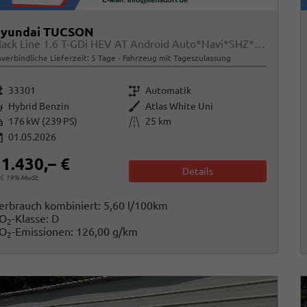
yundai TUCSON
Black Line 1.6 T-GDi HEV AT Android Auto*Navi*SHZ*Kamera*2Z Klimaauto*
verbindliche Lieferzeit:
5 Tage
Fahrzeug mit Tageszulassung
rzeugnr.
Getriebe
33301
Automatik
raftstoff
Außenfarbe
Hybrid Benzin
Atlas White Uni
istung
Kilometerstand
176 kW (239 PS)
25 km
01.05.2026
1.430,– €
Details
cl. 19% MwSt.
erbrauch kombiniert:
5,60 l/100km
O
-Klasse:
D
2
O
-Emissionen:
126,00 g/km
2