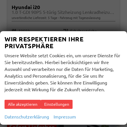
Hyundai i20
1.0 T-GDI 90PS 5-türig Sitzheizung Lenkradheizung Rückf.Kamera PDC Klima Apple CarPlay Android Auto Tempomat Touchscreen
unverbindliche Lieferzeit:
5 Tage
Fahrzeug mit Tageszulassung
Fahrzeugnr.
Getriebe
33559
Schaltgetriebe
Kraftstoff
Außenfarbe
Benzin
Lucid Lime
WIR RESPEKTIEREN IHRE
Leistung
Kilometerstand
66 kW (90 PS)
2 km
PRIVATSPHÄRE
03.06.2026
Unsere Website setzt Cookies ein, um unsere Dienste für
19.190,– €
Sie bereitzustellen. Hierbei berücksichtigen wir Ihre
Details
incl. 19% MwSt.
Auswahl und verarbeiten nur die Daten für Marketing,
Analytics und Personalisierung, für die Sie uns Ihr
Verbrauch kombiniert:
5,70 l/100km
Einverständnis geben. Sie können Ihre Einwilligung
CO
-Klasse:
D
2
CO
-Emissionen:
129,00 g/km
jederzeit mit Wirkung für die Zukunft widerrufen.
2
Alle akzeptieren
Einstellungen
Datenschutzerklärung
Impressum