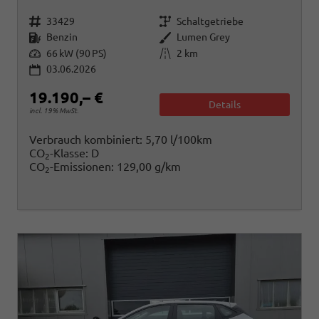
Fahrzeugnr.
Getriebe
33429
Schaltgetriebe
Kraftstoff
Außenfarbe
Benzin
Lumen Grey
Leistung
Kilometerstand
66 kW (90 PS)
2 km
03.06.2026
19.190,– €
Details
incl. 19% MwSt.
Verbrauch kombiniert:
5,70 l/100km
CO
-Klasse:
D
2
CO
-Emissionen:
129,00 g/km
2