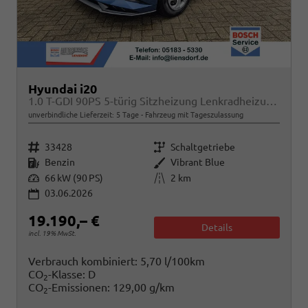
Hyundai i20
1.0 T-GDI 90PS 5-türig Sitzheizung Lenkradheizung Rückf.Kamera PDC Klima Apple CarPlay Android Auto Tempomat Touchscreen
unverbindliche Lieferzeit:
5 Tage
Fahrzeug mit Tageszulassung
Fahrzeugnr.
Getriebe
33428
Schaltgetriebe
Kraftstoff
Außenfarbe
Benzin
Vibrant Blue
Leistung
Kilometerstand
66 kW (90 PS)
2 km
03.06.2026
19.190,– €
Details
incl. 19% MwSt.
Verbrauch kombiniert:
5,70 l/100km
CO
-Klasse:
D
2
CO
-Emissionen:
129,00 g/km
2