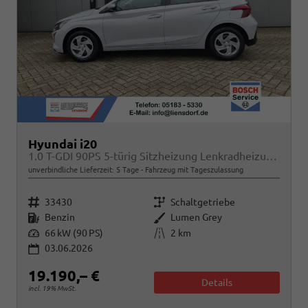
Hyundai i20
1.0 T-GDI 90PS 5-türig Sitzheizung Lenkradheizung Rückf.Kamera PDC Klima Apple CarPlay Android Auto Tempomat Touchscreen
unverbindliche Lieferzeit:
5 Tage
Fahrzeug mit Tageszulassung
Fahrzeugnr.
Getriebe
33430
Schaltgetriebe
Kraftstoff
Außenfarbe
Benzin
Lumen Grey
Leistung
Kilometerstand
66 kW (90 PS)
2 km
03.06.2026
19.190,– €
Details
incl. 19% MwSt.