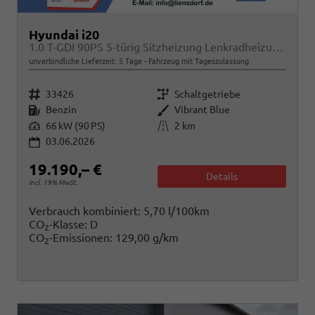
Hyundai i20
1.0 T-GDI 90PS 5-türig Sitzheizung Lenkradheizung Rückf.Kamera PDC Klima Apple CarPlay Android Auto Tempomat Touchscreen
unverbindliche Lieferzeit:
5 Tage
Fahrzeug mit Tageszulassung
Fahrzeugnr.
Getriebe
33426
Schaltgetriebe
Kraftstoff
Außenfarbe
Benzin
Vibrant Blue
Leistung
Kilometerstand
66 kW (90 PS)
2 km
03.06.2026
19.190,– €
Details
incl. 19% MwSt.
Verbrauch kombiniert:
5,70 l/100km
CO
-Klasse:
D
2
CO
-Emissionen:
129,00 g/km
2