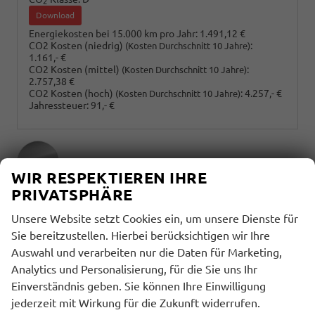
2
Download
Energiekosten bei 15.000 km pro Jahr:
1.491,12 €
CO2 Kosten (niedrig)
:
(Kosten Durchschnitt 10 Jahre)
1.161,- €
CO2 Kosten (mittel)
:
(Kosten Durchschnitt 10 Jahre)
2.757,38 €
CO2 Kosten (hoch)
:
4.257,- €
(Kosten Durchschnitt 10 Jahre)
Jahressteuer:
91,- €
WIR RESPEKTIEREN IHRE
PRIVATSPHÄRE
Außenfarbe
Unsere Website setzt Cookies ein, um unsere Dienste für
Lumen Grey
Sie bereitzustellen. Hierbei berücksichtigen wir Ihre
Auswahl und verarbeiten nur die Daten für Marketing,
Innenausstattung
Analytics und Personalisierung, für die Sie uns Ihr
Einverständnis geben. Sie können Ihre Einwilligung
jederzeit mit Wirkung für die Zukunft widerrufen.
Innenausstattung