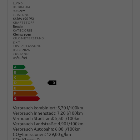
Euro 6
HUBRAUM
998 ccm
LEISTUNG
66 kW (90 PS)
KRAFTSTOFF
Benzin
KATEGORIE
Kleinwagen
KILOMETERSTAND
2 km
ERSTZULASSUNG
03.06.2026
ZUSTAND
unfallfrei
Verbrauch kombiniert:
5,70 l/100km
Verbrauch Innenstadt:
7,20 l/100km
Verbrauch Stadtrand:
5,50 l/100km
Verbrauch Landstraße:
4,90 l/100km
Verbrauch Autobahn:
6,00 l/100km
CO
-Emissionen:
129,00 g/km
2
CO
-Klasse:
D