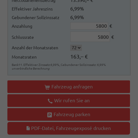
13.390,– €
Nettodarlehensbetrag
6,99%
Effektiver Jahreszins
6,99%
Gebundener Sollzinssatz
€
Anzahlung
€
Schlussrate
Anzahl der Monatsraten
163,– €
Monatsraten
Bank11. Effektiver Zinssatz:6,99%, Gebundener Sollzinssatz: 6,99%
unverbindliche Berechnung
Fahrzeug anfragen
Wir rufen Sie an
Fahrzeug parken
PDF-Datei, Fahrzeugexposé drucken