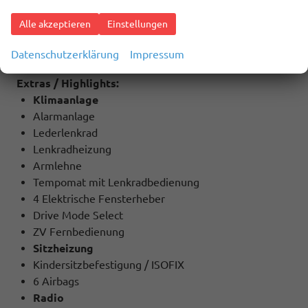
Schwarz
Alle akzeptieren
Einstellungen
Datenschutzerklärung
Impressum
BESCHREIBUNG
Extras / Highlights:
Klimaanlage
Alarmanlage
Lederlenkrad
Lenkradheizung
Armlehne
Tempomat mit Lenkradbedienung
4 Elektrische Fensterheber
Drive Mode Select
ZV Fernbedienung
Sitzheizung
Kindersitzbefestigung / ISOFIX
6 Airbags
Radio