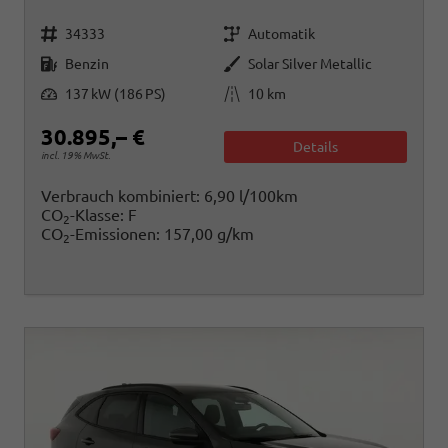
Fahrzeugnr.
Getriebe
34333
Automatik
Kraftstoff
Außenfarbe
Benzin
Solar Silver Metallic
Leistung
Kilometerstand
137 kW (186 PS)
10 km
30.895,– €
Details
incl. 19% MwSt.
Verbrauch kombiniert:
6,90 l/100km
CO
-Klasse:
F
2
CO
-Emissionen:
157,00 g/km
2