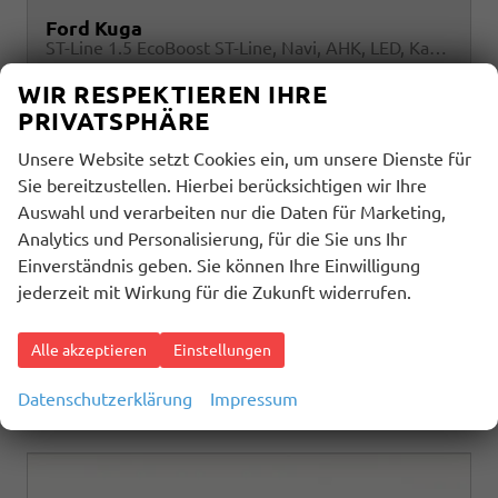
Ford Kuga
ST-Line 1.5 EcoBoost ST-Line, Navi, AHK, LED, Kamera, Winter, FS beheizbar, 5 J.-Garantie
sofort lieferbar
Neuwagen
WIR RESPEKTIEREN IHRE
PRIVATSPHÄRE
Fahrzeugnr.
Getriebe
31816
Automatik
Kraftstoff
Außenfarbe
Unsere Website setzt Cookies ein, um unsere Dienste für
Benzin
Agate Black Metallic
Sie bereitzustellen. Hierbei berücksichtigen wir Ihre
Leistung
Kilometerstand
137 kW (186 PS)
10 km
Auswahl und verarbeiten nur die Daten für Marketing,
32.395,– €
Analytics und Personalisierung, für die Sie uns Ihr
Details
Einverständnis geben. Sie können Ihre Einwilligung
incl. 19% MwSt.
jederzeit mit Wirkung für die Zukunft widerrufen.
Verbrauch kombiniert:
6,90 l/100km
CO
-Klasse:
F
2
CO
-Emissionen:
157,00 g/km
Alle akzeptieren
Einstellungen
2
Datenschutzerklärung
Impressum