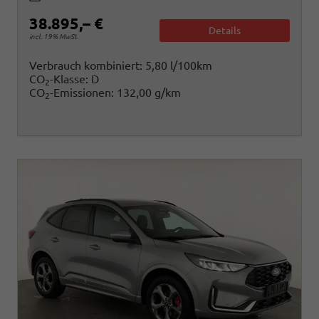
38.895,– €
Details
incl. 19% MwSt.
Verbrauch kombiniert:
5,80 l/100km
CO
-Klasse:
D
2
CO
-Emissionen:
132,00 g/km
2