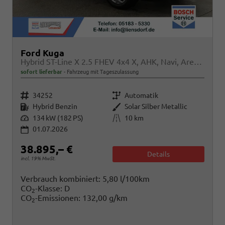
Ford Kuga
Hybrid ST-Line X 2.5 FHEV 4x4 X, AHK, Navi, AreaView, Sound, Side, el. Klappe, Winter, 5 J.-Garantie
sofort lieferbar
Fahrzeug mit Tageszulassung
Fahrzeugnr.
Getriebe
34252
Automatik
Kraftstoff
Außenfarbe
Hybrid Benzin
Solar Silber Metallic
Leistung
Kilometerstand
134 kW (182 PS)
10 km
01.07.2026
38.895,– €
Details
incl. 19% MwSt.
Verbrauch kombiniert:
5,80 l/100km
CO
-Klasse:
D
2
CO
-Emissionen:
132,00 g/km
2