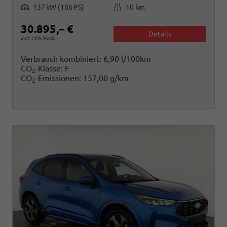
Leistung
Kilometerstand
137 kW (186 PS)
10 km
30.895,– €
Details
incl. 19% MwSt.
Verbrauch kombiniert:
6,90 l/100km
CO
-Klasse:
F
2
CO
-Emissionen:
157,00 g/km
2