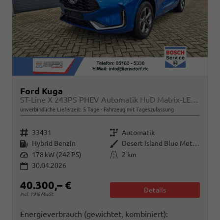
Ford Kuga
ST-Line X 243PS PHEV Automatik HuD Matrix-LED schwenkb. AHK elektr. PanoDach Sitzheizung v+h Lenkradheizung Frontscheibe beheizb. Navi SYNC4 Apple CarPlay Android Auto Touchscreen PDC 4xKamera 2xKeyless B+O Sound 18"LM vollelektr. Reichweite 65KM
unverbindliche Lieferzeit:
5 Tage
Fahrzeug mit Tageszulassung
Fahrzeugnr.
Getriebe
33431
Automatik
Kraftstoff
Außenfarbe
Hybrid Benzin
Desert Island Blue Metallic
Leistung
Kilometerstand
178 kW (242 PS)
2 km
30.04.2026
40.300,– €
Details
incl. 19% MwSt.
Energieverbrauch (gewichtet, kombiniert):