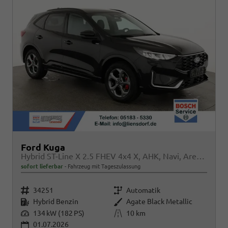
Ford Kuga
Hybrid ST-Line X 2.5 FHEV 4x4 X, AHK, Navi, AreaView, Sound, Side, el. Klappe, Winter, 5 J.-Garantie
sofort lieferbar
Fahrzeug mit Tageszulassung
Fahrzeugnr.
Getriebe
34251
Automatik
Kraftstoff
Außenfarbe
Hybrid Benzin
Agate Black Metallic
Leistung
Kilometerstand
134 kW (182 PS)
10 km
01.07.2026