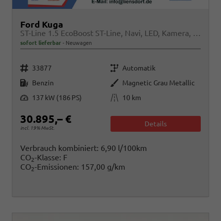
Ford Kuga
ST-Line 1.5 EcoBoost ST-Line, Navi, LED, Kamera, Winter, FS beheizbar
sofort lieferbar
Neuwagen
Fahrzeugnr.
Getriebe
33877
Automatik
Kraftstoff
Außenfarbe
Benzin
Magnetic Grau Metallic
Leistung
Kilometerstand
137 kW (186 PS)
10 km
30.895,– €
Details
incl. 19% MwSt.
Verbrauch kombiniert:
6,90 l/100km
CO
-Klasse:
F
2
CO
-Emissionen:
157,00 g/km
2