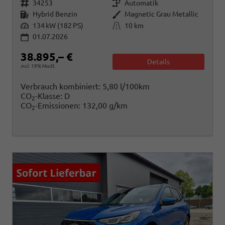
Fahrzeugnr.
Getriebe
34253
Automatik
Kraftstoff
Außenfarbe
Hybrid Benzin
Magnetic Grau Metallic
Leistung
Kilometerstand
134 kW (182 PS)
10 km
01.07.2026
38.895,– €
Details
incl. 19% MwSt.
Verbrauch kombiniert:
5,80 l/100km
CO
-Klasse:
D
2
CO
-Emissionen:
132,00 g/km
2