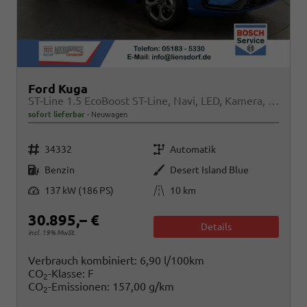
Ford Kuga
ST-Line 1.5 EcoBoost ST-Line, Navi, LED, Kamera, Winter, FS beheizbar
sofort lieferbar
Neuwagen
Fahrzeugnr.
Getriebe
34332
Automatik
Kraftstoff
Außenfarbe
Benzin
Desert Island Blue
Leistung
Kilometerstand
137 kW (186 PS)
10 km
30.895,– €
Details
incl. 19% MwSt.
Verbrauch kombiniert:
6,90 l/100km
CO
-Klasse:
F
2
CO
-Emissionen:
157,00 g/km
2