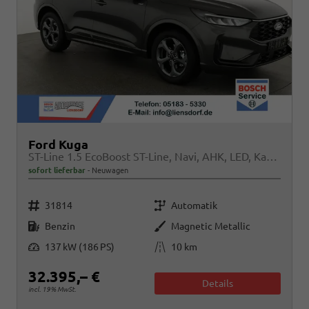
Ford Kuga
ST-Line 1.5 EcoBoost ST-Line, Navi, AHK, LED, Kamera, Winter, FS beheizbar, 5 J.-Garantie
sofort lieferbar
Neuwagen
Fahrzeugnr.
Getriebe
31814
Automatik
Kraftstoff
Außenfarbe
Benzin
Magnetic Metallic
Leistung
Kilometerstand
137 kW (186 PS)
10 km
32.395,– €
Details
incl. 19% MwSt.