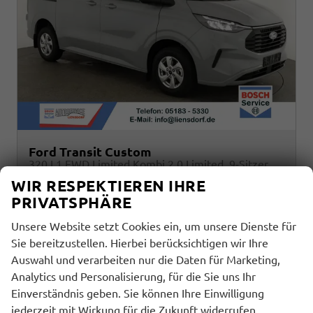
Ford Transit Custom
320 L1 FWD Limited Kombi 2.0 Limited, 9-Sitzer, Navi, FS-beheizbar, Side, Kamera, 4 J.-Garantie
sofort lieferbar
Fahrzeug mit Tageszulassung
WIR RESPEKTIEREN IHRE
PRIVATSPHÄRE
Fahrzeugnr.
Getriebe
33738
Automatik
Unsere Website setzt Cookies ein, um unsere Dienste für
Kraftstoff
Außenfarbe
Diesel
Grey Matter
Leistung
Kilometerstand
125 kW (170 PS)
10 km
Sie bereitzustellen. Hierbei berücksichtigen wir Ihre
01.01.2026
Auswahl und verarbeiten nur die Daten für Marketing,
Analytics und Personalisierung, für die Sie uns Ihr
45.095,– €
Einverständnis geben. Sie können Ihre Einwilligung
Details
incl. 19% MwSt.
jederzeit mit Wirkung für die Zukunft widerrufen.