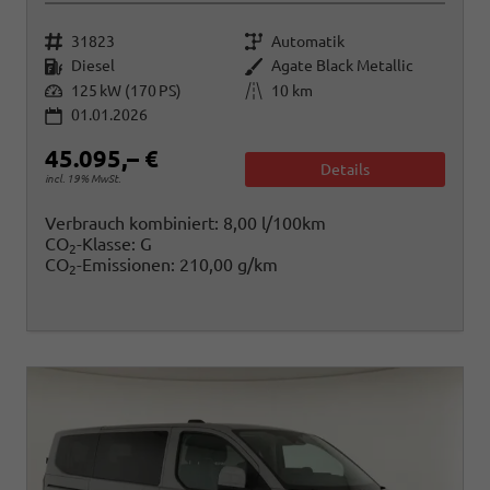
Fahrzeugnr.
Getriebe
31823
Automatik
Kraftstoff
Außenfarbe
Diesel
Agate Black Metallic
Leistung
Kilometerstand
125 kW (170 PS)
10 km
01.01.2026
45.095,– €
Details
incl. 19% MwSt.
Verbrauch kombiniert:
8,00 l/100km
CO
-Klasse:
G
2
CO
-Emissionen:
210,00 g/km
2