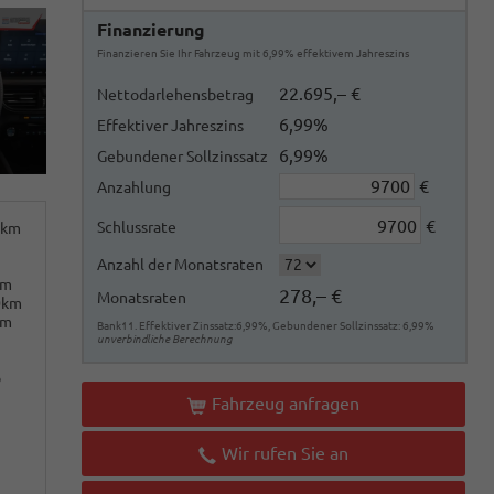
Finanzierung
Finanzieren Sie Ihr Fahrzeug mit 6,99% effektivem Jahreszins
22.695,– €
Nettodarlehensbetrag
6,99%
Effektiver Jahreszins
6,99%
Gebundener Sollzinssatz
€
Anzahlung
€
Schlussrate
0km
Anzahl der Monatsraten
km
278,– €
Monatsraten
0km
km
Bank11. Effektiver Zinssatz:6,99%, Gebundener Sollzinssatz: 6,99%
unverbindliche Berechnung
o
Fahrzeug anfragen
Wir rufen Sie an