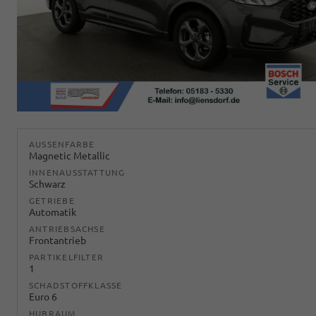
AUSSENFARBE
Magnetic Metallic
INNENAUSSTATTUNG
Schwarz
GETRIEBE
Automatik
ANTRIEBSACHSE
Frontantrieb
PARTIKELFILTER
1
SCHADSTOFFKLASSE
Euro 6
HUBRAUM