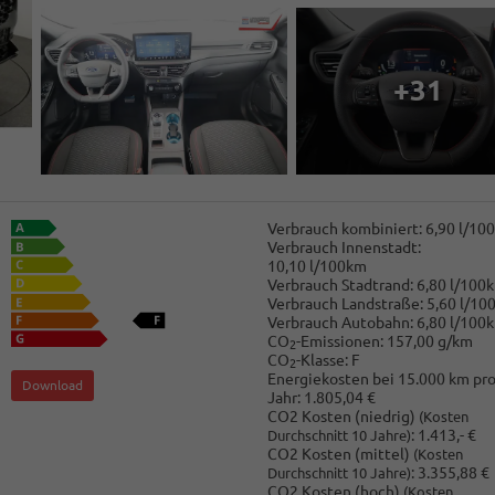
+31
Verbrauch kombiniert:
6,90 l/10
Verbrauch Innenstadt:
10,10 l/100km
Verbrauch Stadtrand:
6,80 l/100
Verbrauch Landstraße:
5,60 l/10
Verbrauch Autobahn:
6,80 l/100
CO
-Emissionen:
157,00 g/km
2
CO
-Klasse:
F
2
Energiekosten bei 15.000 km pr
Download
Jahr:
1.805,04 €
CO2 Kosten (niedrig)
(Kosten
:
1.413,- €
Durchschnitt 10 Jahre)
CO2 Kosten (mittel)
(Kosten
:
3.355,88 €
Durchschnitt 10 Jahre)
CO2 Kosten (hoch)
(Kosten