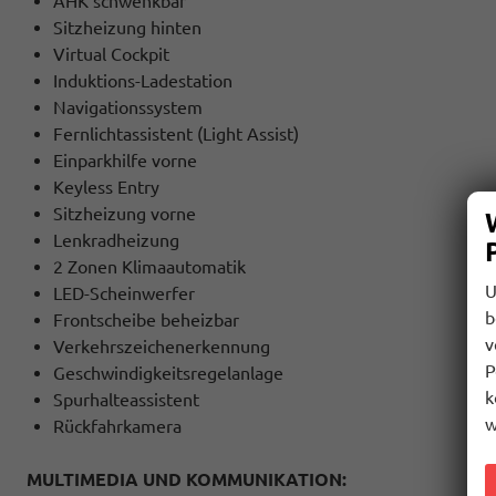
AHK schwenkbar
Sitzheizung hinten
Virtual Cockpit
Induktions-Ladestation
Navigationssystem
Fernlichtassistent (Light Assist)
Einparkhilfe vorne
Keyless Entry
Sitzheizung vorne
Lenkradheizung
2 Zonen Klimaautomatik
U
LED-Scheinwerfer
b
Frontscheibe beheizbar
v
Verkehrszeichenerkennung
P
Geschwindigkeitsregelanlage
k
Spurhalteassistent
w
Rückfahrkamera
MULTIMEDIA UND KOMMUNIKATION: