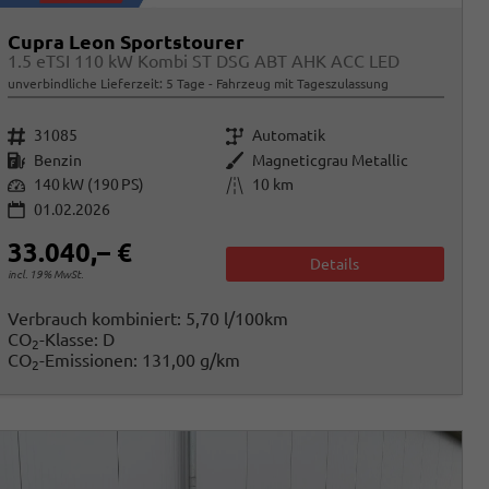
Cupra Leon Sportstourer
1.5 eTSI 110 kW Kombi ST DSG ABT AHK ACC LED
unverbindliche Lieferzeit:
5 Tage
Fahrzeug mit Tageszulassung
Fahrzeugnr.
Getriebe
31085
Automatik
Kraftstoff
Außenfarbe
Benzin
Magneticgrau Metallic
Leistung
Kilometerstand
140 kW (190 PS)
10 km
01.02.2026
33.040,– €
Details
incl. 19% MwSt.
Verbrauch kombiniert:
5,70 l/100km
CO
-Klasse:
D
2
CO
-Emissionen:
131,00 g/km
2