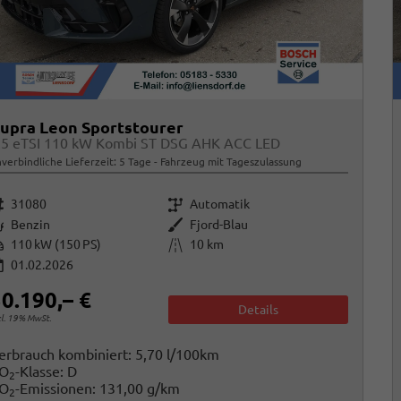
upra Leon Sportstourer
.5 eTSI 110 kW Kombi ST DSG AHK ACC LED
verbindliche Lieferzeit:
5 Tage
Fahrzeug mit Tageszulassung
rzeugnr.
Getriebe
31080
Automatik
raftstoff
Außenfarbe
Benzin
Fjord-Blau
istung
Kilometerstand
110 kW (150 PS)
10 km
01.02.2026
0.190,– €
Details
cl. 19% MwSt.
erbrauch kombiniert:
5,70 l/100km
O
-Klasse:
D
2
O
-Emissionen:
131,00 g/km
2