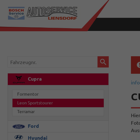
Fahrzeugnr.
Cupra
info
C
Formentor
Leon Sportstourer
Terramar
Hie
Fot
Ford
Aus
Hyundai