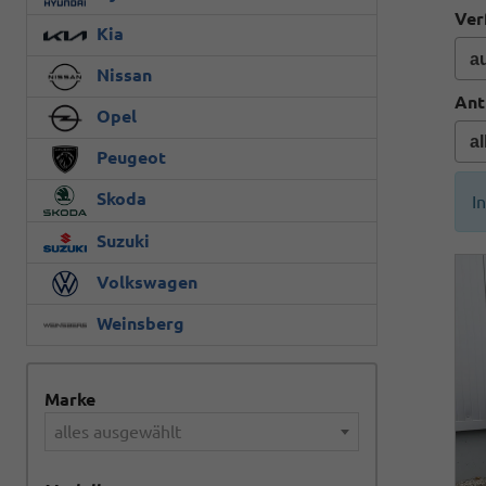
Ver
Kia
Nissan
Ant
Opel
Peugeot
Skoda
I
Suzuki
Volkswagen
Weinsberg
Marke
alles ausgewählt