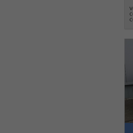
V
C
C