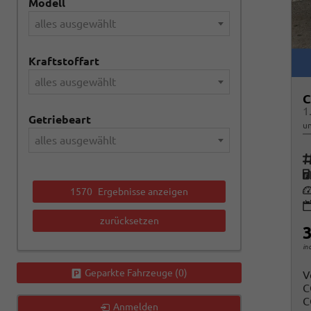
Modell
alles ausgewählt
Kraftstoffart
alles ausgewählt
C
1
Getriebeart
un
alles ausgewählt
Fah
K
Le
1570
Ergebnisse anzeigen
zurücksetzen
3
in
Geparkte Fahrzeuge (
0
)
V
C
C
Anmelden