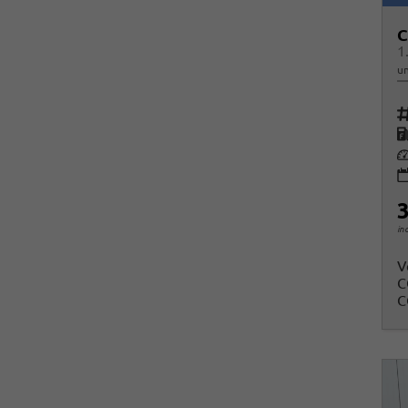
C
1
un
Fah
K
Le
3
in
V
C
C