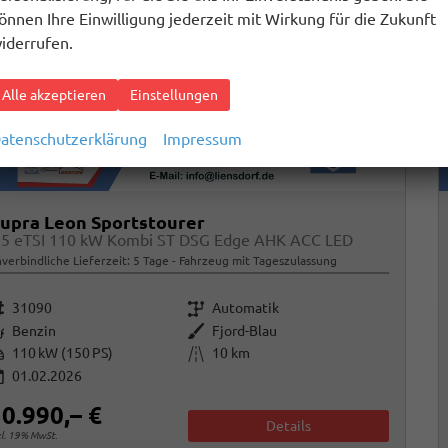
önnen Ihre Einwilligung jederzeit mit Wirkung für die Zukunft
iderrufen.
Alle akzeptieren
Einstellungen
atenschutzerklärung
Impressum
upra Leon Sportstourer
.5 eTSI 110 kW Kombi ST DSG Edge AHK ACC LED
verbindliche Lieferzeit:
5 Tage
Fahrzeug mit Tageszulassung
rzeugnr.
Getriebe
31090
Automatik
raftstoff
Außenfarbe
Benzin
Fjord-Blau
istung
Kilometerstand
110 kW (150 PS)
10 km
01.02.2026
0.990,– €
Details
cl. 19% MwSt.