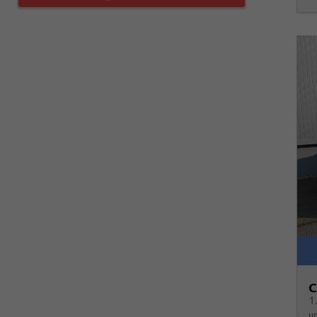
C
1
un