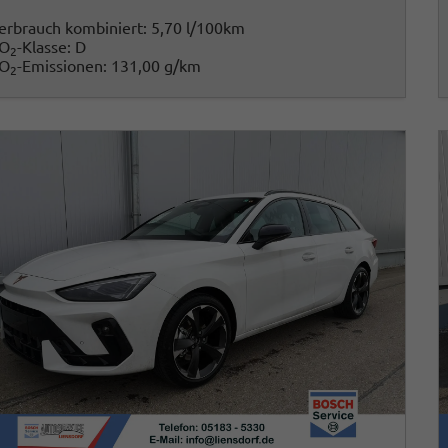
erbrauch kombiniert:
5,70 l/100km
O
-Klasse:
D
2
O
-Emissionen:
131,00 g/km
2