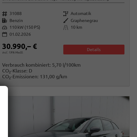
Fahrzeugnr.
Getriebe
31088
Automatik
Kraftstoff
Außenfarbe
Benzin
Graphenegrau
Leistung
Kilometerstand
110 kW (150 PS)
10 km
01.02.2026
30.990,– €
Details
incl. 19% MwSt.
Verbrauch kombiniert:
5,70 l/100km
CO
-Klasse:
D
2
CO
-Emissionen:
131,00 g/km
2