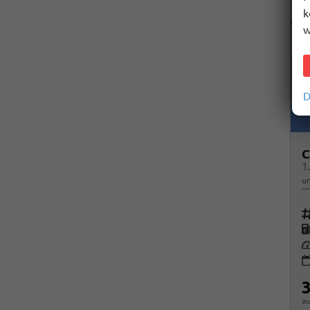
k
w
D
C
1
un
Fah
K
Le
3
in