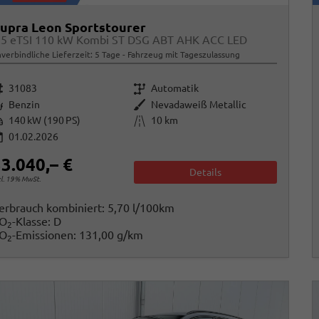
upra Leon Sportstourer
.5 eTSI 110 kW Kombi ST DSG ABT AHK ACC LED
verbindliche Lieferzeit:
5 Tage
Fahrzeug mit Tageszulassung
rzeugnr.
Getriebe
31083
Automatik
raftstoff
Außenfarbe
Benzin
Nevadaweiß Metallic
istung
Kilometerstand
140 kW (190 PS)
10 km
01.02.2026
3.040,– €
Details
cl. 19% MwSt.
erbrauch kombiniert:
5,70 l/100km
O
-Klasse:
D
2
O
-Emissionen:
131,00 g/km
2