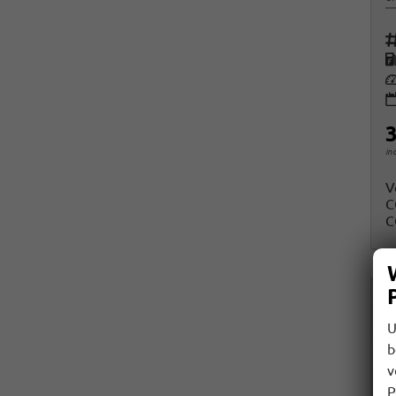
Fah
K
Le
3
in
V
C
C
U
b
v
P