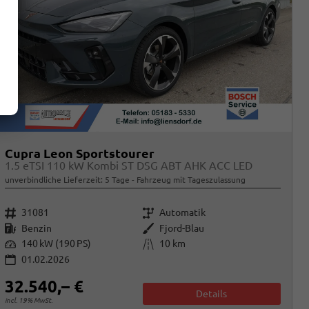
Cupra Leon Sportstourer
1.5 eTSI 110 kW Kombi ST DSG ABT AHK ACC LED
unverbindliche Lieferzeit:
5 Tage
Fahrzeug mit Tageszulassung
Fahrzeugnr.
Getriebe
31081
Automatik
Kraftstoff
Außenfarbe
Benzin
Fjord-Blau
Leistung
Kilometerstand
140 kW (190 PS)
10 km
01.02.2026
32.540,– €
Details
incl. 19% MwSt.