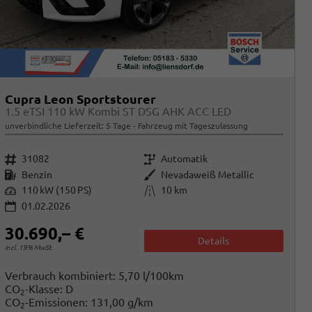
Cupra Leon Sportstourer
1.5 eTSI 110 kW Kombi ST DSG AHK ACC LED
unverbindliche Lieferzeit:
5 Tage
Fahrzeug mit Tageszulassung
Fahrzeugnr.
Getriebe
31082
Automatik
Kraftstoff
Außenfarbe
Benzin
Nevadaweiß Metallic
Leistung
Kilometerstand
110 kW (150 PS)
10 km
01.02.2026
30.690,– €
Details
incl. 19% MwSt.
Verbrauch kombiniert:
5,70 l/100km
CO
-Klasse:
D
2
CO
-Emissionen:
131,00 g/km
2