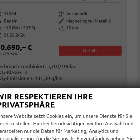
rzeugnr.
Getriebe
31084
Automatik
raftstoff
Außenfarbe
Benzin
Magneticgrau Metallic
istung
Kilometerstand
110 kW (150 PS)
10 km
01.02.2026
0.690,– €
Details
cl. 19% MwSt.
erbrauch kombiniert:
5,70 l/100km
O
-Klasse:
D
2
O
-Emissionen:
131,00 g/km
2
WIR RESPEKTIEREN IHRE
PRIVATSPHÄRE
nsere Website setzt Cookies ein, um unsere Dienste für Sie
ereitzustellen. Hierbei berücksichtigen wir Ihre Auswahl und
erarbeiten nur die Daten für Marketing, Analytics und
ersonalisierung, für die Sie uns Ihr Einverständnis geben. Sie