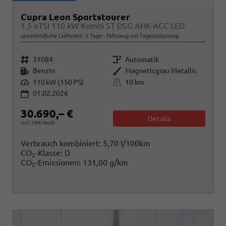
Cupra Leon Sportstourer
1.5 eTSI 110 kW Kombi ST DSG AHK ACC LED
unverbindliche Lieferzeit:
5 Tage
Fahrzeug mit Tageszulassung
Fahrzeugnr.
Getriebe
31084
Automatik
Kraftstoff
Außenfarbe
Benzin
Magneticgrau Metallic
Leistung
Kilometerstand
110 kW (150 PS)
10 km
01.02.2026
30.690,– €
Details
incl. 19% MwSt.
Verbrauch kombiniert:
5,70 l/100km
CO
-Klasse:
D
2
CO
-Emissionen:
131,00 g/km
2