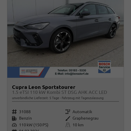
Cupra Leon Sportstourer
1.5 eTSI 110 kW Kombi ST DSG AHK ACC LED
unverbindliche Lieferzeit:
5 Tage
Fahrzeug mit Tageszulassung
Fahrzeugnr.
Getriebe
31088
Automatik
Kraftstoff
Außenfarbe
Benzin
Graphenegrau
Leistung
Kilometerstand
110 kW (150 PS)
10 km