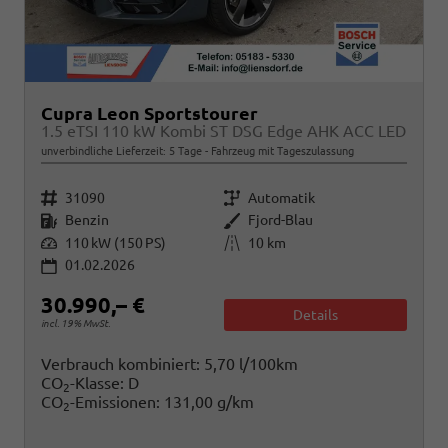
Cupra Leon Sportstourer
1.5 eTSI 110 kW Kombi ST DSG Edge AHK ACC LED
unverbindliche Lieferzeit:
5 Tage
Fahrzeug mit Tageszulassung
Fahrzeugnr.
Getriebe
31090
Automatik
Kraftstoff
Außenfarbe
Benzin
Fjord-Blau
Leistung
Kilometerstand
110 kW (150 PS)
10 km
01.02.2026
30.990,– €
Details
incl. 19% MwSt.
Verbrauch kombiniert:
5,70 l/100km
CO
-Klasse:
D
2
CO
-Emissionen:
131,00 g/km
2