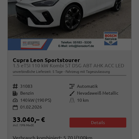
Cupra Leon Sportstourer
1.5 eTSI 110 kW Kombi ST DSG ABT AHK ACC LED
unverbindliche Lieferzeit:
5 Tage
Fahrzeug mit Tageszulassung
Fahrzeugnr.
Getriebe
31083
Automatik
Kraftstoff
Außenfarbe
Benzin
Nevadaweiß Metallic
Leistung
Kilometerstand
140 kW (190 PS)
10 km
01.02.2026
33.040,– €
Details
incl. 19% MwSt.
Verbrauch kombiniert:
5,70 l/100km