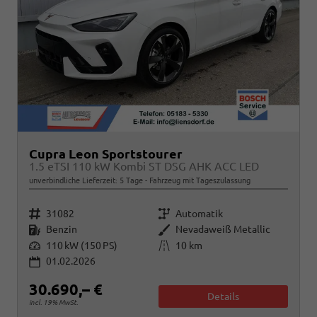
Cupra Leon Sportstourer
1.5 eTSI 110 kW Kombi ST DSG AHK ACC LED
unverbindliche Lieferzeit:
5 Tage
Fahrzeug mit Tageszulassung
Fahrzeugnr.
Getriebe
31082
Automatik
Kraftstoff
Außenfarbe
Benzin
Nevadaweiß Metallic
Leistung
Kilometerstand
110 kW (150 PS)
10 km
01.02.2026
30.690,– €
Details
incl. 19% MwSt.