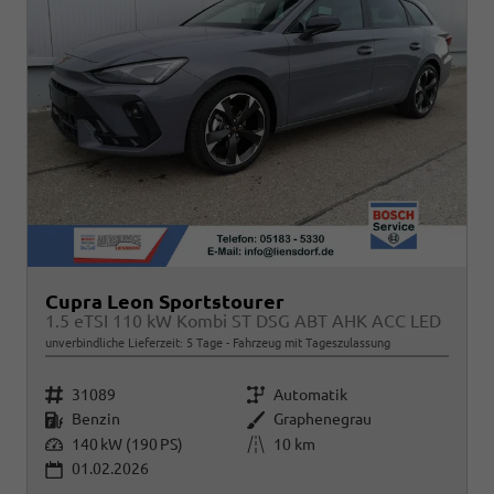
Cupra Leon Sportstourer
1.5 eTSI 110 kW Kombi ST DSG ABT AHK ACC LED
unverbindliche Lieferzeit:
5 Tage
Fahrzeug mit Tageszulassung
Fahrzeugnr.
Getriebe
31089
Automatik
Kraftstoff
Außenfarbe
Benzin
Graphenegrau
Leistung
Kilometerstand
140 kW (190 PS)
10 km
01.02.2026