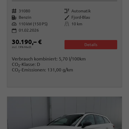
Fahrzeugnr.
Getriebe
31080
Automatik
Kraftstoff
Außenfarbe
Benzin
Fjord-Blau
Leistung
Kilometerstand
110 kW (150 PS)
10 km
01.02.2026
30.190,– €
Details
incl. 19% MwSt.
Verbrauch kombiniert:
5,70 l/100km
CO
-Klasse:
D
2
CO
-Emissionen:
131,00 g/km
2