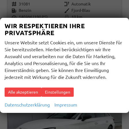
Fahrzeugnr.
Getriebe
31081
Automatik
Kraftstoff
Außenfarbe
Benzin
Fjord-Blau
Leistung
Kilometerstand
140 kW (190 PS)
10 km
01.02.2026
WIR RESPEKTIEREN IHRE
PRIVATSPHÄRE
32.540,– €
Details
incl. 19% MwSt.
Unsere Website setzt Cookies ein, um unsere Dienste für
Sie bereitzustellen. Hierbei berücksichtigen wir Ihre
Verbrauch kombiniert:
5,70 l/100km
Auswahl und verarbeiten nur die Daten für Marketing,
CO
-Klasse:
D
2
CO
-Emissionen:
131,00 g/km
Analytics und Personalisierung, für die Sie uns Ihr
2
Einverständnis geben. Sie können Ihre Einwilligung
jederzeit mit Wirkung für die Zukunft widerrufen.
Alle akzeptieren
Einstellungen
Datenschutzerklärung
Impressum