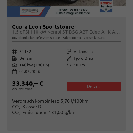
Cupra Leon Sportstourer
1.5 eTSI 110 kW Kombi ST DSG ABT Edge AHK ACC LED
unverbindliche Lieferzeit:
5 Tage
Fahrzeug mit Tageszulassung
Fahrzeugnr.
Getriebe
31132
Automatik
Kraftstoff
Außenfarbe
Benzin
Fjord-Blau
Leistung
Kilometerstand
140 kW (190 PS)
10 km
01.02.2026
33.340,– €
Details
incl. 19% MwSt.
Verbrauch kombiniert:
5,70 l/100km
CO
-Klasse:
D
2
CO
-Emissionen:
131,00 g/km
2