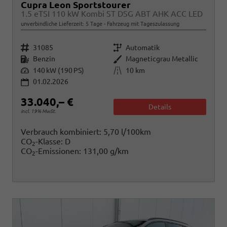
Cupra Leon Sportstourer
1.5 eTSI 110 kW Kombi ST DSG ABT AHK ACC LED
unverbindliche Lieferzeit:
5 Tage
Fahrzeug mit Tageszulassung
Fahrzeugnr.
Getriebe
31085
Automatik
Kraftstoff
Außenfarbe
Benzin
Magneticgrau Metallic
Leistung
Kilometerstand
140 kW (190 PS)
10 km
01.02.2026
33.040,– €
Details
incl. 19% MwSt.
Verbrauch kombiniert:
5,70 l/100km
CO
-Klasse:
D
2
CO
-Emissionen:
131,00 g/km
2