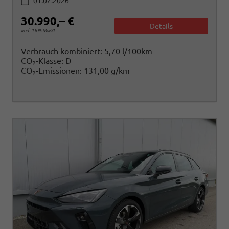
01.02.2026
30.990,– €
Details
incl. 19% MwSt.
Verbrauch kombiniert:
5,70 l/100km
CO
-Klasse:
D
2
CO
-Emissionen:
131,00 g/km
2