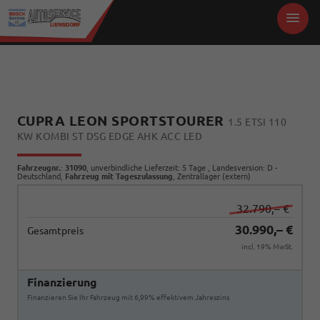
CUPRA LEON SPORTSTOURER
1.5 ETSI 110
KW KOMBI ST DSG EDGE AHK ACC LED
Fahrzeugnr.
:
31090
, unverbindliche Lieferzeit:
5 Tage
, Landesversion: D -
Deutschland,
Fahrzeug mit Tageszulassung
, Zentrallager (extern)
32.790,– €
30.990,– €
Gesamtpreis
incl. 19% MwSt.
Finanzierung
Finanzieren Sie Ihr Fahrzeug mit 6,99% effektivem Jahreszins