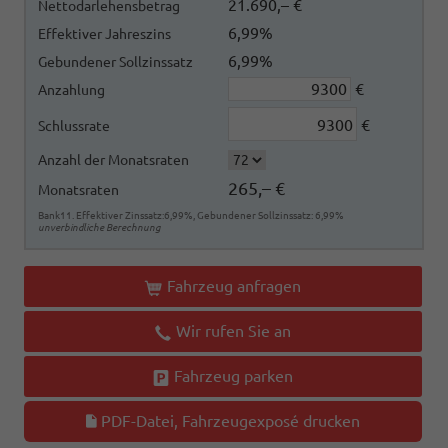
21.690,– €
Nettodarlehensbetrag
6,99%
Effektiver Jahreszins
6,99%
Gebundener Sollzinssatz
€
Anzahlung
€
Schlussrate
Anzahl der Monatsraten
265,– €
Monatsraten
Bank11. Effektiver Zinssatz:6,99%, Gebundener Sollzinssatz: 6,99%
unverbindliche Berechnung
Fahrzeug anfragen
Wir rufen Sie an
Fahrzeug parken
PDF-Datei, Fahrzeugexposé drucken