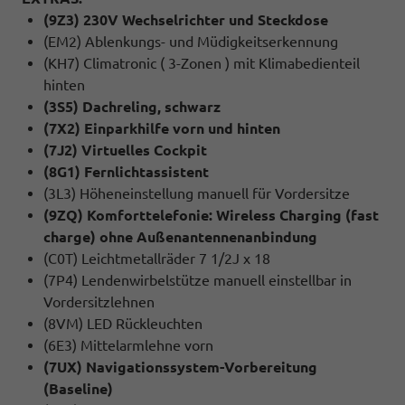
(9Z3) 230V Wechselrichter und Steckdose
(EM2) Ablenkungs- und Müdigkeitserkennung
(KH7) Climatronic ( 3-Zonen ) mit Klimabedienteil
hinten
(3S5) Dachreling, schwarz
(7X2) Einparkhilfe vorn und hinten
(7J2) Virtuelles Cockpit
(8G1) Fernlichtassistent
(3L3) Höheneinstellung manuell für Vordersitze
(9ZQ) Komforttelefonie: Wireless Charging (fast
charge) ohne Außenantennenanbindung
(C0T) Leichtmetallräder 7 1/2J x 18
(7P4) Lendenwirbelstütze manuell einstellbar in
Vordersitzlehnen
(8VM) LED Rückleuchten
(6E3) Mittelarmlehne vorn
(7UX) Navigationssystem-Vorbereitung
(Baseline)