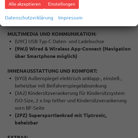
(4K5) Keyless Advanced (Schlüsselloses öffenen
Alle akzeptieren
Einstellungen
und starten)
Datenschutzerklärung
Impressum
(QQ9) Ambiente Licht 2
MULTIMEDIA UND KOMMUNIKATION:
(U9C) USB Typ-C Daten- und Ladebuchse
(9WJ) Wired & Wireless App-Connect (Navigation
über Smartphone möglich)
INNENAUSSTATTUNG UND KOMFORT:
(6YD) Außenspiegel elektrisch anklapp-, einstell-,
beheizbar mit Beifahrerspiegelabsenkung
(3A2) Kindersitzverankerung für Kindersitzsystem
ISO-Size, 2 x top tether und Kindersitzverankerung
vorn BF-Seite
(2PZ) Supersportlenkrad mit Tiptronic,
beheizbar
EXTRAS: