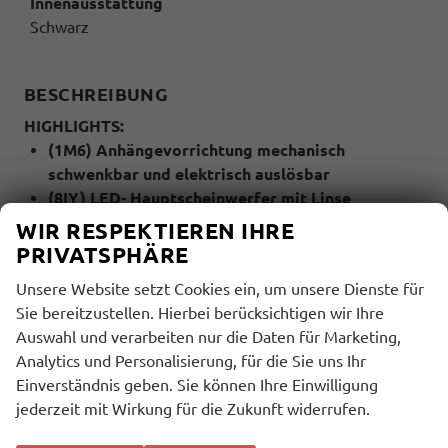
Innenausstattung
Schwarz
BESCHREIBUNG
HIGHLIGHTS:
(1M6) Anhängevorrichtung mechanisch
schwenkbar und elektrisch auslösbar
(8IY) LED- Hauptscheinwerfer mit Linse
(QR9) Verkehrszeichenerkennung
WIR RESPEKTIEREN IHRE
(4A3) Sitzheizung für Vordersitze
PRIVATSPHÄRE
(4KF) Scheiben seitlich in
Unsere Website setzt Cookies ein, um unsere Dienste für
Wärmeschutzverglasung, ab B-Säule und hinten
Sie bereitzustellen. Hierbei berücksichtigen wir Ihre
abgedunkelt
Auswahl und verarbeiten nur die Daten für Marketing,
(8T3) Automatische Distanzregelung (ACC)
Analytics und Personalisierung, für die Sie uns Ihr
(4E6) Heckklappe elektrisch öffnend und
Einverständnis geben. Sie können Ihre Einwilligung
schließend inkl. virtuellem Pedal
jederzeit mit Wirkung für die Zukunft widerrufen.
(7AL) Diebstahlwarnanlage
(KA2) Rückfahrkamera