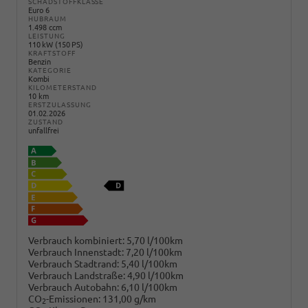
SCHADSTOFFKLASSE
Euro 6
HUBRAUM
1.498 ccm
LEISTUNG
110 kW (150 PS)
KRAFTSTOFF
Benzin
KATEGORIE
Kombi
KILOMETERSTAND
10 km
ERSTZULASSUNG
01.02.2026
ZUSTAND
unfallfrei
Verbrauch kombiniert:
5,70 l/100km
Verbrauch Innenstadt:
7,20 l/100km
Verbrauch Stadtrand:
5,40 l/100km
Verbrauch Landstraße:
4,90 l/100km
Verbrauch Autobahn:
6,10 l/100km
CO
-Emissionen:
131,00 g/km
2