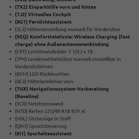
(7X2) Einparkhilfe vorn und hinten
(7J2) Virtuelles Cockpit
(8G1) Fernlichtassistent
(3L3) Höheneinstellung manuell für Vordersitze
(9ZQ) Komforttelefonie: Wireless Charging (fast
charge) ohne Außenantennenanbindung
(C0T) Leichtmetallräder 7 1/2J x 18
(7P4) Lendenwirbelstütze manuell einstellbar in
Vordersitzlehnen
(8VM) LED Rückleuchten
(6E3) Mittelarmlehne vorn
(7UX) Navigationssystem-Vorbereitung
(Baseline)
(3CX) Netztrennwand
(H7D) Reifen 225/40 R18 92Y xl
(N0L) Sitzbezüge in Stoff
(QH1) Sprachsteuerung
(6I1) Spurhalteassistent