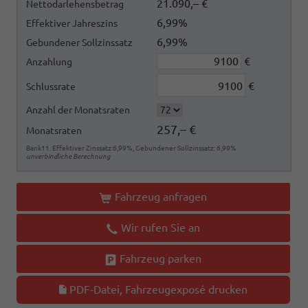
21.090,– €
Nettodarlehensbetrag
6,99%
Effektiver Jahreszins
6,99%
Gebundener Sollzinssatz
€
Anzahlung
€
Schlussrate
Anzahl der Monatsraten
257,– €
Monatsraten
Bank11. Effektiver Zinssatz:6,99%, Gebundener Sollzinssatz: 6,99%
unverbindliche Berechnung
Fahrzeug anfragen
Wir rufen Sie an
Fahrzeug parken
PDF-Datei, Fahrzeugexposé drucken