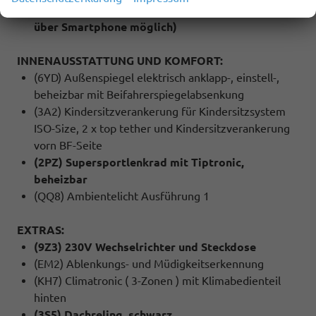
(9WJ) Wired & Wireless App-Connect (Navigation
über Smartphone möglich)
INNENAUSSTATTUNG UND KOMFORT:
(6YD) Außenspiegel elektrisch anklapp-, einstell-,
beheizbar mit Beifahrerspiegelabsenkung
(3A2) Kindersitzverankerung für Kindersitzsystem
ISO-Size, 2 x top tether und Kindersitzverankerung
vorn BF-Seite
(2PZ) Supersportlenkrad mit Tiptronic,
beheizbar
(QQ8) Ambientelicht Ausführung 1
EXTRAS:
(9Z3) 230V Wechselrichter und Steckdose
(EM2) Ablenkungs- und Müdigkeitserkennung
(KH7) Climatronic ( 3-Zonen ) mit Klimabedienteil
hinten
(3S5) Dachreling, schwarz