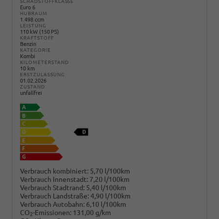
SCHADSTOFFKLASSE
Euro 6
HUBRAUM
1.498 ccm
LEISTUNG
110 kW (150 PS)
KRAFTSTOFF
Benzin
KATEGORIE
Kombi
KILOMETERSTAND
10 km
ERSTZULASSUNG
01.02.2026
ZUSTAND
unfallfrei
Verbrauch kombiniert:
5,70 l/100km
Verbrauch Innenstadt:
7,20 l/100km
Verbrauch Stadtrand:
5,40 l/100km
Verbrauch Landstraße:
4,90 l/100km
Verbrauch Autobahn:
6,10 l/100km
CO
-Emissionen:
131,00 g/km
2