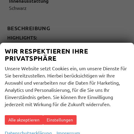
Innenausstattung
Schwarz
BESCHREIBUNG
HIGHLIGHTS:
(1M6) Anhängevorrichtung mechanisch
WIR RESPEKTIEREN IHRE
schwenkbar und elektrisch auslösbar
PRIVATSPHÄRE
(8IY) LED- Hauptscheinwerfer mit Linse
(QR9) Verkehrszeichenerkennung
Unsere Website setzt Cookies ein, um unsere Dienste für
(4A3) Sitzheizung für Vordersitze
Sie bereitzustellen. Hierbei berücksichtigen wir Ihre
(4KF) Scheiben seitlich in
Auswahl und verarbeiten nur die Daten für Marketing,
Wärmeschutzverglasung, ab B-Säule und hinten
Analytics und Personalisierung, für die Sie uns Ihr
abgedunkelt
Einverständnis geben. Sie können Ihre Einwilligung
(4E7) Servoschließung Heckklappe
jederzeit mit Wirkung für die Zukunft widerrufen.
(8T3) Automatische Distanzregelung (ACC)
Alle akzeptieren
Einstellungen
MULTIMEDIA UND KOMMUNIKATION:
(U9C) USB Typ-C Daten- und Ladebuchse
Datenschutzerklärung
Impressum