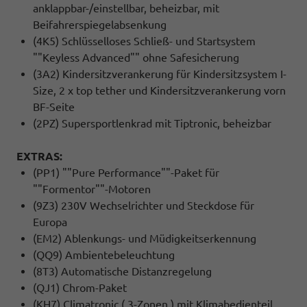
anklappbar-/einstellbar, beheizbar, mit
Beifahrerspiegelabsenkung
(4K5) Schlüsselloses Schließ- und Startsystem
""Keyless Advanced"" ohne Safesicherung
(3A2) Kindersitzverankerung für Kindersitzsystem I-
Size, 2 x top tether und Kindersitzverankerung vorn
BF-Seite
(2PZ) Supersportlenkrad mit Tiptronic, beheizbar
EXTRAS:
(PP1) ""Pure Performance""-Paket für
""Formentor""-Motoren
(9Z3) 230V Wechselrichter und Steckdose für
Europa
(EM2) Ablenkungs- und Müdigkeitserkennung
(QQ9) Ambientebeleuchtung
(8T3) Automatische Distanzregelung
(QJ1) Chrom-Paket
(KH7) Climatronic ( 3-Zonen ) mit Klimabedienteil