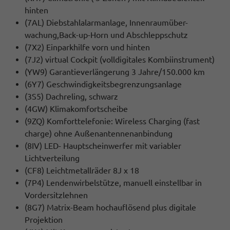
hinten
(7AL) Diebstahlalarmanlage, Innenraumüber-
wachung,Back-up-Horn und Abschleppschutz
(7X2) Einparkhilfe vorn und hinten
(7J2) virtual Cockpit (volldigitales Kombiinstrument)
(YW9) Garantieverlängerung 3 Jahre/150.000 km
(6Y7) Geschwindigkeitsbegrenzungsanlage
(3S5) Dachreling, schwarz
(4GW) Klimakomfortscheibe
(9ZQ) Komforttelefonie: Wireless Charging (fast
charge) ohne Außenantennenanbindung
(8IV) LED- Hauptscheinwerfer mit variabler
Lichtverteilung
(CF8) Leichtmetallräder 8J x 18
(7P4) Lendenwirbelstütze, manuell einstellbar in
Vordersitzlehnen
(8G7) Matrix-Beam hochauflösend plus digitale
Projektion