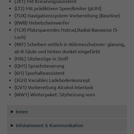
(JX1) Mit Kreuzungsassistent
(LT2) Mit prädiktiven Speedlimiter (pLIM)
(7UX) Navigationssystem-Vorbereitung (Baseline)
(8WB) Nebelscheinwerfer
(1G9) Platzsparendes Notrad,Radial-Bauweise (5-
Loch)
(4KF) Scheiben seitlich in Wärmeschutzver- glasung,
ab B-Säule und hinten dunkel eingefärbt
(N0L) Sitzbezüge in Stoff
(QH1) Sprachsteuerung
(6I1) Spurhalteassistent
(3GN) Variables Ladebodenkonzept
(GV1) Vorbereitung Alcohol Interlock
(WW1) Winterpaket: Sitzheizung vorn
Innen
Infotainment & Kommunikation