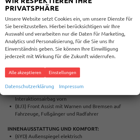
WIR RESPEKTIEREN IHRE
(9WJ) Wired & Wireless App-Connect
PRIVATSPHÄRE
SICHERHEIT:
Unsere Website setzt Cookies ein, um unsere Dienste für
(2I0) Adaptive Fahrwerksregelung mit
Sie bereitzustellen. Hierbei berücksichtigen wir Ihre
kontinuierlicher Bedienung
Auswahl und verarbeiten nur die Daten für Marketing,
(4G3) Mit Ausweichunterstützung mit
Analytics und Personalisierung, für die Sie uns Ihr
Abbiegeassistent
Einverständnis geben. Sie können Ihre Einwilligung
(8N6) Scheibenwischer-Intervallschaltung mit
jederzeit mit Wirkung für die Zukunft widerrufen.
Licht/Regensensor
(4L6) Sicherheitsinnenspiegel automatisch
Alle akzeptieren
Einstellungen
abblendbar
(NZ2) Pan-European-eCall
Datenschutzerklärung
Impressum
(6C2) Seitenairbag vorn, mit Kopfairbag und
Interaktionsairbag vorn
(8J3) Front Assist mit Warnen und Bremsen auf
Fahrzeuge, Fußgänger und Radfahrer
INNENAUSSTATTUNG UND KOMFORT:
(6YD) Außenspiegel elektrisch