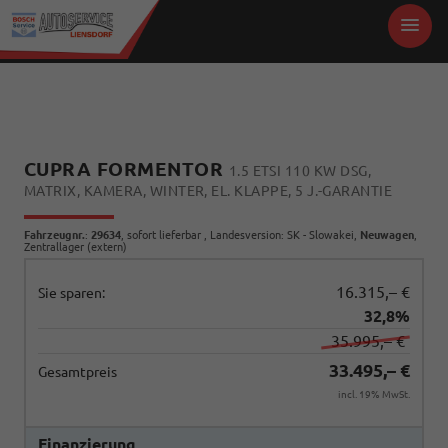
CUPRA FORMENTOR
1.5 ETSI 110 KW DSG,
MATRIX, KAMERA, WINTER, EL. KLAPPE, 5 J.-GARANTIE
Fahrzeugnr.
:
29634
,
sofort lieferbar
, Landesversion: SK - Slowakei,
Neuwagen
,
Zentrallager (extern)
16.315,– €
Sie sparen:
32,8%
35.995,– €
33.495,– €
Gesamtpreis
incl. 19% MwSt.
Finanzierung