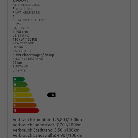
Automatik
ANTRIEBSACHSE
Frontantrieb
PARTIKELFILTER
1
SCHADSTOFFKLASSE
Euro 6
HUBRAUM
1.498 ccm
LEISTUNG
110 kW (150 PS)
KRAFTSTOFF
Benzin
KATEGORIE
SUV/Geländewagen/Pickup
KILOMETERSTAND
10 km
ZUSTAND
unfallfrei
Verbrauch kombiniert:
5,80 l/100km
Verbrauch Innenstadt:
7,70 l/100km
Verbrauch Stadtrand:
5,50 l/100km
Verbrauch Landstraße:
4,90 l/100km