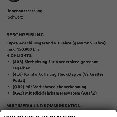
Innenausstattung
Schwarz
BESCHREIBUNG
Cupra Anschlussgarantie 3 Jahre (gesamt 5 Jahre)
max. 150.000 km
HIGHLIGHTS:
(4A3) Sitzheizung für Vordersitze getrennt
regelbar
(4E6) Komfortöffnung Heckklappe (Virtuelles
Pedal)
(QR9) Mit Verkehrszeichenerkennung
(KA2) Mit Rückfahrkamerasystem (Ausf.2)
MULTIMEDIA UND KOMMUNIKATION:
(QV3) Digitaler Radioempfang