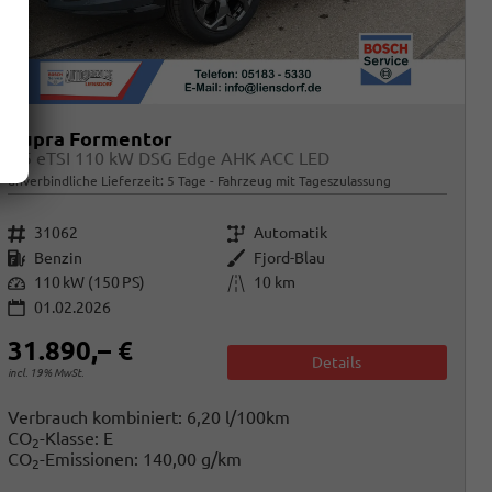
Cupra Formentor
1.5 eTSI 110 kW DSG Edge AHK ACC LED
unverbindliche Lieferzeit:
5 Tage
Fahrzeug mit Tageszulassung
Fahrzeugnr.
Getriebe
31062
Automatik
Kraftstoff
Außenfarbe
Benzin
Fjord-Blau
Leistung
Kilometerstand
110 kW (150 PS)
10 km
01.02.2026
31.890,– €
Details
incl. 19% MwSt.
Verbrauch kombiniert:
6,20 l/100km
CO
-Klasse:
E
2
CO
-Emissionen:
140,00 g/km
2