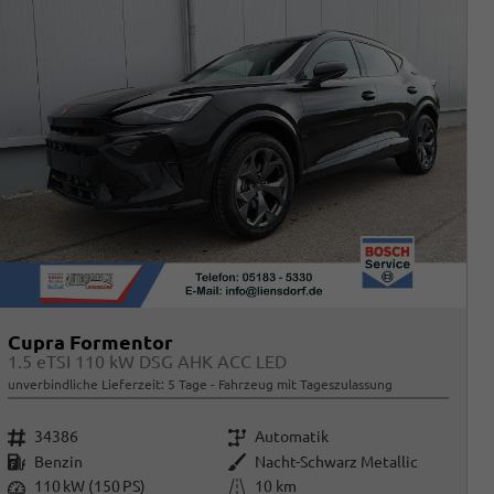
Cupra Formentor
1.5 eTSI 110 kW DSG AHK ACC LED
unverbindliche Lieferzeit:
5 Tage
Fahrzeug mit Tageszulassung
Fahrzeugnr.
Getriebe
34386
Automatik
Kraftstoff
Außenfarbe
Benzin
Nacht-Schwarz Metallic
Leistung
Kilometerstand
110 kW (150 PS)
10 km