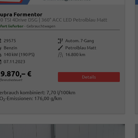
upra Formentor
.0 TSI 4Drive DSG | 360° ACC LED Petrolblau Matt
fort lieferbar
Gebrauchtwagen
rzeugnr.
Getriebe
29575
Autom. 7-Gang
raftstoff
Außenfarbe
Benzin
Petrolblau Matt
istung
Kilometerstand
140 kW (190 PS)
16.800 km
07.11.2023
9.870,– €
Details
fferenzbesteuert
erbrauch kombiniert:
7,70 l/100km
O
-Emissionen:
176,00 g/km
2