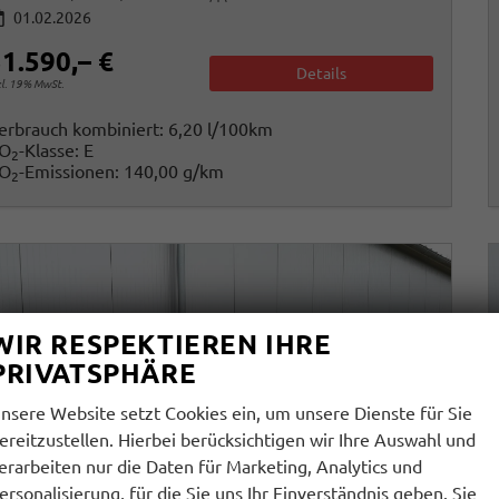
01.02.2026
1.590,– €
Details
cl. 19% MwSt.
erbrauch kombiniert:
6,20 l/100km
O
-Klasse:
E
2
O
-Emissionen:
140,00 g/km
2
WIR RESPEKTIEREN IHRE
PRIVATSPHÄRE
nsere Website setzt Cookies ein, um unsere Dienste für Sie
ereitzustellen. Hierbei berücksichtigen wir Ihre Auswahl und
erarbeiten nur die Daten für Marketing, Analytics und
ersonalisierung, für die Sie uns Ihr Einverständnis geben. Sie