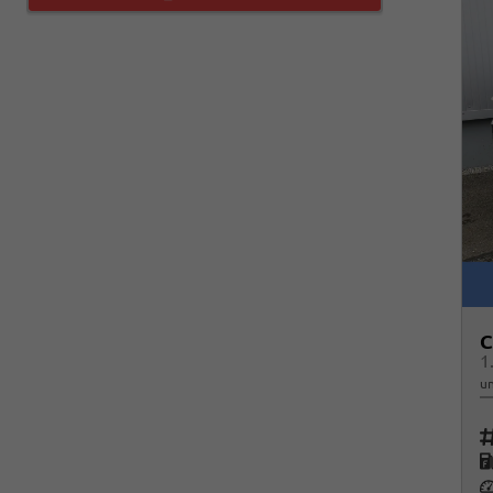
C
1
un
Fah
K
Le