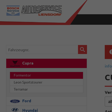
Fahrzeugnr.
Cupra
info
C
Formentor
Leon Sportstourer
Terramar
Ver
Ford
Hyundai
Ant