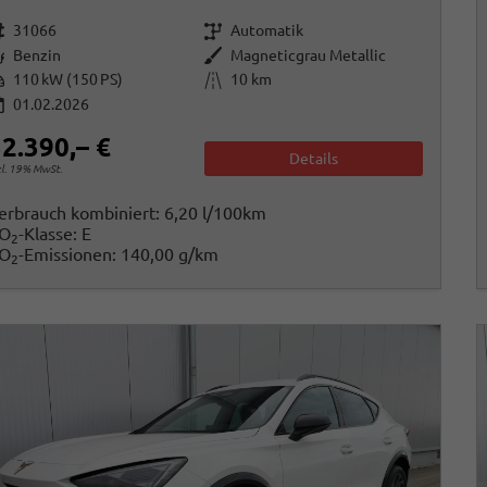
rzeugnr.
Getriebe
31066
Automatik
raftstoff
Außenfarbe
Benzin
Magneticgrau Metallic
istung
Kilometerstand
110 kW (150 PS)
10 km
01.02.2026
2.390,– €
Details
cl. 19% MwSt.
erbrauch kombiniert:
6,20 l/100km
O
-Klasse:
E
2
O
-Emissionen:
140,00 g/km
2