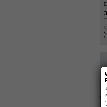
3
in
V
C
C
U
b
v
P