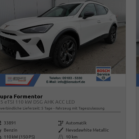
upra Formentor
.5 eTSI 110 kW DSG AHK ACC LED
verbindliche Lieferzeit:
5 Tage
Fahrzeug mit Tageszulassung
rzeugnr.
Getriebe
33891
Automatik
raftstoff
Außenfarbe
Benzin
Nevadawhite Metallic
istung
Kilometerstand
110 kW (150 PS)
10 km