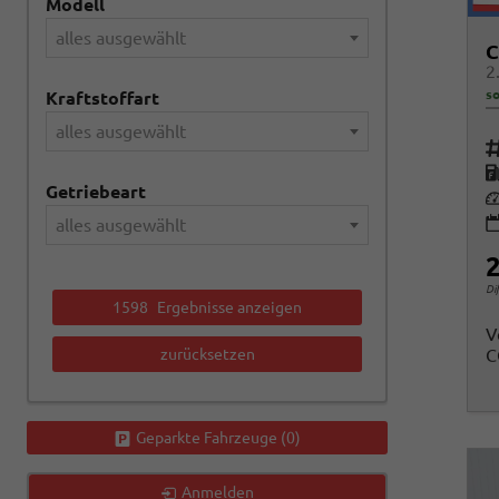
Modell
alles ausgewählt
C
2
so
Kraftstoffart
alles ausgewählt
Fah
K
Getriebeart
Le
alles ausgewählt
2
Di
1598
Ergebnisse anzeigen
V
zurücksetzen
C
Geparkte Fahrzeuge (
0
)
Anmelden