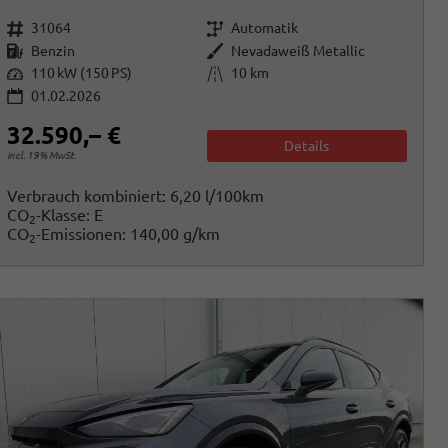
Fahrzeugnr.
Getriebe
31064
Automatik
Kraftstoff
Außenfarbe
Benzin
Nevadaweiß Metallic
Leistung
Kilometerstand
110 kW (150 PS)
10 km
01.02.2026
32.590,– €
Details
incl. 19% MwSt.
Verbrauch kombiniert:
6,20 l/100km
CO
-Klasse:
E
2
CO
-Emissionen:
140,00 g/km
2