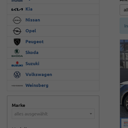
Kia
Nissan
I
Opel
Peugeot
Skoda
Suzuki
Volkswagen
Weinsberg
Marke
alles ausgewählt