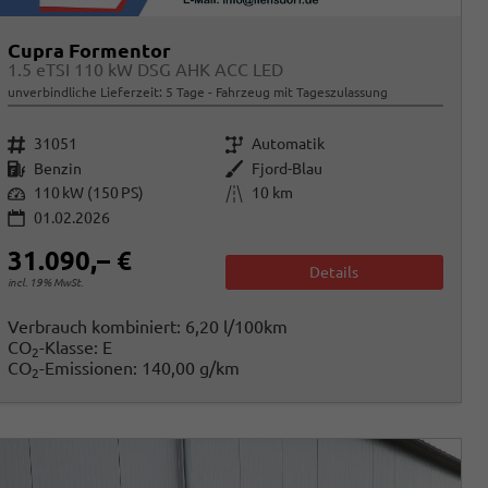
Cupra Formentor
1.5 eTSI 110 kW DSG AHK ACC LED
unverbindliche Lieferzeit:
5 Tage
Fahrzeug mit Tageszulassung
Fahrzeugnr.
Getriebe
31051
Automatik
Kraftstoff
Außenfarbe
Benzin
Fjord-Blau
Leistung
Kilometerstand
110 kW (150 PS)
10 km
01.02.2026
31.090,– €
Details
incl. 19% MwSt.
Verbrauch kombiniert:
6,20 l/100km
CO
-Klasse:
E
2
CO
-Emissionen:
140,00 g/km
2