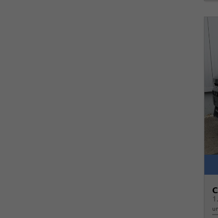
C
1
un