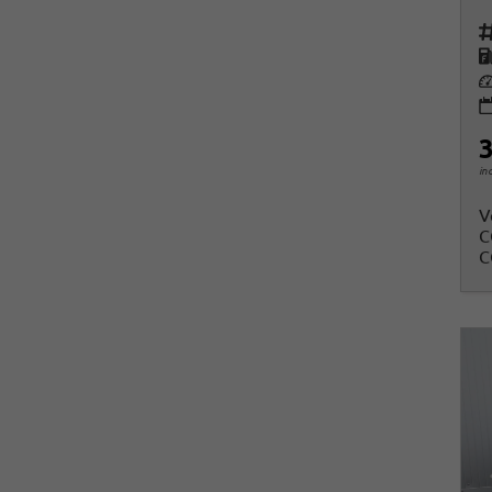
Fah
K
Le
3
in
V
C
C