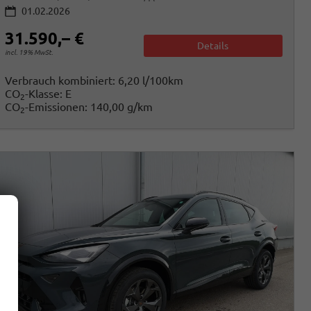
01.02.2026
31.590,– €
Details
incl. 19% MwSt.
Verbrauch kombiniert:
6,20 l/100km
CO
-Klasse:
E
2
CO
-Emissionen:
140,00 g/km
2