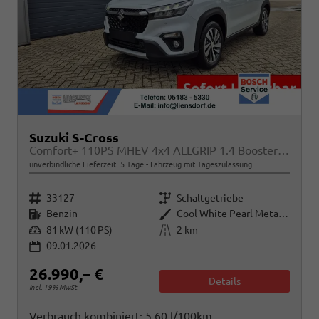
Suzuki S-Cross
Comfort+ 110PS MHEV 4x4 ALLGRIP 1.4 Boosterjet Teilleder Navi Klimaautomatik Sitzheizung ACC PDC v+h 4x Kamera Suzuki-Radio Apple CarPlay Android Auto Touchscreen 2xKeyless 17-LM
unverbindliche Lieferzeit:
5 Tage
Fahrzeug mit Tageszulassung
Fahrzeugnr.
Getriebe
33127
Schaltgetriebe
Kraftstoff
Außenfarbe
Benzin
Cool White Pearl Metallic
Leistung
Kilometerstand
81 kW (110 PS)
2 km
09.01.2026
26.990,– €
Details
incl. 19% MwSt.
Verbrauch kombiniert:
5,60 l/100km