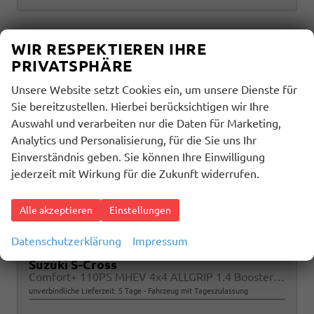
WIR RESPEKTIEREN IHRE
PRIVATSPHÄRE
Unsere Website setzt Cookies ein, um unsere Dienste für
Sie bereitzustellen. Hierbei berücksichtigen wir Ihre
Auswahl und verarbeiten nur die Daten für Marketing,
Analytics und Personalisierung, für die Sie uns Ihr
Einverständnis geben. Sie können Ihre Einwilligung
jederzeit mit Wirkung für die Zukunft widerrufen.
Alle akzeptieren
Einstellungen
Datenschutzerklärung
Impressum
Suzuki S-Cross
Comfort+ 110PS MHEV 4x4 ALLGRIP 1.4 Boosterjet Teilleder Navi Klimaautomatik Sitzheizung ACC PDC v+h 4x Kamera Suzuki-Radio Apple CarPlay Android Auto Touchscreen 2xKeyless 17-LM
unverbindliche Lieferzeit:
5 Tage
Fahrzeug mit Tageszulassung