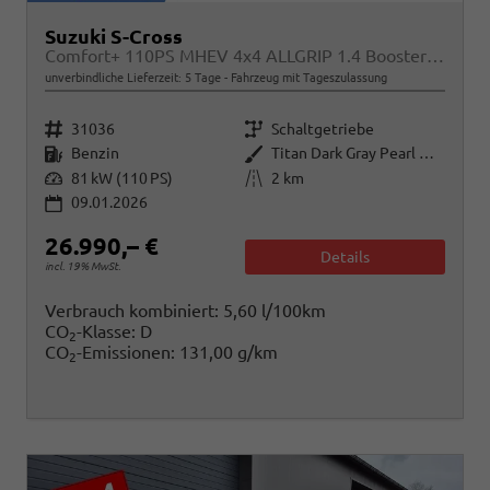
Suzuki S-Cross
Comfort+ 110PS MHEV 4x4 ALLGRIP 1.4 Boosterjet Teilleder Navi Klimaautomatik Sitzheizung ACC PDC v+h 4x Kamera Suzuki-Radio Apple CarPlay Android Auto Touchscreen 2xKeyless 17-LM
unverbindliche Lieferzeit:
5 Tage
Fahrzeug mit Tageszulassung
Fahrzeugnr.
Getriebe
31036
Schaltgetriebe
Kraftstoff
Außenfarbe
Benzin
Titan Dark Gray Pearl Metallic
Leistung
Kilometerstand
81 kW (110 PS)
2 km
09.01.2026
26.990,– €
Details
incl. 19% MwSt.
Verbrauch kombiniert:
5,60 l/100km
CO
-Klasse:
D
2
CO
-Emissionen:
131,00 g/km
2