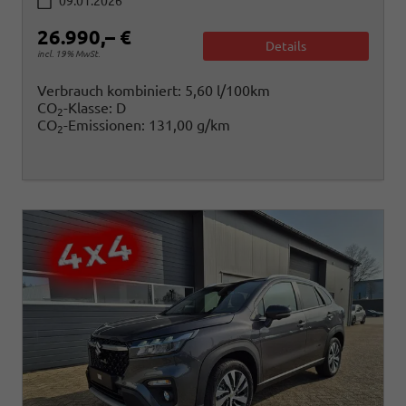
09.01.2026
26.990,– €
Details
incl. 19% MwSt.
Verbrauch kombiniert:
5,60 l/100km
CO
-Klasse:
D
2
CO
-Emissionen:
131,00 g/km
2