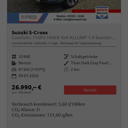
Suzuki S-Cross
Comfort+ 110PS MHEV 4x4 ALLGRIP 1.4 Boosterjet Teilleder Navi Klimaautomatik Sitzheizung ACC PDC v+h 4x Kamera Suzuki-Radio Apple CarPlay Android Auto Touchscreen 2xKeyless 17-LM
unverbindliche Lieferzeit:
5 Tage
Fahrzeug mit Tageszulassung
Fahrzeugnr.
Getriebe
32468
Schaltgetriebe
Kraftstoff
Außenfarbe
Benzin
Titan Dark Gray Pearl Metallic
Leistung
Kilometerstand
81 kW (110 PS)
2 km
09.01.2026
26.990,– €
Details
incl. 19% MwSt.
Verbrauch kombiniert:
5,60 l/100km
CO
-Klasse:
D
2
CO
-Emissionen:
131,00 g/km
2