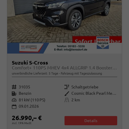
Suzuki S-Cross
Comfort+ 110PS MHEV 4x4 ALLGRIP 1.4 Boosterjet Teilleder Navi Klimaautomatik Sitzheizung ACC PDC v+h 4x Kamera Suzuki-Radio Apple CarPlay Android Auto Touchscreen 2xKeyless 17-LM
unverbindliche Lieferzeit:
5 Tage
Fahrzeug mit Tageszulassung
Fahrzeugnr.
Getriebe
31035
Schaltgetriebe
Kraftstoff
Außenfarbe
Benzin
Cosmic Black Pearl Metallic
Leistung
Kilometerstand
81 kW (110 PS)
2 km
09.01.2026
26.990,– €
Details
incl. 19% MwSt.