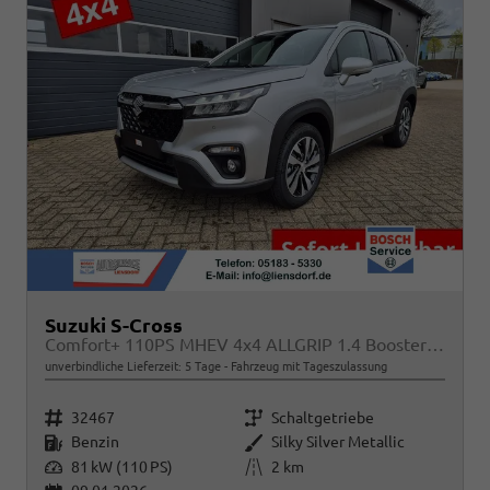
Suzuki S-Cross
Comfort+ 110PS MHEV 4x4 ALLGRIP 1.4 Boosterjet Teilleder Navi Klimaautomatik Sitzheizung ACC PDC v+h 4x Kamera Suzuki-Radio Apple CarPlay Android Auto Touchscreen 2xKeyless 17-LM
unverbindliche Lieferzeit:
5 Tage
Fahrzeug mit Tageszulassung
Fahrzeugnr.
Getriebe
32467
Schaltgetriebe
Kraftstoff
Außenfarbe
Benzin
Silky Silver Metallic
Leistung
Kilometerstand
81 kW (110 PS)
2 km