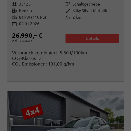
Fahrzeugnr.
Getriebe
33126
Schaltgetriebe
Kraftstoff
Außenfarbe
Benzin
Silky Silver Metallic
Leistung
Kilometerstand
81 kW (110 PS)
2 km
09.01.2026
26.990,– €
Details
incl. 19% MwSt.
Verbrauch kombiniert:
5,60 l/100km
CO
-Klasse:
D
2
CO
-Emissionen:
131,00 g/km
2