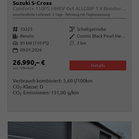
Suzuki S-Cross
Comfort+ 110PS MHEV 4x4 ALLGRIP 1.4 Boosterjet Teilleder Navi Klimaautomatik Sitzheizung ACC PDC v+h 4x Kamera Suzuki-Radio Apple CarPlay Android Auto Touchscreen 2xKeyless 17-LM
unverbindliche Lieferzeit:
5 Tage
Fahrzeug mit Tageszulassung
Fahrzeugnr.
Getriebe
33225
Schaltgetriebe
Kraftstoff
Außenfarbe
Benzin
Cosmic Black Pearl Metallic
Leistung
Kilometerstand
81 kW (110 PS)
2 km
09.01.2026
26.990,– €
Details
incl. 19% MwSt.
Verbrauch kombiniert:
5,60 l/100km
CO
-Klasse:
D
2
CO
-Emissionen:
131,00 g/km
2