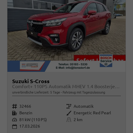
Suzuki S-Cross
Comfort+ 110PS Automatik MHEV 1.4 Boosterjet Teilleder Navi Klimaautomatik Sitzheizung ACC PDC v+h 4x Kamera Suzuki-Radio Apple CarPlay Android Auto Touchscreen 2xKeyless 17-LM
unverbindliche Lieferzeit:
5 Tage
Fahrzeug mit Tageszulassung
Fahrzeugnr.
Getriebe
32466
Automatik
Kraftstoff
Außenfarbe
Benzin
Energetic Red Pearl
Leistung
Kilometerstand
81 kW (110 PS)
2 km
17.03.2026