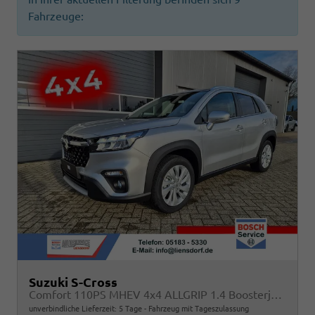
Fahrzeuge:
Suzuki S-Cross
Comfort 110PS MHEV 4x4 ALLGRIP 1.4 Boosterjet Navi Klimaautomatik Sitzheizung ACC PDC v+h Rückf.Kamera Suzuki-Radio Apple CarPlay Android Auto Touchscreen 2xKeyless 17-LM
unverbindliche Lieferzeit:
5 Tage
Fahrzeug mit Tageszulassung