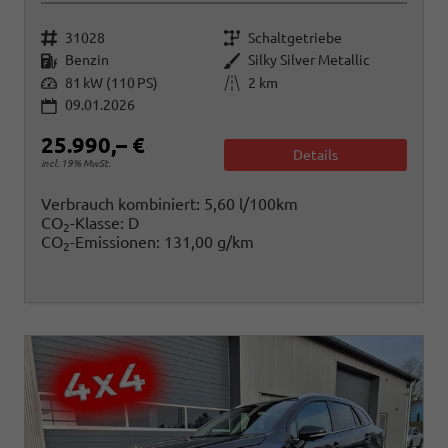
Fahrzeugnr.
Getriebe
31028
Schaltgetriebe
Kraftstoff
Außenfarbe
Benzin
Silky Silver Metallic
Leistung
Kilometerstand
81 kW (110 PS)
2 km
09.01.2026
25.990,– €
Details
incl. 19% MwSt.
Verbrauch kombiniert:
5,60 l/100km
CO
-Klasse:
D
2
CO
-Emissionen:
131,00 g/km
2