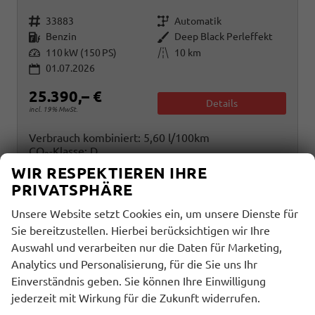
Fahrzeugnr.
Getriebe
33883
Automatik
Kraftstoff
Außenfarbe
Benzin
Deep Black Perleffekt
Leistung
Kilometerstand
110 kW (150 PS)
10 km
01.07.2026
25.390,– €
Details
incl. 19% MwSt.
Verbrauch kombiniert:
5,60 l/100km
CO
-Klasse:
D
2
CO
-Emissionen:
127,00 g/km
2
WIR RESPEKTIEREN IHRE
PRIVATSPHÄRE
Unsere Website setzt Cookies ein, um unsere Dienste für
Sie bereitzustellen. Hierbei berücksichtigen wir Ihre
Auswahl und verarbeiten nur die Daten für Marketing,
Analytics und Personalisierung, für die Sie uns Ihr
Einverständnis geben. Sie können Ihre Einwilligung
jederzeit mit Wirkung für die Zukunft widerrufen.