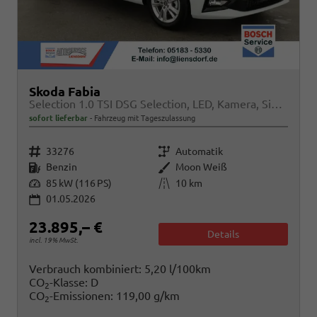
Skoda Fabia
Selection 1.0 TSI DSG Selection, LED, Kamera, Side, ACC, Winter, Ladeboden, sofort
sofort lieferbar
Fahrzeug mit Tageszulassung
Fahrzeugnr.
Getriebe
33276
Automatik
Kraftstoff
Außenfarbe
Benzin
Moon Weiß
Leistung
Kilometerstand
85 kW (116 PS)
10 km
01.05.2026
23.895,– €
Details
incl. 19% MwSt.
Verbrauch kombiniert:
5,20 l/100km
CO
-Klasse:
D
2
CO
-Emissionen:
119,00 g/km
2