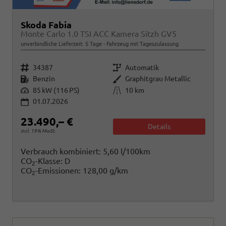
Skoda Fabia
Monte Carlo 1.0 TSI ACC Kamera Sitzh GV5
unverbindliche Lieferzeit:
5 Tage
Fahrzeug mit Tageszulassung
Fahrzeugnr.
Getriebe
34387
Automatik
Kraftstoff
Außenfarbe
Benzin
Graphitgrau Metallic
Leistung
Kilometerstand
85 kW (116 PS)
10 km
01.07.2026
23.490,– €
Details
incl. 19% MwSt.
Verbrauch kombiniert:
5,60 l/100km
CO
-Klasse:
D
2
CO
-Emissionen:
128,00 g/km
2