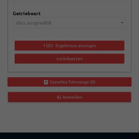
Getriebeart
alles ausgewählt
1583
Ergebnisse anzeigen
zurücksetzen
Geparkte Fahrzeuge (
0
)
Anmelden