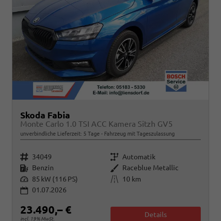
Skoda Fabia
Monte Carlo 1.0 TSI ACC Kamera Sitzh GV5
unverbindliche Lieferzeit:
5 Tage
Fahrzeug mit Tageszulassung
Fahrzeugnr.
Getriebe
34049
Automatik
Kraftstoff
Außenfarbe
Benzin
Raceblue Metallic
Leistung
Kilometerstand
85 kW (116 PS)
10 km
01.07.2026
23.490,– €
Details
incl. 19% MwSt.