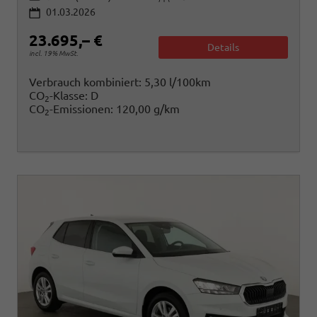
01.03.2026
23.695,– €
Details
incl. 19% MwSt.
Verbrauch kombiniert:
5,30 l/100km
CO
-Klasse:
D
2
CO
-Emissionen:
120,00 g/km
2