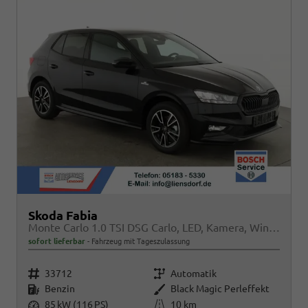
Skoda Fabia
Monte Carlo 1.0 TSI DSG Carlo, LED, Kamera, Winter, 4 J.-Garantie
sofort lieferbar
Fahrzeug mit Tageszulassung
Fahrzeugnr.
Getriebe
33712
Automatik
Kraftstoff
Außenfarbe
Benzin
Black Magic Perleffekt
Leistung
Kilometerstand
85 kW (116 PS)
10 km