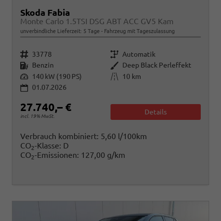
Skoda Fabia
Monte Carlo 1.5TSI DSG ABT ACC GV5 Kam
unverbindliche Lieferzeit:
5 Tage
Fahrzeug mit Tageszulassung
Fahrzeugnr.
Getriebe
33778
Automatik
Kraftstoff
Außenfarbe
Benzin
Deep Black Perleffekt
Leistung
Kilometerstand
140 kW (190 PS)
10 km
01.07.2026
27.740,– €
Details
incl. 19% MwSt.
Verbrauch kombiniert:
5,60 l/100km
CO
-Klasse:
D
2
CO
-Emissionen:
127,00 g/km
2