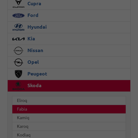
Cupra
Ford
Hyundai
Kia
Nissan
Opel
Peugeot
Skoda
Elroq
Fabia
Kamiq
Karoq
Kodiaq