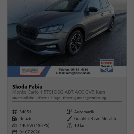
Skoda Fabia
Monte Carlo 1.5TSI DSG ABT ACC GV5 Kam
unverbindliche Lieferzeit:
5 Tage
Fahrzeug mit Tageszulassung
Fahrzeugnr.
Getriebe
34051
Automatik
Kraftstoff
Außenfarbe
Benzin
Graphite-Grau Metallic
Leistung
Kilometerstand
140 kW (190 PS)
10 km
01.07.2026