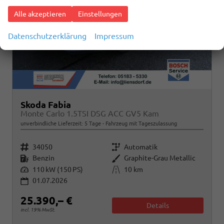
Alle akzeptieren
Einstellungen
Datenschutzerklärung
Impressum
Skoda Fabia
Monte Carlo 1.5TSI DSG ACC GV5 Kam
unverbindliche Lieferzeit:
5 Tage
Fahrzeug mit Tageszulassung
Fahrzeugnr.
Getriebe
34050
Automatik
Kraftstoff
Außenfarbe
Benzin
Graphite-Grau Metallic
Leistung
Kilometerstand
110 kW (150 PS)
10 km
01.07.2026
25.390,– €
Details
incl. 19% MwSt.