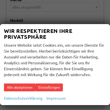
alles ausgewählt
Modell
alles ausgewählt
WIR RESPEKTIEREN IHRE
PRIVATSPHÄRE
Kraftstoffart
Unsere Website setzt Cookies ein, um unsere Dienste für
alles ausgewählt
Sie bereitzustellen. Hierbei berücksichtigen wir Ihre
Auswahl und verarbeiten nur die Daten für Marketing,
Getriebeart
Analytics und Personalisierung, für die Sie uns Ihr
Einverständnis geben. Sie können Ihre Einwilligung
alles ausgewählt
jederzeit mit Wirkung für die Zukunft widerrufen.
1599
Ergebnisse anzeigen
Alle akzeptieren
Einstellungen
zurücksetzen
Datenschutzerklärung
Impressum