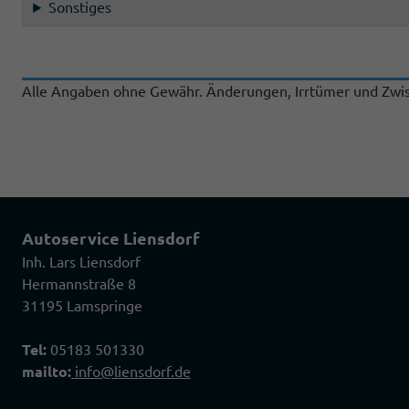
Sonstiges
Alle Angaben ohne Gewähr. Änderungen, Irrtümer und Zwis
Autoservice Liensdorf
Inh. Lars Liensdorf
Hermannstraße 8
31195 Lamspringe
Tel:
05183 501330
mailto:
info@liensdorf.de