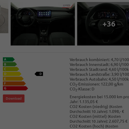
+36
Verbrauch kombiniert:
4,70 l/10
Verbrauch Innenstadt:
6,90 l/10
Verbrauch Stadtrand:
4,60 l/100
Verbrauch Landstraße:
3,90 l/10
Verbrauch Autobahn:
4,50 l/100
CO
-Emissionen:
122,00 g/km
2
CO
-Klasse:
D
2
Energiekosten bei 15.000 km pr
Download
Jahr:
1.135,05 €
CO2 Kosten (niedrig)
(Kosten
:
1.098,- €
Durchschnitt 10 Jahre)
CO2 Kosten (mittel)
(Kosten
:
2.607,75 €
Durchschnitt 10 Jahre)
CO2 Kosten (hoch)
(Kosten