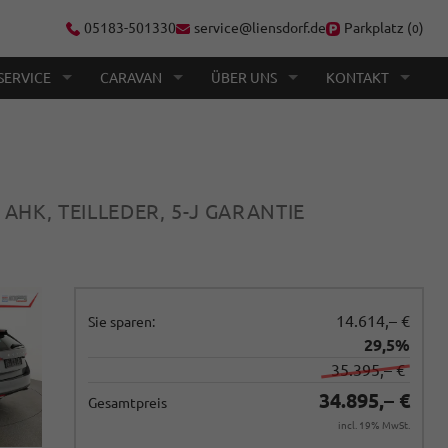
05183-501330
service@liensdorf.de
Parkplatz (
)
0
SERVICE
CARAVAN
ÜBER UNS
KONTAKT
 AHK, TEILLEDER, 5-J GARANTIE
14.614,– €
Sie sparen:
29,5%
35.395,– €
34.895,– €
Gesamtpreis
incl. 19% MwSt.