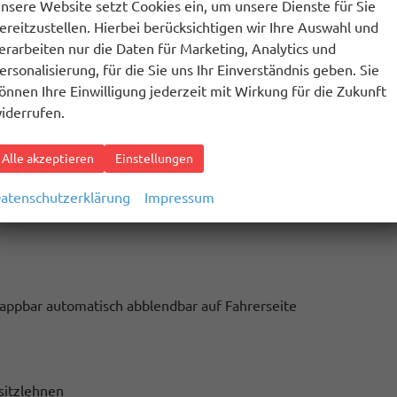
nsere Website setzt Cookies ein, um unsere Dienste für Sie
 Fahrzeuge, Fu~g{nger und Radfahrer
ereitzustellen. Hierbei berücksichtigen wir Ihre Auswahl und
erarbeiten nur die Daten für Marketing, Analytics und
ersonalisierung, für die Sie uns Ihr Einverständnis geben. Sie
önnen Ihre Einwilligung jederzeit mit Wirkung für die Zukunft
iderrufen.
assistent
Alle akzeptieren
Einstellungen
 (ISA)
atenschutzerklärung
Impressum
onic)
klappbar automatisch abblendbar auf Fahrerseite
sitzlehnen