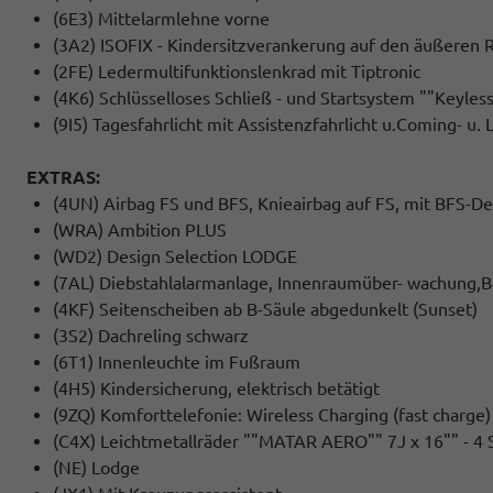
(6E3) Mittelarmlehne vorne
(3A2) ISOFIX - Kindersitzverankerung auf den äußeren R
(2FE) Ledermultifunktionslenkrad mit Tiptronic
(4K6) Schlüsselloses Schließ - und Startsystem ""Keyle
(9I5) Tagesfahrlicht mit Assistenzfahrlicht u.Coming- u
EXTRAS:
(4UN) Airbag FS und BFS, Knieairbag auf FS, mit BFS-De
(WRA) Ambition PLUS
(WD2) Design Selection LODGE
(7AL) Diebstahlalarmanlage, Innenraumüber- wachung,
(4KF) Seitenscheiben ab B-Säule abgedunkelt (Sunset)
(3S2) Dachreling schwarz
(6T1) Innenleuchte im Fußraum
(4H5) Kindersicherung, elektrisch betätigt
(9ZQ) Komforttelefonie: Wireless Charging (fast char
(C4X) Leichtmetallräder ""MATAR AERO"" 7J x 16"" - 4 S
(NE) Lodge