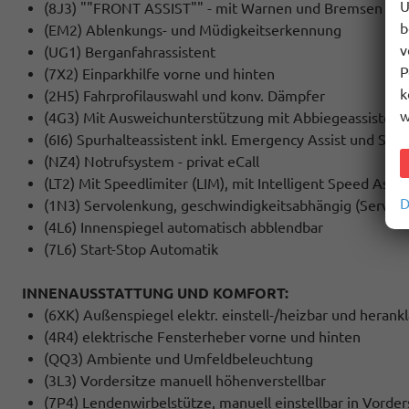
U
(8J3) ""FRONT ASSIST"" - mit Warnen und Bremsen auf
b
(EM2) Ablenkungs- und Müdigkeitserkennung
v
(UG1) Berganfahrassistent
P
(7X2) Einparkhilfe vorne und hinten
k
(2H5) Fahrprofilauswahl und konv. Dämpfer
w
(4G3) Mit Ausweichunterstützung mit Abbiegeassistent
(6I6) Spurhalteassistent inkl. Emergency Assist und Stau
(NZ4) Notrufsystem - privat eCall
(LT2) Mit Speedlimiter (LIM), mit Intelligent Speed Assist
D
(1N3) Servolenkung, geschwindigkeitsabhängig (Servotr
(4L6) Innenspiegel automatisch abblendbar
(7L6) Start-Stop Automatik
INNENAUSSTATTUNG UND KOMFORT:
(6XK) Außenspiegel elektr. einstell-/heizbar und heran
(4R4) elektrische Fensterheber vorne und hinten
(QQ3) Ambiente und Umfeldbeleuchtung
(3L3) Vordersitze manuell höhenverstellbar
(7P4) Lendenwirbelstütze, manuell einstellbar in Vorder