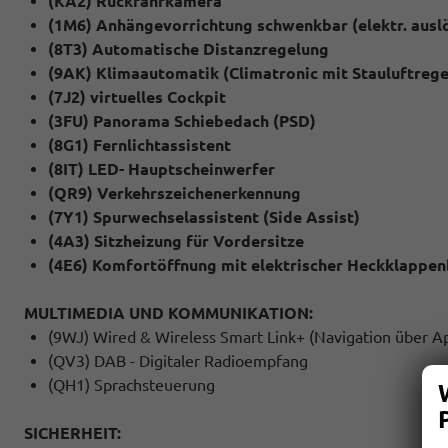
(KA2) Rückfahrkamera
(1M6) Anhängevorrichtung schwenkbar (elektr. ausl
(8T3) Automatische Distanzregelung
(9AK) Klimaautomatik (Climatronic mit Stauluftrege
(7J2) virtuelles Cockpit
(3FU) Panorama Schiebedach (PSD)
(8G1) Fernlichtassistent
(8IT) LED- Hauptscheinwerfer
(QR9) Verkehrszeichenerkennung
(7Y1) Spurwechselassistent (Side Assist)
(4A3) Sitzheizung für Vordersitze
(4E6) Komfortöffnung mit elektrischer Heckklappen
MULTIMEDIA UND KOMMUNIKATION:
(9WJ) Wired & Wireless Smart Link+ (Navigation über A
(QV3) DAB - Digitaler Radioempfang
(QH1) Sprachsteuerung
SICHERHEIT: