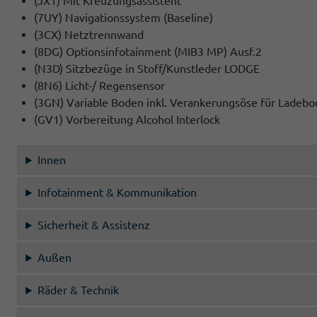
(JX1) Mit Kreuzungsassistent
(7UY) Navigationssystem (Baseline)
(3CX) Netztrennwand
(8DG) Optionsinfotainment (MIB3 MP) Ausf.2
(N3D) Sitzbezüge in Stoff/Kunstleder LODGE
(8N6) Licht-/ Regensensor
(3GN) Variable Boden inkl. Verankerungsöse für Ladebo
(GV1) Vorbereitung Alcohol Interlock
Innen
Infotainment & Kommunikation
Sicherheit & Assistenz
Außen
Räder & Technik