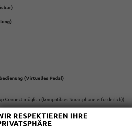
ösbar)
lung)
bedienung (Virtuelles Pedal)
pp Connect möglich (kompatibles Smartphone erforderlich))
WIR RESPEKTIEREN IHRE
PRIVATSPHÄRE