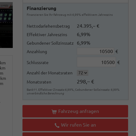
Finanzierung
Finanzieren Sie Ihr Fahrzeug mit 6,99% effektivem Jahreszins
24.395,– €
Nettodarlehensbetrag
6,99%
Effektiver Jahreszins
6,99%
Gebundener Sollzinssatz
€
Anzahlung
€
Schlussrate
0km
0km
Anzahl der Monatsraten
km
0km
298,– €
Monatsraten
km
Bank11. Effektiver Zinssatz:6,99%, Gebundener Sollzinssatz: 6,99%
unverbindliche Berechnung
o
Fahrzeug anfragen
Wir rufen Sie an