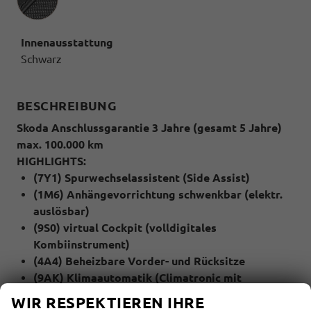
Innenausstattung
Schwarz
BESCHREIBUNG
Skoda Anschlussgarantie 3 Jahre (gesamt 5 Jahre)
max. 100.000 km
HIGHLIGHTS:
(7Y1) Spurwechselassistent (Side Assist)
(1M6) Anhängevorrichtung schwenkbar (elektr.
auslösbar)
(9S0) virtual Cockpit (volldigitales
Kombiinstrument)
(4A4) Beheizbare Vorder- und Rücksitze
(9AK) Klimaautomatik (Climatronic mit
Stauluftregelung)
WIR RESPEKTIEREN IHRE