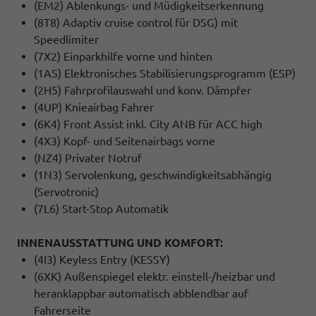
(EM2) Ablenkungs- und Müdigkeitserkennung
(8T8) Adaptiv cruise control für DSG) mit
Speedlimiter
(7X2) Einparkhilfe vorne und hinten
(1AS) Elektronisches Stabilisierungsprogramm (ESP)
(2H5) Fahrprofilauswahl und konv. Dämpfer
(4UP) Knieairbag Fahrer
(6K4) Front Assist inkl. City ANB für ACC high
(4X3) Kopf- und Seitenairbags vorne
(NZ4) Privater Notruf
(1N3) Servolenkung, geschwindigkeitsabhängig
(Servotronic)
(7L6) Start-Stop Automatik
INNENAUSSTATTUNG UND KOMFORT:
(4I3) Keyless Entry (KESSY)
(6XK) Außenspiegel elektr. einstell-/heizbar und
heranklappbar automatisch abblendbar auf
Fahrerseite