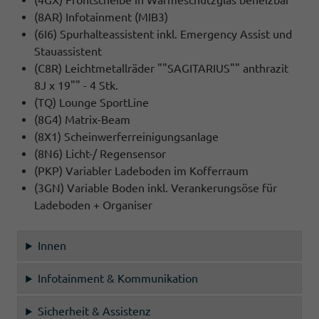
(4GX) Frontscheibe in Wärmeschutzglas beheizbar
(8AR) Infotainment (MIB3)
(6I6) Spurhalteassistent inkl. Emergency Assist und
Stauassistent
(C8R) Leichtmetallräder ""SAGITARIUS"" anthrazit
8J x 19"" - 4 Stk.
(TQ) Lounge SportLine
(8G4) Matrix-Beam
(8X1) Scheinwerferreinigungsanlage
(8N6) Licht-/ Regensensor
(PKP) Variabler Ladeboden im Kofferraum
(3GN) Variable Boden inkl. Verankerungsöse für
Ladeboden + Organiser
Innen
Infotainment & Kommunikation
Sicherheit & Assistenz