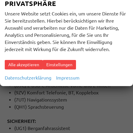
(8IU) LED- Hauptscheinwerfer mit variabler
PRIVATSPHÄRE
Lichtverteilung
Unsere Website setzt Cookies ein, um unsere Dienste für
(KA2) Rückfahrkamera
Sie bereitzustellen. Hierbei berücksichtigen wir Ihre
(4E6) Komfortöffnung mit elektrischer
Auswahl und verarbeiten nur die Daten für Marketing,
Heckklappenbedienung (Virtuelles Pedal)
Analytics und Personalisierung, für die Sie uns Ihr
(QR9) Verkehrszeichenerkennung
Einverständnis geben. Sie können Ihre Einwilligung
jederzeit mit Wirkung für die Zukunft widerrufen.
MULTIMEDIA UND KOMMUNIKATION:
(QV3) DAB - Digitaler Radioempfang
(9WJ) Wired & Wireless Smart Link+ (Navigation
Alle akzeptieren
Einstellungen
über App Connect möglich (kompatibles
Datenschutzerklärung
Impressum
Smartphone erforderlich))
(U9C) 2 USB-C Anschlüsse vorne und 2 hinten
(9ZV) Komfort Telefonie, BT, Kopplebox
(7UT) Navigationssystem
(QH1) Sprachsteuerung
SICHERHEIT:
(UG1) Berganfahrassistent