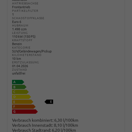
ANTRIEBSACHSE
Frontantrieb
PARTIKELFILTER
1
SCHADSTOFFKLASSE
Euro 6
HUBRAUM
1.498 ccm
LEISTUNG
110 kW (150 PS)
KRAFTSTOFF
Benzin
KATEGORIE
SUV/Geländewagen/Pickup
KILOMETERSTAND
10 km
ERSTZULASSUNG
01.04.2026
ZUSTAND
unfallfrei
Verbrauch kombiniert:
6,30 l/100km
Verbrauch Innenstadt:
8,10 l/100km
Verbrauch Stadtrand:
6,20 l/100km