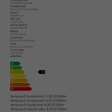
Schaltgetriebe
ANTRIEBSACHSE
Frontantrieb
SCHADSTOFFKLASSE
Euro 6
HUBRAUM
999 ccm
LEISTUNG
70 kW (95 PS)
KRAFTSTOFF
Benzin
KATEGORIE
Limousine
KILOMETERSTAND
2 km
ERSTZULASSUNG
23.03.2026
ZUSTAND
unfallfrei
Verbrauch kombiniert:
5,00 l/100km
Verbrauch Innenstadt:
6,50 l/100km
Verbrauch Stadtrand:
4,90 l/100km
Verbrauch Landstraße:
4,30 l/100km