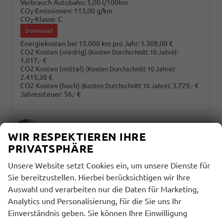
Verbrauch Autobahn:
5,00 l/100km
CO
-Emissionen:
113,00 g/km
2
CO
-Klasse:
C
2
Download
Energiekosten bei 15.000 km pro Jahr:
1.308,00 €
CO2 Kosten (niedrig)
:
(Kosten Durchschnitt 10 Jahre)
1.017,- €
CO2 Kosten (mittel)
:
(Kosten Durchschnitt 10 Jahre)
2.415,38 €
CO2 Kosten (hoch)
:
3.729,- €
(Kosten Durchschnitt 10 Jahre)
Jahressteuer:
56,- €
WIR RESPEKTIEREN IHRE
PRIVATSPHÄRE
Außenfarbe
Unsere Website setzt Cookies ein, um unsere Dienste für
Smokey Diamond-Silber Metallic
Sie bereitzustellen. Hierbei berücksichtigen wir Ihre
Auswahl und verarbeiten nur die Daten für Marketing,
Analytics und Personalisierung, für die Sie uns Ihr
Innenausstattung
Einverständnis geben. Sie können Ihre Einwilligung
Andere