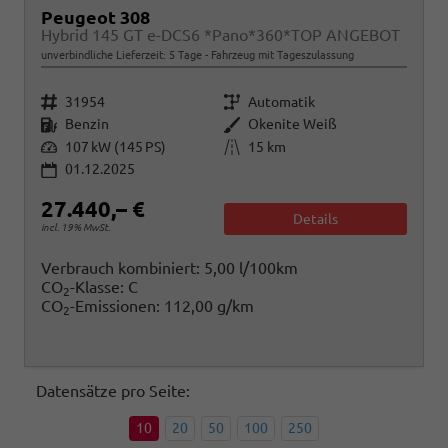
Peugeot 308
Hybrid 145 GT e-DCS6 *Pano*360*TOP ANGEBOT
unverbindliche Lieferzeit:
5 Tage
Fahrzeug mit Tageszulassung
Fahrzeugnr.
Getriebe
31954
Automatik
Kraftstoff
Außenfarbe
Benzin
Okenite Weiß
Leistung
Kilometerstand
107 kW (145 PS)
15 km
01.12.2025
27.440,– €
Details
incl. 19% MwSt.
Verbrauch kombiniert:
5,00 l/100km
CO
-Klasse:
C
2
CO
-Emissionen:
112,00 g/km
2
Datensätze pro Seite:
10
20
50
100
250