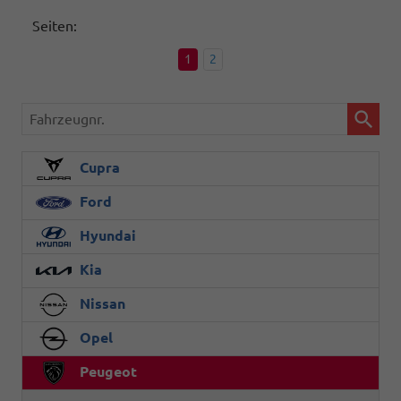
Seiten:
1
2
Fahrzeugnr.
Cupra
Ford
Hyundai
Kia
Nissan
Opel
Peugeot