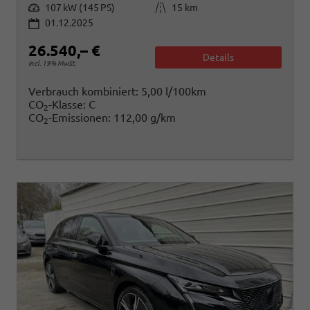
Leistung
Kilometerstand
107 kW (145 PS)
15 km
01.12.2025
26.540,– €
Details
incl. 19% MwSt.
Verbrauch kombiniert:
5,00 l/100km
CO
-Klasse:
C
2
CO
-Emissionen:
112,00 g/km
2