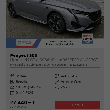
Peugeot 308
Hybrid 145 GT e-DCS6 *Pano*360*TOP ANGEBOT
unverbindliche Lieferzeit:
5 Tage
Fahrzeug mit Tageszulassung
Fahrzeugnr.
Getriebe
31944
Automatik
Kraftstoff
Außenfarbe
Benzin
Artense Grau
Leistung
Kilometerstand
107 kW (145 PS)
25 km
01.12.2025
27.440,– €
Details
incl. 19% MwSt.