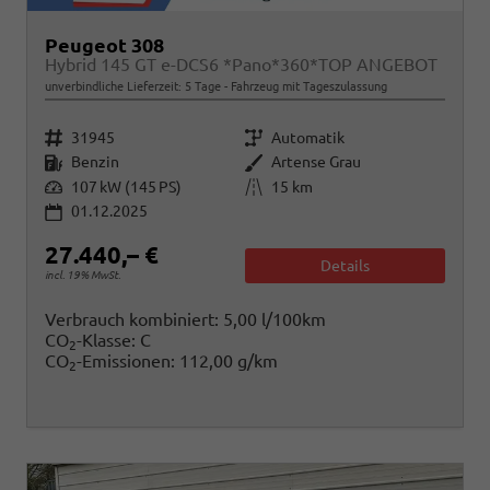
Peugeot 308
Hybrid 145 GT e-DCS6 *Pano*360*TOP ANGEBOT
unverbindliche Lieferzeit:
5 Tage
Fahrzeug mit Tageszulassung
Fahrzeugnr.
Getriebe
31945
Automatik
Kraftstoff
Außenfarbe
Benzin
Artense Grau
Leistung
Kilometerstand
107 kW (145 PS)
15 km
01.12.2025
27.440,– €
Details
incl. 19% MwSt.
Verbrauch kombiniert:
5,00 l/100km
CO
-Klasse:
C
2
CO
-Emissionen:
112,00 g/km
2