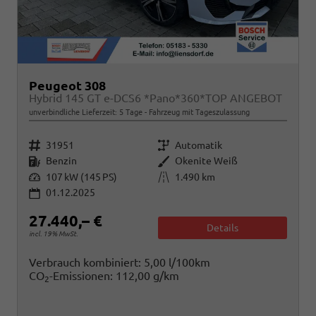
Peugeot 308
Hybrid 145 GT e-DCS6 *Pano*360*TOP ANGEBOT
unverbindliche Lieferzeit:
5 Tage
Fahrzeug mit Tageszulassung
Fahrzeugnr.
Getriebe
31951
Automatik
Kraftstoff
Außenfarbe
Benzin
Okenite Weiß
Leistung
Kilometerstand
107 kW (145 PS)
1.490 km
01.12.2025
27.440,– €
Details
incl. 19% MwSt.
Verbrauch kombiniert:
5,00 l/100km
CO
-Emissionen:
112,00 g/km
2