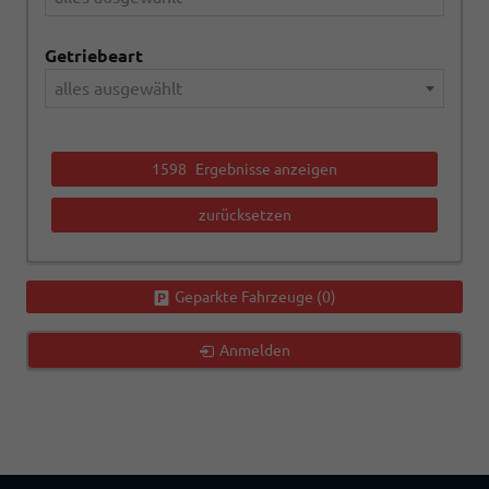
Getriebeart
alles ausgewählt
1598
Ergebnisse anzeigen
zurücksetzen
Geparkte Fahrzeuge (
0
)
Anmelden