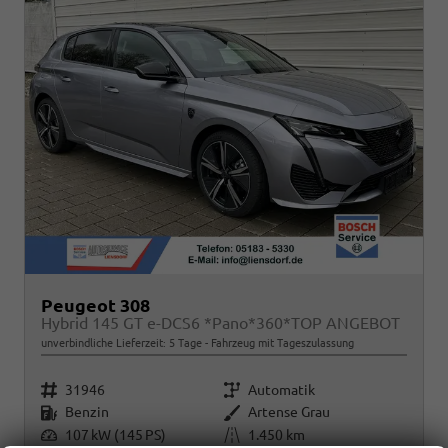
Peugeot 308
Hybrid 145 GT e-DCS6 *Pano*360*TOP ANGEBOT
unverbindliche Lieferzeit:
5 Tage
Fahrzeug mit Tageszulassung
Fahrzeugnr.
Getriebe
31946
Automatik
Kraftstoff
Außenfarbe
Benzin
Artense Grau
Leistung
Kilometerstand
107 kW (145 PS)
1.450 km