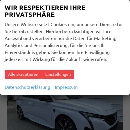
01.12.2025
WIR RESPEKTIEREN IHRE
27.440,– €
PRIVATSPHÄRE
Details
incl. 19% MwSt.
Unsere Website setzt Cookies ein, um unsere Dienste für
Sie bereitzustellen. Hierbei berücksichtigen wir Ihre
Verbrauch kombiniert:
5,00 l/100km
CO
-Emissionen:
112,00 g/km
Auswahl und verarbeiten nur die Daten für Marketing,
2
Analytics und Personalisierung, für die Sie uns Ihr
Einverständnis geben. Sie können Ihre Einwilligung
jederzeit mit Wirkung für die Zukunft widerrufen.
Alle akzeptieren
Einstellungen
Datenschutzerklärung
Impressum