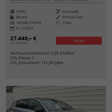
Fahrzeugnr.
Getriebe
31943
Automatik
Kraftstoff
Außenfarbe
Benzin
Artense Grau
Leistung
Kilometerstand
107 kW (145 PS)
15 km
01.12.2025
27.440,– €
Details
incl. 19% MwSt.
Verbrauch kombiniert:
5,00 l/100km
CO
-Klasse:
C
2
CO
-Emissionen:
112,00 g/km
2