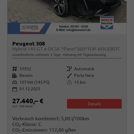
Peugeot 308
Hybrid 145 GT e-DCS6 *Pano*360*TOP ANGEBOT
unverbindliche Lieferzeit:
5 Tage
Fahrzeug mit Tageszulassung
Fahrzeugnr.
Getriebe
31932
Automatik
Kraftstoff
Außenfarbe
Benzin
Perla Nera
Leistung
Kilometerstand
107 kW (145 PS)
15 km
01.12.2025
27.440,– €
Details
incl. 19% MwSt.
Verbrauch kombiniert:
5,00 l/100km
CO
-Klasse:
C
2
CO
-Emissionen:
112,00 g/km
2