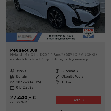
Peugeot 308
Hybrid 145 GT e-DCS6 *Pano*360*TOP ANGEBOT
unverbindliche Lieferzeit:
5 Tage
Fahrzeug mit Tageszulassung
Fahrzeugnr.
Getriebe
31953
Automatik
Kraftstoff
Außenfarbe
Benzin
Okenite Weiß
Leistung
Kilometerstand
107 kW (145 PS)
15 km
01.12.2025
27.440,– €
Details
incl. 19% MwSt.