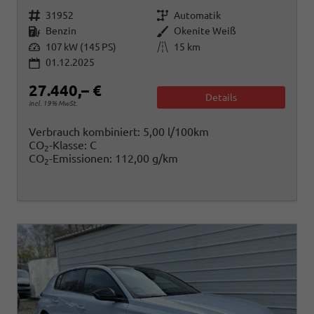
Fahrzeugnr.
Getriebe
31952
Automatik
Kraftstoff
Außenfarbe
Benzin
Okenite Weiß
Leistung
Kilometerstand
107 kW (145 PS)
15 km
01.12.2025
27.440,– €
Details
incl. 19% MwSt.
Verbrauch kombiniert:
5,00 l/100km
CO
-Klasse:
C
2
CO
-Emissionen:
112,00 g/km
2