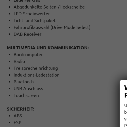
Abgedunkelte Seiten-/Heckscheibe
LED-Scheinwerfer
Licht- und Sichtpaket
Fahrprofilauswahl (Drive Mode Select)
DAB Receiver
MULTIMEDIA UND KOMMUNIKATION:
Bordcomputer
Radio
Freisprecheinrichtung
Induktions-Ladestation
Bluetooth
USB Anschluss
Touchscreen
U
SICHERHEIT:
b
ABS
v
ESP
P