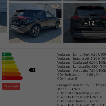
+12
Verbrauch kombiniert:
6,20 l/10
Verbrauch Innenstadt:
5,20 l/10
Verbrauch Stadtrand:
6,00 l/100
Verbrauch Landstraße:
4,90 l/10
Verbrauch Autobahn:
7,80 l/100
CO
-Emissionen:
141,00 g/km
2
CO
-Klasse:
E
2
Energiekosten bei 15.000 km pr
Download
Jahr:
1.621,92 €
CO2 Kosten (niedrig)
(Kosten
:
1.269,- €
Durchschnitt 10 Jahre)
CO2 Kosten (mittel)
(Kosten
:
3.013,88 €
Durchschnitt 10 Jahre)