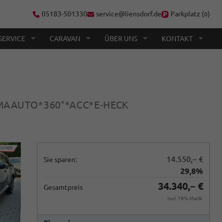
05183-501330
service@liensdorf.de
Parkplatz (
)
0
SERVICE
CARAVAN
ÜBER UNS
KONTAKT
MAAUTO*360°*ACC*E-HECK
14.550,– €
Sie sparen:
29,8%
34.340,– €
Gesamtpreis
incl. 19% MwSt.