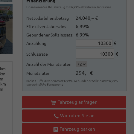
Finanzierung
Finanzieren Sie Ihr Fahrzeug mit 6,99% effektivem Jahreszins
24.040,– €
Nettodarlehensbetrag
6,99%
Effektiver Jahreszins
6,99%
Gebundener Sollzinssatz
€
Anzahlung
€
Schlussrate
Anzahl der Monatsraten
0km
294,– €
Monatsraten
0km
km
Bank11. Effektiver Zinssatz:6,99%, Gebundener Sollzinssatz: 6,99%
0km
unverbindliche Berechnung
km
Fahrzeug anfragen
o
Wir rufen Sie an
Fahrzeug parken