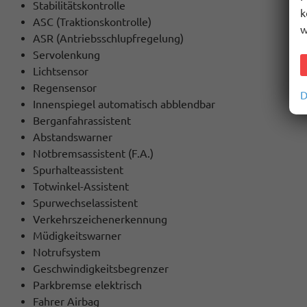
Stabilitätskontrolle
k
ASC (Traktionskontrolle)
w
ASR (Antriebsschlupfregelung)
Servolenkung
Lichtsensor
Regensensor
D
Innenspiegel automatisch abblendbar
Berganfahrassistent
Abstandswarner
Notbremsassistent (F.A.)
Spurhalteassistent
Totwinkel-Assistent
Spurwechselassistent
Verkehrszeichenerkennung
Müdigkeitswarner
Notrufsystem
Geschwindigkeitsbegrenzer
Parkbremse elektrisch
Fahrer Airbag