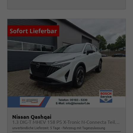
Nissan Qashqai
1.3 DIG-T MHEV 158 PS X-Tronic N-Connecta Teil-Leder PanoGlasdach Klimaautomatik Sitzheizung Lenkradheizung Navi ACC PDC v+h 360°Kamera DAB Bluetooth Touchscreen Apple CarPlay Android Auto 18"LM
unverbindliche Lieferzeit:
5 Tage
Fahrzeug mit Tageszulassung