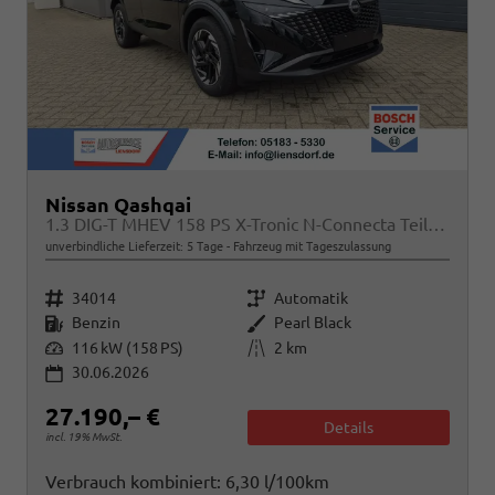
Nissan Qashqai
1.3 DIG-T MHEV 158 PS X-Tronic N-Connecta Teil-Leder PanoGlasdach Klimaautomatik Sitzheizung Lenkradheizung Navi ACC PDC v+h 360°Kamera DAB Bluetooth Touchscreen Apple CarPlay Android Auto 18"LM
unverbindliche Lieferzeit:
5 Tage
Fahrzeug mit Tageszulassung
Fahrzeugnr.
Getriebe
34014
Automatik
Kraftstoff
Außenfarbe
Benzin
Pearl Black
Leistung
Kilometerstand
116 kW (158 PS)
2 km
30.06.2026
27.190,– €
Details
incl. 19% MwSt.
Verbrauch kombiniert:
6,30 l/100km