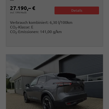
27.190,– €
Details
incl. 19% MwSt.
Verbrauch kombiniert:
6,30 l/100km
CO
-Klasse:
E
2
CO
-Emissionen:
141,00 g/km
2