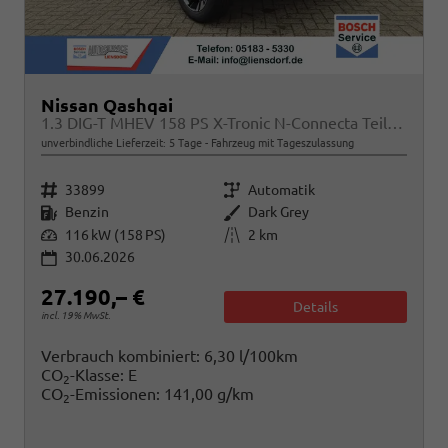
Nissan Qashqai
1.3 DIG-T MHEV 158 PS X-Tronic N-Connecta Teil-Leder PanoGlasdach Klimaautomatik Sitzheizung Lenkradheizung Navi ACC PDC v+h 360°Kamera DAB Bluetooth Touchscreen Apple CarPlay Android Auto 18"LM
unverbindliche Lieferzeit:
5 Tage
Fahrzeug mit Tageszulassung
Fahrzeugnr.
Getriebe
33899
Automatik
Kraftstoff
Außenfarbe
Benzin
Dark Grey
Leistung
Kilometerstand
116 kW (158 PS)
2 km
30.06.2026
27.190,– €
Details
incl. 19% MwSt.
Verbrauch kombiniert:
6,30 l/100km
CO
-Klasse:
E
2
CO
-Emissionen:
141,00 g/km
2