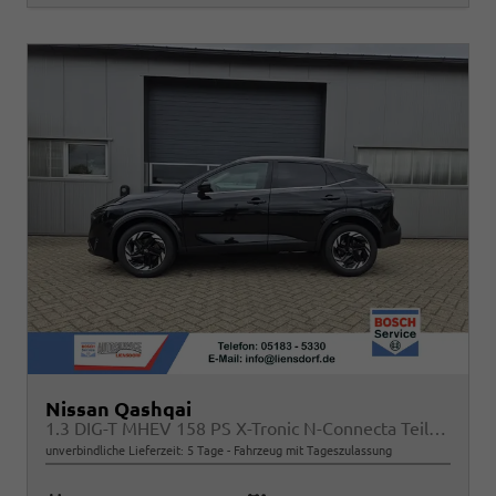
Nissan Qashqai
1.3 DIG-T MHEV 158 PS X-Tronic N-Connecta Teil-Leder PanoGlasdach Klimaautomatik Sitzheizung Lenkradheizung Navi ACC PDC v+h 360°Kamera DAB Bluetooth Touchscreen Apple CarPlay Android Auto 18"LM
unverbindliche Lieferzeit:
5 Tage
Fahrzeug mit Tageszulassung