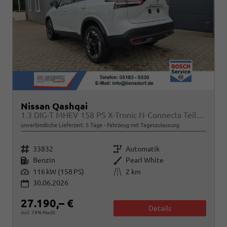
Nissan Qashqai
1.3 DIG-T MHEV 158 PS X-Tronic N-Connecta Teil-Leder PanoGlasdach Klimaautomatik Sitzheizung Lenkradheizung Navi ACC PDC v+h 360°Kamera DAB Bluetooth Touchscreen Apple CarPlay Android Auto 18"LM
unverbindliche Lieferzeit:
5 Tage
Fahrzeug mit Tageszulassung
Fahrzeugnr.
Getriebe
33832
Automatik
Kraftstoff
Außenfarbe
Benzin
Pearl White
Leistung
Kilometerstand
116 kW (158 PS)
2 km
30.06.2026
27.190,– €
Details
incl. 19% MwSt.