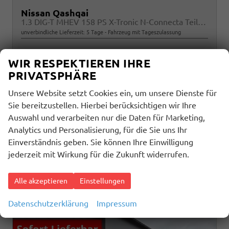
Nissan Qashqai
1.3 DIG-T MHEV 158 PS X-Tronic N-Connecta Teil-Leder PanoGlasdach Klimaautomatik Sitzheizung Lenkradheizung Navi ACC PDC v+h 360°Kamera DAB Bluetooth Touchscreen Apple CarPlay Android Auto 18"LM
unverbindliche Lieferzeit:
5 Tage
Fahrzeug mit Tageszulassung
Fahrzeugnr.
Getriebe
33833
Automatik
WIR RESPEKTIEREN IHRE
Kraftstoff
Außenfarbe
Benzin
Pearl White
PRIVATSPHÄRE
Leistung
Kilometerstand
116 kW (158 PS)
2 km
30.06.2026
Unsere Website setzt Cookies ein, um unsere Dienste für
Sie bereitzustellen. Hierbei berücksichtigen wir Ihre
27.190,– €
Details
Auswahl und verarbeiten nur die Daten für Marketing,
incl. 19% MwSt.
Analytics und Personalisierung, für die Sie uns Ihr
Verbrauch kombiniert:
6,30 l/100km
Einverständnis geben. Sie können Ihre Einwilligung
CO
-Klasse:
E
jederzeit mit Wirkung für die Zukunft widerrufen.
2
CO
-Emissionen:
141,00 g/km
2
Alle akzeptieren
Einstellungen
Datenschutzerklärung
Impressum