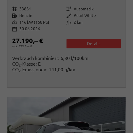
Fahrzeugnr.
Getriebe
33831
Automatik
Kraftstoff
Außenfarbe
Benzin
Pearl White
Leistung
Kilometerstand
116 kW (158 PS)
2 km
30.06.2026
27.190,– €
Details
incl. 19% MwSt.
Verbrauch kombiniert:
6,30 l/100km
CO
-Klasse:
E
2
CO
-Emissionen:
141,00 g/km
2