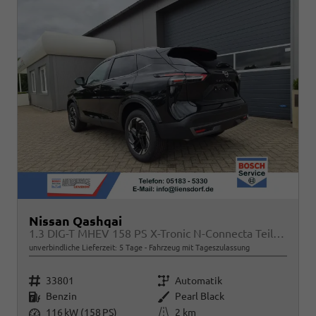
Nissan Qashqai
1.3 DIG-T MHEV 158 PS X-Tronic N-Connecta Teil-Leder PanoGlasdach Klimaautomatik Sitzheizung Lenkradheizung Navi ACC PDC v+h 360°Kamera DAB Bluetooth Touchscreen Apple CarPlay Android Auto 18"LM
unverbindliche Lieferzeit:
5 Tage
Fahrzeug mit Tageszulassung
Fahrzeugnr.
Getriebe
33801
Automatik
Kraftstoff
Außenfarbe
Benzin
Pearl Black
Leistung
Kilometerstand
116 kW (158 PS)
2 km