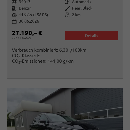
Fahrzeugnr.
Getriebe
34013
Automatik
Kraftstoff
Außenfarbe
Benzin
Pearl Black
Leistung
Kilometerstand
116 kW (158 PS)
2 km
30.06.2026
27.190,– €
Details
incl. 19% MwSt.
Verbrauch kombiniert:
6,30 l/100km
CO
-Klasse:
E
2
CO
-Emissionen:
141,00 g/km
2