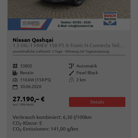
Nissan Qashqai
1.3 DIG-T MHEV 158 PS X-Tronic N-Connecta Teil-Leder PanoGlasdach Klimaautomatik Sitzheizung Lenkradheizung Navi ACC PDC v+h 360°Kamera DAB Bluetooth Touchscreen Apple CarPlay Android Auto 18"LM
unverbindliche Lieferzeit:
5 Tage
Fahrzeug mit Tageszulassung
Fahrzeugnr.
Getriebe
33802
Automatik
Kraftstoff
Außenfarbe
Benzin
Pearl Black
Leistung
Kilometerstand
116 kW (158 PS)
2 km
30.06.2026
27.190,– €
Details
incl. 19% MwSt.
Verbrauch kombiniert:
6,30 l/100km
CO
-Klasse:
E
2
CO
-Emissionen:
141,00 g/km
2