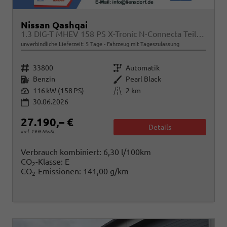
Nissan Qashqai
1.3 DIG-T MHEV 158 PS X-Tronic N-Connecta Teil-Leder PanoGlasdach Klimaautomatik Sitzheizung Lenkradheizung Navi ACC PDC v+h 360°Kamera DAB Bluetooth Touchscreen Apple CarPlay Android Auto 18"LM
unverbindliche Lieferzeit:
5 Tage
Fahrzeug mit Tageszulassung
Fahrzeugnr.
Getriebe
33800
Automatik
Kraftstoff
Außenfarbe
Benzin
Pearl Black
Leistung
Kilometerstand
116 kW (158 PS)
2 km
30.06.2026
27.190,– €
Details
incl. 19% MwSt.
Verbrauch kombiniert:
6,30 l/100km
CO
-Klasse:
E
2
CO
-Emissionen:
141,00 g/km
2