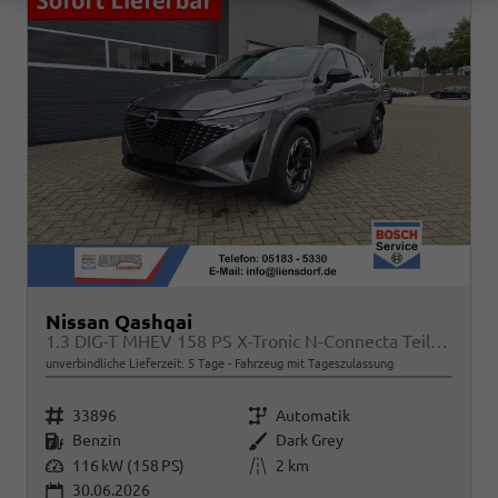
Nissan Qashqai
1.3 DIG-T MHEV 158 PS X-Tronic N-Connecta Teil-Leder PanoGlasdach Klimaautomatik Sitzheizung Lenkradheizung Navi ACC PDC v+h 360°Kamera DAB Bluetooth Touchscreen Apple CarPlay Android Auto 18"LM
unverbindliche Lieferzeit:
5 Tage
Fahrzeug mit Tageszulassung
Fahrzeugnr.
Getriebe
33896
Automatik
Kraftstoff
Außenfarbe
Benzin
Dark Grey
Leistung
Kilometerstand
116 kW (158 PS)
2 km
30.06.2026