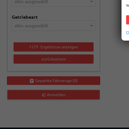
alles ausgewählt
w
Getriebeart
alles ausgewählt
D
1579
Ergebnisse anzeigen
zurücksetzen
Geparkte Fahrzeuge (
0
)
Anmelden