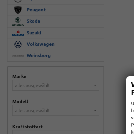
Peugeot
Skoda
Suzuki
Volkswagen
Weinsberg
Marke
alles ausgewählt
Modell
U
b
alles ausgewählt
v
P
Kraftstoffart
k