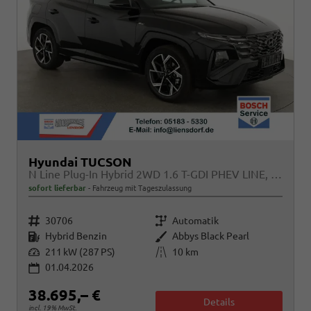
Hyundai TUCSON
N Line Plug-In Hybrid 2WD 1.6 T-GDI PHEV LINE, Navi, Kamera, Side, Winter
sofort lieferbar
Fahrzeug mit Tageszulassung
Fahrzeugnr.
Getriebe
30706
Automatik
Kraftstoff
Außenfarbe
Hybrid Benzin
Abbys Black Pearl
Leistung
Kilometerstand
211 kW (287 PS)
10 km
01.04.2026
38.695,– €
Details
incl. 19% MwSt.