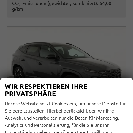
CO
-Emissionen (gewichtet, kombiniert):
64,00
2
g/km
WIR RESPEKTIEREN IHRE
PRIVATSPHÄRE
Unsere Website setzt Cookies ein, um unsere Dienste für
Sie bereitzustellen. Hierbei berücksichtigen wir Ihre
Auswahl und verarbeiten nur die Daten für Marketing,
Hyundai TUCSON
Analytics und Personalisierung, für die Sie uns Ihr
N Line Plug-In Hybrid 2WD 1.6 T-GDI PHEV LINE, AHK, Navi, Kamera, Side, Winter
Einverständnis geben. Sie können Ihre Einwilligung