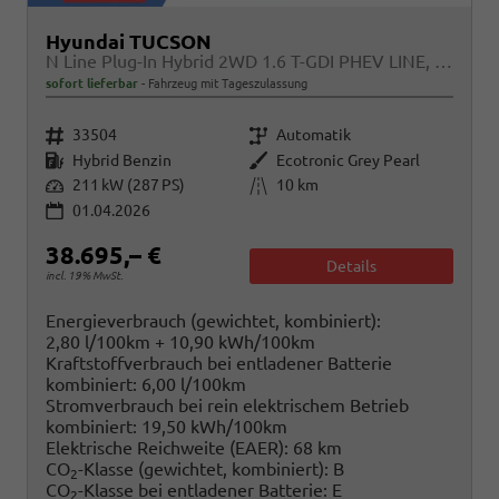
Hyundai TUCSON
N Line Plug-In Hybrid 2WD 1.6 T-GDI PHEV LINE, Navi, Kamera, Side, Winter
sofort lieferbar
Fahrzeug mit Tageszulassung
Fahrzeugnr.
Getriebe
33504
Automatik
Kraftstoff
Außenfarbe
Hybrid Benzin
Ecotronic Grey Pearl
Leistung
Kilometerstand
211 kW (287 PS)
10 km
01.04.2026
38.695,– €
Details
incl. 19% MwSt.
Energieverbrauch (gewichtet, kombiniert):
2,80 l/100km + 10,90 kWh/100km
Kraftstoffverbrauch bei entladener Batterie
kombiniert:
6,00 l/100km
Stromverbrauch bei rein elektrischem Betrieb
kombiniert:
19,50 kWh/100km
Elektrische Reichweite (EAER):
68 km
CO
-Klasse (gewichtet, kombiniert):
B
2
CO
-Klasse bei entladener Batterie:
E
2