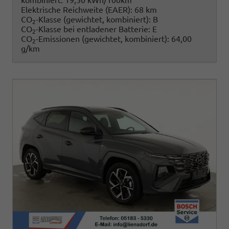
kombiniert:
19,50 kWh/100km
Elektrische Reichweite (EAER):
68 km
CO
-Klasse (gewichtet, kombiniert):
B
2
CO
-Klasse bei entladener Batterie:
E
2
CO
-Emissionen (gewichtet, kombiniert):
64,00
2
g/km