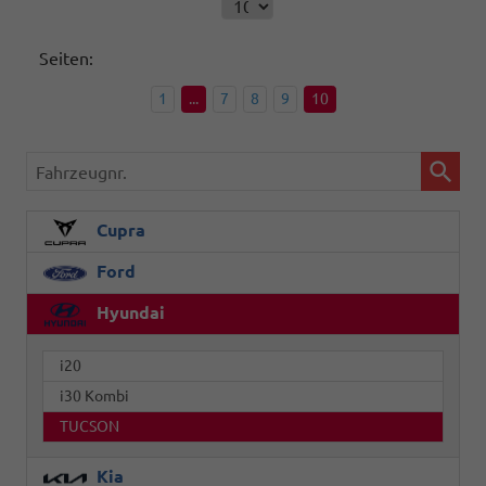
Seiten:
1
...
7
8
9
10
Fahrzeugnr.
Cupra
Ford
Hyundai
i20
i30 Kombi
TUCSON
Kia