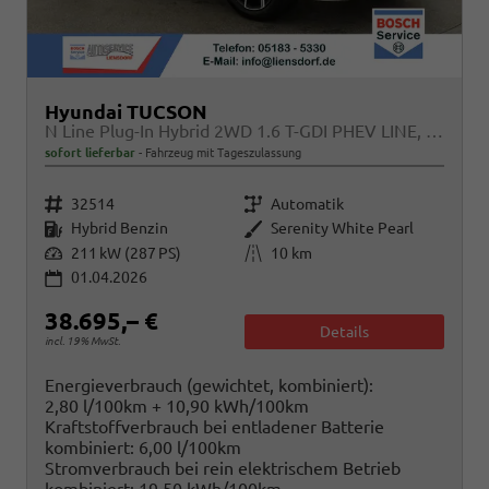
Hyundai TUCSON
N Line Plug-In Hybrid 2WD 1.6 T-GDI PHEV LINE, Navi, Kamera, Side, Winter
sofort lieferbar
Fahrzeug mit Tageszulassung
Fahrzeugnr.
Getriebe
32514
Automatik
Kraftstoff
Außenfarbe
Hybrid Benzin
Serenity White Pearl
Leistung
Kilometerstand
211 kW (287 PS)
10 km
01.04.2026
38.695,– €
Details
incl. 19% MwSt.
Energieverbrauch (gewichtet, kombiniert):
2,80 l/100km + 10,90 kWh/100km
Kraftstoffverbrauch bei entladener Batterie
kombiniert:
6,00 l/100km
Stromverbrauch bei rein elektrischem Betrieb