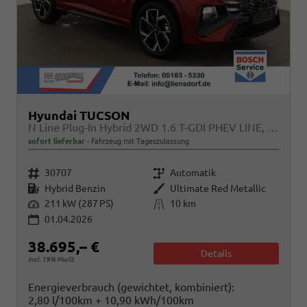
Hyundai TUCSON
N Line Plug-In Hybrid 2WD 1.6 T-GDI PHEV LINE, Navi, Kamera, Side, Winter
sofort lieferbar
Fahrzeug mit Tageszulassung
Fahrzeugnr.
Getriebe
30707
Automatik
Kraftstoff
Außenfarbe
Hybrid Benzin
Ultimate Red Metallic
Leistung
Kilometerstand
211 kW (287 PS)
10 km
01.04.2026
38.695,– €
Details
incl. 19% MwSt.
Energieverbrauch (gewichtet, kombiniert):
2,80 l/100km + 10,90 kWh/100km