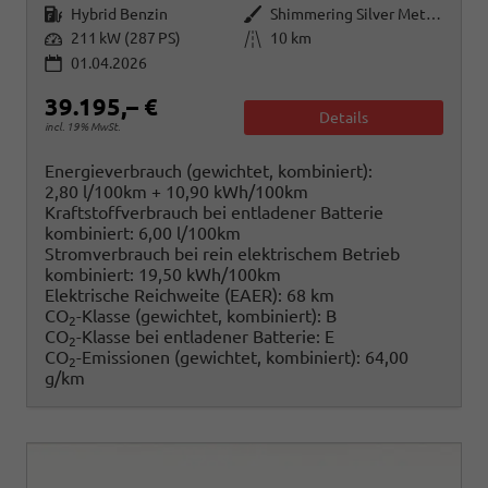
Kraftstoff
Außenfarbe
Hybrid Benzin
Shimmering Silver Metallic
Leistung
Kilometerstand
211 kW (287 PS)
10 km
01.04.2026
39.195,– €
Details
incl. 19% MwSt.
Energieverbrauch (gewichtet, kombiniert):
2,80 l/100km + 10,90 kWh/100km
Kraftstoffverbrauch bei entladener Batterie
kombiniert:
6,00 l/100km
Stromverbrauch bei rein elektrischem Betrieb
kombiniert:
19,50 kWh/100km
Elektrische Reichweite (EAER):
68 km
CO
-Klasse (gewichtet, kombiniert):
B
2
CO
-Klasse bei entladener Batterie:
E
2
CO
-Emissionen (gewichtet, kombiniert):
64,00
2
g/km