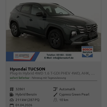
Hyundai TUCSON
Plug-In Hybrid 4WD 1.6 T-GDI PHEV 4WD, AHK, Navi, Kamera, Side, Winter
sofort lieferbar
Fahrzeug mit Tageszulassung
Fahrzeugnr.
Getriebe
32861
Automatik
Kraftstoff
Außenfarbe
Hybrid Benzin
Cypress Green Pearl
Leistung
Kilometerstand
211 kW (287 PS)
10 km
01.04.2026